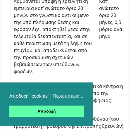
Λαμβάνεται υπόψη η ερευνητική
Κατ’
εμπειρία κατ’ ανώτατο όριο 20
ανώτατο
μηνών στο γνωστικό αντικείμενο
όριο 20
της υπό πλήρωσης θέσης και
μήνες, 0,5
εφόσον έχει αποκτηθεί μέσα στην
μόρια ανά
τελευταία δεκαπενταετία, και σε
μήνα
κάθε περίπτωση μετά τη λήψη του
πτυχίου, και αποδεικνύεται από
την προσκόμιση σχετικών
βεβαιώσεων των υπεύθυνων
φορέων.
Η έρευνα ή η συμμετοχή σε ερευνητικά κέντρα ή
προγράμματα λαμβάνεται υπόψη υπό την
Αποδοχή "cookies";
Περισσότερα...
απαραίτητη προϋπόθεση ότι ο υποψήφιος
προσκομίζει:
Αποδοχή
(α) Βεβαίωση του διοικητικού υπευθύνου (του
Γραμματέα ή Προέδρου της Επιτροπής Ερευνών)