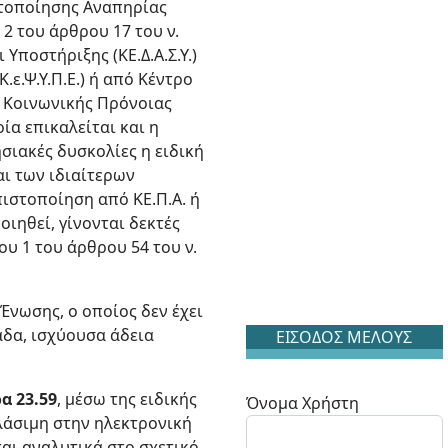
στοποίησης Αναπηρίας
2 του άρθρου 17 του ν.
Υποστήριξης (ΚΕ.Δ.Α.Σ.Υ.)
.ε.Ψ.Υ.Π.Ε.) ή από Κέντρο
υ Κοινωνικής Πρόνοιας
ία επικαλείται και η
σιακές δυσκολίες η ειδική
ι των ιδιαίτερων
ιστοποίηση από ΚΕ.Π.Α. ή
ιηθεί, γίνονται δεκτές
υ 1 του άρθρου 54 του ν.
νωσης, ο οποίος δεν έχει
άδα, ισχύουσα άδεια
ΕΙΣΟΔΟΣ ΜΕΛΟΥΣ
α 23.59
, μέσω της ειδικής
Όνομα Χρήστη
λάσιμη στην ηλεκτρονική
αι αναλυτικά στο σχετικό