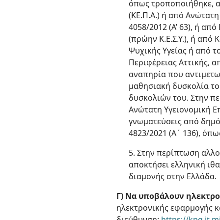
όπως τροποποιήθηκε, α
(ΚΕ.Π.Α.) ή από Ανώτατ
4058/2012 (Α’ 63), ή απ
(πρώην Κ.Ε.Σ.Υ.), ή από
Ψυχικής Υγείας ή από 
Περιφέρειας Αττικής, α
αναπηρία που αντιμετωπ
μαθησιακή δυσκολία το
δυσκολιών του. Στην πε
Ανώτατη Υγειονομική Επ
γνωματεύσεις από δημόσ
4823/2021 (Α΄ 136), όπω
5. Στην περίπτωση αλλ
αποκτήσει ελληνική ιθα
διαμονής στην Ελλάδα.
Γ) Να υποβάλουν ηλεκτρον
ηλεκτρονικής εφαρμογής κ
διεύθυνση:
https://kpg.it.