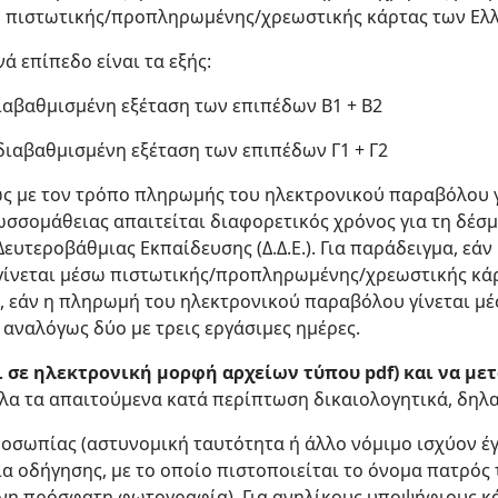
 πιστωτικής/προπληρωμένης/χρεωστικής κάρτας των Ελλ
 επίπεδο είναι τα εξής:
 διαβαθμισμένη εξέταση των επιπέδων Β1 + Β2
α διαβαθμισμένη εξέταση των επιπέδων Γ1 + Γ2
ς με τον τρόπο πληρωμής του ηλεκτρονικού παραβόλου γι
ωσσομάθειας απαιτείται διαφορετικός χρόνος για τη δέσ
ευτεροβάθμιας Εκπαίδευσης (Δ.Δ.Ε.). Για παράδειγμα, εά
ίνεται μέσω πιστωτικής/προπληρωμένης/χρεωστικής κάρ
νώ, εάν η πληρωμή του ηλεκτρονικού παραβόλου γίνεται μέ
αναλόγως δύο με τρεις εργάσιμες ημέρες.
ι σε ηλεκτρονική μορφή αρχείων τύπου pdf) και να μ
όλα τα απαιτούμενα κατά περίπτωση δικαιολογητικά, δηλ
ροσωπίας (αστυνομική ταυτότητα ή άλλο νόμιμο ισχύον 
α οδήγησης, με το οποίο πιστοποιείται το όνομα πατρός
νη πρόσφατη φωτογραφία). Για ανηλίκους υποψήφιους κ