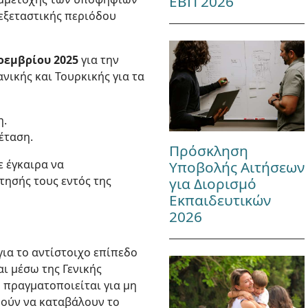
ΕΒΠ 2026
 εξεταστικής περιόδου
Νοεμβρίου 2025
για την
νικής και Τουρκικής για τα
η.
έταση.
Πρόσκληση
ε έγκαιρα να
Υποβολής Αιτήσεων
τησής τους εντός της
για Διορισμό
Εκπαιδευτικών
2026
 για το αντίστοιχο επίπεδο
ι μέσω της Γενικής
 πραγματοποιείται για μη
ρούν να καταβάλουν το