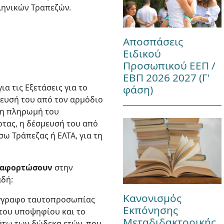
ηνικών Τραπεζών.
Αποσπάσεις
Ειδικού
Προσωπικού ΕΕΠ /
ΕΒΠ 2026 2027 (Γ'
α τις Εξετάσεις για το
φάση)
μευσή του από τον αρμόδιο
ν η πληρωμή του
τας, η δέσμευσή του από
σω Τράπεζας ή ΕΛΤΑ, για τη
εταφορτώσουν
στην
αδή:
Κανονισμός
έγγραφο ταυτοπροσωπίας
Εκπόνησης
 του υποψηφίου και το
Μεταδιδακτορικής
άτω των δώδεκα ετών, που