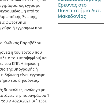
Έρευνας στο
 εγγράφου, ως έγγραφο
Πανεπιστήμιο Δυτ.
εγραμμένοι, ή από τα
Μακεδονίας
 Ευρωπαϊκής Ένωσης,
σεις φωτοτυπία
τη χώρα ή εγγράφων που
 ο Κωδικός Παραβόλου.
γονέα ή του τρίτου που
ιμέλεια του υποψηφίου) και
εις του ΚΠΓ. Η δήλωση
ήσιο της υπογραφής ή
υ η δήλωση είναι έγγραφη
ατήριο του δηλούντος.
ές δυσκολίες, ανάλογα με
ιατάξεις της παραγράφου 1
του ν. 4823/2021 (Α΄ 136),