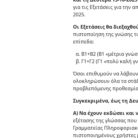
για τις Εξετάσεις για την
2025.
Οι Εξετάσεις θα διεξαχθο
πιστοποίηση της γνώσης τω
επίπεδα:
Β1+Β2 (Β1 «μέτρια γνώσ
Γ1+Γ2 (Γ1 «πολύ καλή γ
Όσοι επιθυμούν να λάβουν
ολοκληρώσουν όλα τα στάδι
προβλεπόμενης προθεσμία
Συγκεκριμένα, έως τη Δευτ
Α) Να έχουν εκδώσει και
εξέτασης της γλώσσας που 
Γραμματείας Πληροφοριακώ
πιστοποιημένους χρήστες μ