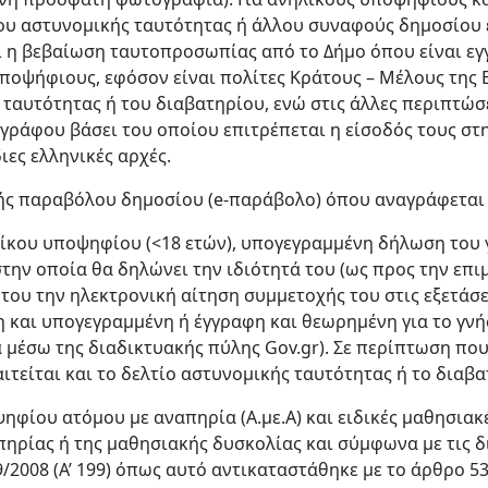
τίου αστυνομικής ταυτότητας ή άλλου συναφούς δημοσίου
 η βεβαίωση ταυτοπροσωπίας από το Δήμο όπου είναι εγγ
υποψήφιους, εφόσον είναι πολίτες Κράτους – Μέλους της
 ταυτότητας ή του διαβατηρίου, ενώ στις άλλες περιπτώ
γγράφου βάσει του οποίου επιτρέπεται η είσοδός τους σ
ιες ελληνικές αρχές.
ής παραβόλου δημοσίου (e-παράβολο) όπου αναγράφεται
λίκου υποψηφίου (<18 ετών), υπογεγραμμένη δήλωση του 
 στην οποία θα δηλώνει την ιδιότητά του (ως προς την επ
 του την ηλεκτρονική αίτηση συμμετοχής του στις εξετάσ
η και υπογεγραμμένη ή έγγραφη και θεωρημένη για το γν
 μέσω της διαδικτυακής πύλης Gov.gr). Σε περίπτωση πο
ιτείται και το δελτίο αστυνομικής ταυτότητας ή το διαβ
ηφίου ατόμου με αναπηρία (Α.με.Α) και ειδικές μαθησιακ
πηρίας ή της μαθησιακής δυσκολίας και σύμφωνα με τις δ
/2008 (Α’ 199) όπως αυτό αντικαταστάθηκε με το άρθρο 53 