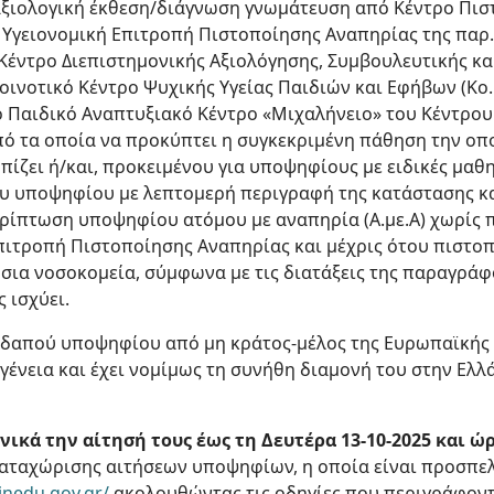
ξιολογική έκθεση/διάγνωση γνωμάτευση από Κέντρο Πι
η Υγειονομική Επιτροπή Πιστοποίησης Αναπηρίας της παρ. 
ό Κέντρο Διεπιστημονικής Αξιολόγησης, Συμβουλευτικής και 
 Κοινοτικό Κέντρο Ψυχικής Υγείας Παιδιών και Εφήβων (Κο.Κ
το Παιδικό Αναπτυξιακό Κέντρο «Μιχαλήνειο» του Κέντρο
πό τα οποία να προκύπτει η συγκεκριμένη πάθηση την οπο
ίζει ή/και, προκειμένου για υποψηφίους με ειδικές μαθη
υ υποψηφίου με λεπτομερή περιγραφή της κατάστασης κα
ρίπτωση υποψηφίου ατόμου με αναπηρία (Α.με.Α) χωρίς π
ιτροπή Πιστοποίησης Αναπηρίας και μέχρις ότου πιστοπο
ια νοσοκομεία, σύμφωνα με τις διατάξεις της παραγράφο
ς ισχύει.
οδαπού υποψηφίου από μη κράτος-μέλος της Ευρωπαϊκής Έ
γένεια και έχει νομίμως τη συνήθη διαμονή του στην Ελλ
ικά την αίτησή τους έως τη Δευτέρα 13-10-2025 και ώρ
αταχώρισης αιτήσεων υποψηφίων, η οποία είναι προσπε
minedu.gov.gr/
ακολουθώντας τις οδηγίες που περιγράφοντ