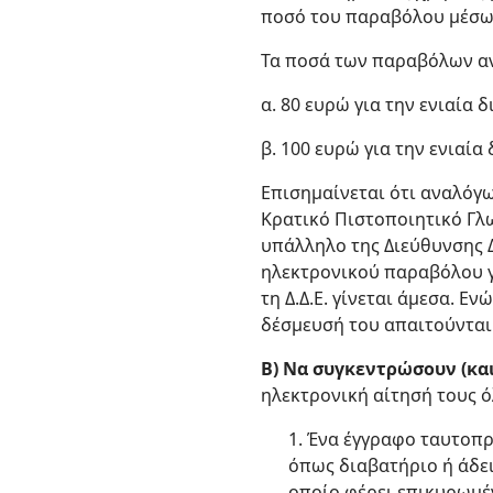
ποσό του παραβόλου μέσω
Τα ποσά των παραβόλων ανά
α. 80 ευρώ για την ενιαία
β. 100 ευρώ για την ενιαί
Επισημαίνεται ότι αναλόγω
Κρατικό Πιστοποιητικό Γλ
υπάλληλο της Διεύθυνσης Δ
ηλεκτρονικού παραβόλου γ
τη Δ.Δ.Ε. γίνεται άμεσα. Ε
δέσμευσή του απαιτούνται 
Β) Να συγκεντρώσουν (κα
ηλεκτρονική αίτησή τους 
1. Ένα έγγραφο ταυτοπ
όπως διαβατήριο ή άδει
οποίο φέρει επικυρωμέ