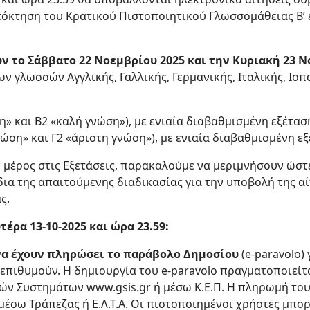
 απόκτηση του Κρατικού Πιστοποιητικού Γλωσσομάθειας Β’
ύν το Σάββατο 22 Νοεμβρίου 2025 και την Κυριακή 23 
ν γλωσσών Αγγλικής, Γαλλικής, Γερμανικής, Ιταλικής, Ισπα
η» και Β2 «καλή γνώση»), με ενιαία διαβαθμισμένη εξέτασ
νώση» και Γ2 «άριστη γνώση»), με ενιαία διαβαθμισμένη εξ
 μέρος στις Εξετάσεις, παρακαλούμε να μεριμνήσουν ώστ
α της απαιτούμενης διαδικασίας για την υποβολή της αί
ς.
έρα 13-10-2025 και ώρα 23.59:
 να έχουν πληρώσει το παράβολο Δημοσίου
(e-paravolo)
επιθυμούν. Η δημιουργία του e-paravolo πραγματοποιείτα
ν Συστημάτων www.gsis.gr ή μέσω Κ.Ε.Π. Η πληρωμή του
έσω Τράπεζας ή Ε.Λ.Τ.Α. Οι πιστοποιημένοι χρήστες μπο