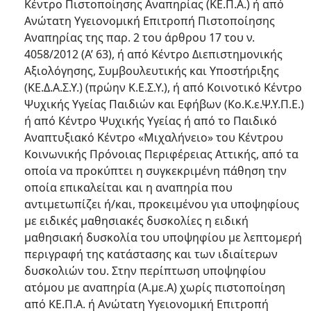
Κέντρο Πιστοποίησης Αναπηρίας (ΚΕ.Π.Α.) ή από
Ανώτατη Υγειονομική Επιτροπή Πιστοποίησης
Αναπηρίας της παρ. 2 του άρθρου 17 του ν.
4058/2012 (Α’ 63), ή από Κέντρο Διεπιστημονικής
Αξιολόγησης, Συμβουλευτικής και Υποστήριξης
(ΚΕ.Δ.Α.Σ.Υ.) (πρώην Κ.Ε.Σ.Υ.), ή από Κοινοτικό Κέντρο
Ψυχικής Υγείας Παιδιών και Εφήβων (Κο.Κ.ε.Ψ.Υ.Π.Ε.)
ή από Κέντρο Ψυχικής Υγείας ή από το Παιδικό
Αναπτυξιακό Κέντρο «Μιχαλήνειο» του Κέντρου
Κοινωνικής Πρόνοιας Περιφέρειας Αττικής, από τα
οποία να προκύπτει η συγκεκριμένη πάθηση την
οποία επικαλείται και η αναπηρία που
αντιμετωπίζει ή/και, προκειμένου για υποψηφίους
με ειδικές μαθησιακές δυσκολίες η ειδική
μαθησιακή δυσκολία του υποψηφίου με λεπτομερή
περιγραφή της κατάστασης και των ιδιαίτερων
δυσκολιών του. Στην περίπτωση υποψηφίου
ατόμου με αναπηρία (Α.με.Α) χωρίς πιστοποίηση
από ΚΕ.Π.Α. ή Ανώτατη Υγειονομική Επιτροπή