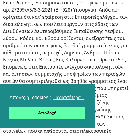
Εκπαίδευσης. Επισημαίνεται ότι, σύμφωνα με την με
αρ. 27299/Α5/8-3-2021 (Β΄ 928) Υπουργική Απόφαση,
ορίζεται ότι κατ’ εξαίρεση στις Επιτροπές ελέγχου των
δικαιολογητικών που λειτουργούν στις έδρες των
Διευθύνσεων Δευτεροβάθμιας Εκπαίδευσης Λέσβου,
Σύρου, Ρόδου και Έβρου ορίζονται, ανεξαρτήτως του
αριθμού των υποψηφίων, βοηθοί γραμματείς ένας για
κάθε μια από τις περιοχές Λήμνου, Άνδρου, Πάρου,
Νάξου, Μήλου, Θήρας, Κω, Καλύμνου και Ορεστιάδας.
Επομένως, στις Επιτροπές ελέγχου δικαιολογητικών
και αιτήσεων συμμετοχής υποψηφίων των περιοχών
αυτών θα συμπεριληφθεί ως βοηθός γραμματέας ένας
διοικητικός υπάλληλος ή εκπαιδευτικός που υπηρετεί
σε σχολείο Πρωτοβάθμιας ή Δευτεροβάθμιας
Αποδοχή "cookies";
Περισσότερα...
Εκπαίδευσης, κατά προτίμηση με γνώση ξένης
γλώσσας και υποχρεωτικά με επάρκεια γνώσης
Αποδοχή
χειρισμού Ηλεκτρονικών Υπολογιστών (Η/Υ). Σκοπός
του βοηθού γραμματέως είναι ο έλεγχος των
στοιχείων που αναφέρονται στις ηλεκτρονικές