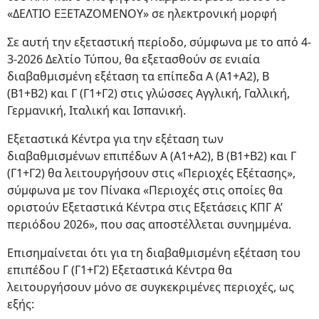
«ΔΕΛΤΙΟ ΕΞΕΤΑΖΟΜΕΝΟΥ» σε ηλεκτρονική μορφή
Σε αυτή την εξεταστική περίοδο, σύμφωνα με το από 4-
3-2026 Δελτίο Τύπου, θα εξετασθούν σε ενιαία
διαβαθμισμένη εξέταση τα επίπεδα Α (Α1+Α2), Β
(Β1+Β2) και Γ (Γ1+Γ2) στις γλώσσες Αγγλική, Γαλλική,
Γερμανική, Ιταλική και Ισπανική.
Εξεταστικά Κέντρα για την εξέταση των
διαβαθμισμένων επιπέδων Α (Α1+Α2), Β (Β1+Β2) και Γ
(Γ1+Γ2) θα λειτουργήσουν στις «Περιοχές Εξέτασης»,
σύμφωνα με τον Πίνακα «Περιοχές στις οποίες θα
οριστούν Εξεταστικά Κέντρα στις Εξετάσεις ΚΠΓ Α’
περιόδου 2026», που σας αποστέλλεται συνημμένα.
Επισημαίνεται ότι για τη διαβαθμισμένη εξέταση του
επιπέδου Γ (Γ1+Γ2) Εξεταστικά Κέντρα θα
λειτουργήσουν μόνο σε συγκεκριμένες περιοχές, ως
εξής: