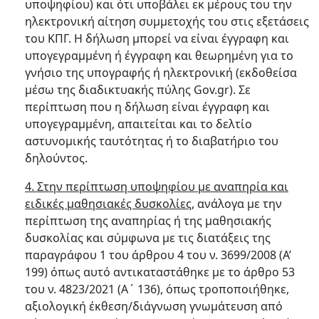
υποψηφίου) και ότι υποβάλει εκ μέρους του την
ηλεκτρονική αίτηση συμμετοχής του στις εξετάσεις
του ΚΠΓ. Η δήλωση μπορεί να είναι έγγραφη και
υπογεγραμμένη ή έγγραφη και θεωρημένη για το
γνήσιο της υπογραφής ή ηλεκτρονική (εκδοθείσα
μέσω της διαδικτυακής πύλης Gov.gr). Σε
περίπτωση που η δήλωση είναι έγγραφη και
υπογεγραμμένη, απαιτείται και το δελτίο
αστυνομικής ταυτότητας ή το διαβατήριο του
δηλούντος.
4. Στην περίπτωση υποψηφίου με αναπηρία και
ειδικές μαθησιακές δυσκολίες
, ανάλογα με την
περίπτωση της αναπηρίας ή της μαθησιακής
δυσκολίας και σύμφωνα με τις διατάξεις της
παραγράφου 1 του άρθρου 4 του ν. 3699/2008 (Α’
199) όπως αυτό αντικαταστάθηκε με το άρθρο 53
του ν. 4823/2021 (Α΄ 136), όπως τροποποιήθηκε,
αξιολογική έκθεση/διάγνωση γνωμάτευση από