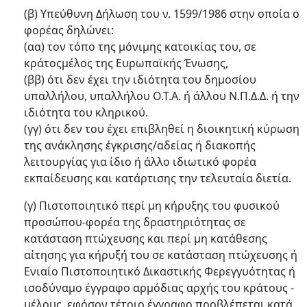
(β) Υπεύθυνη Δήλωση του ν. 1599/1986 στην οποία ο
φορέας δηλώνει:
(αα) τον τόπο της μόνιμης κατοικίας του, σε
κράτοςμέλος της Ευρωπαϊκής Ένωσης,
(ββ) ότι δεν έχει την ιδιότητα του δημοσίου
υπαλλήλου, υπαλλήλου Ο.Τ.Α. ή άλλου Ν.Π.Δ.Δ. ή την
ιδιότητα του κληρικού.
(γγ) ότι δεν του έχει επιβληθεί η διοικητική κύρωση
της ανάκλησης έγκρισης/αδείας ή διακοπής
λειτουργίας για ίδιο ή άλλο ιδιωτικό φορέα
εκπαίδευσης και κατάρτισης την τελευταία διετία.
(γ) Πιστοποιητικό περί μη κήρυξης του φυσικού
προσώπου-φορέα της δραστηριότητας σε
κατάσταση πτώχευσης και περί μη κατάθεσης
αίτησης για κήρυξή του σε κατάσταση πτώχευσης ή
Ενιαίο Πιστοποιητικό Δικαστικής Φερεγγυότητας ή
ισοδύναμο έγγραφο αρμόδιας αρχής του κράτους -
μέλους, εφόσον τέτοιο έγγραφο προβλέπεται κατά