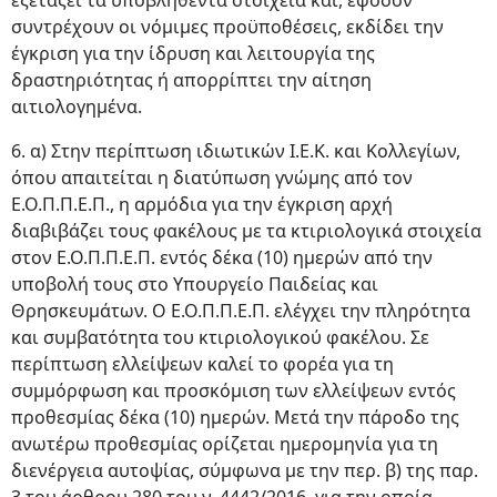
εξετάζει τα υποβληθέντα στοιχεία και, εφόσον
συντρέχουν οι νόμιμες προϋποθέσεις, εκδίδει την
έγκριση για την ίδρυση και λειτουργία της
δραστηριότητας ή απορρίπτει την αίτηση
αιτιολογημένα.
6. α) Στην περίπτωση ιδιωτικών Ι.Ε.Κ. και Κολλεγίων,
όπου απαιτείται η διατύπωση γνώμης από τον
Ε.Ο.Π.Π.Ε.Π., η αρμόδια για την έγκριση αρχή
διαβιβάζει τους φακέλους με τα κτιριολογικά στοιχεία
στον Ε.Ο.Π.Π.Ε.Π. εντός δέκα (10) ημερών από την
υποβολή τους στο Υπουργείο Παιδείας και
Θρησκευμάτων. Ο Ε.Ο.Π.Π.Ε.Π. ελέγχει την πληρότητα
και συμβατότητα του κτιριολογικού φακέλου. Σε
περίπτωση ελλείψεων καλεί το φορέα για τη
συμμόρφωση και προσκόμιση των ελλείψεων εντός
προθεσμίας δέκα (10) ημερών. Μετά την πάροδο της
ανωτέρω προθεσμίας ορίζεται ημερομηνία για τη
διενέργεια αυτοψίας, σύμφωνα με την περ. β) της παρ.