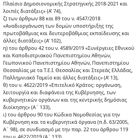
Πλαίσιο Δημοσιονομικής Στρατηγικής 2018-2021 και
λοιπές διατάξεις» (Α’ 74),
ζ) των άρθρων 88 και 89 του ν. 4547/2018
«Αναδιοργάνωση των δομών υποστήριξης της
πρωτοβάθμιας και δευτεροβάθμιας εκπαίδευσης και
άλλες διατάξεις» (Α’ 102),
η) του άρθρου 42 του ν. 4589/2019 «Συνέργειες Εθνικού
και Καποδιστριακού Πανεπιστημίου Αθηνών,
Γεωπονικού Πανεπιστημίου Αθηνών, Πανεπιστημίου
Θεσσαλίας με τα Τ.Ε.Ι. Θεσσαλίας και Στερεάς Ελλάδας,
Παλλημνιακό Ταμείο και άλλες διατάξεις» (Α’ 13),
θ) του ν. 4622/2019 «Επιτελικό Κράτος: οργάνωση,
λειτουργία και διαφάνεια της Κυβέρνησης, των
κυβερνητικών οργάνων και της κεντρικής δημόσιας
διοίκησης» (Α΄ 133),
ι) του άρθρου 90 του Κώδικα Νομοθεσίας για την
Κυβέρνηση και τα κυβερνητικά όργανα (π.δ. 63/2005,
Α΄ 98), σε συνδυασμό με την παρ. 22 του άρθρου 119
του ν. 4622/2019 (Α΄ 133),