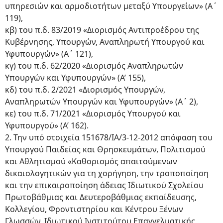
υπηρεσιών και αρμοδιοτήτων μεταξύ Υπουργείων» (Α΄
119),
κβ) του π.δ. 83/2019 «Διορισμός Αντιπροέδρου της
Κυβέρνησης, Υπουργών, Αναπληρωτή Υπουργού και
Υφυπουργών» (Α΄ 121),
κγ) του π.δ. 62/2020 «Διορισμός Αναπληρωτών
Υπουργών και Υφυπουργών» (Α’ 155),
κδ) του π.δ. 2/2021 «Διορισμός Υπουργών,
Αναπληρωτών Υπουργών και Υφυπουργών» (Α΄ 2),
κε) του π.δ. 71/2021 «Διορισμός Υπουργού και
Υφυπουργού» (Α’ 162).
2. Την υπό στοιχεία 151678/ΙΑ/3-12-2012 απόφαση του
Υπουργού Παιδείας και Θρησκευμάτων, Πολιτισμού
και Αθλητισμού «Καθορισμός απαιτούμενων
δικαιολογητικών για τη χορήγηση, την τροποποίηση
και την επικαιροποίηση άδειας Ιδιωτικού Σχολείου
Πρωτοβάθμιας και Δευτεροβάθμιας εκπαίδευσης,
Κολλεγίου, Φροντιστηρίου και Κέντρου Ξένων
Γλωσσών, Ιδιωτικού Ινστιτούτου Επαγγελματικής