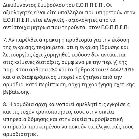
Διευθύνοντος Συμβούλου του Ε.Ο.Π.Π.Ε.Π.. Οι
αξιολογητές είναι είτε υπάλληλοι που υπηρετούν στον
Ε.Ο.Π.Π.Ε.Π., είτε ελεγκτές - αξιολογητές από τα
αντίστοιχα μητρώα που τηρούνται στον Ε.Ο.Π.Π.Ε.Π.
7. Αν παρέλθει άπρακτη η προθεσμία για την έκδοση
της έγκρισης, τεκμαίρεται ότι η έγκριση ίδρυσης και
λειτουργίας έχει χορηγηθεί, εφόσον δεν αντίκειται
στις κείμενες διατάξεις, σύμφωνα με την περ. γ) της
παρ. 3 του άρθρου 280 και το άρθρο 8 του ν. 4442/2016
και ο ενδιαφερόμενος μπορεί να ζητήσει από την
αρμόδια, κατά περίπτωση, αρχή τη χορήγηση σχετικής
βεβαίωσης.
8. Η αρμόδια αρχή κοινοποιεί αμελλητί τις εγκρίσεις
και τις τυχόν τροποποιήσεις τους στην οικεία
υπηρεσία δόμησης και στην οικεία πυροσβεστική
υπηρεσία, προκειμένου να ασκούν τις ελεγκτικές τους
αρμοδιότητες.