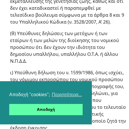
εκμετάλλευσης της γενετήσιας ζωής, καθώς και ότι
δεν έχει καταδικαστεί ή παραπεμφθεί με
τελεσίδικο βούλευμα σύμφωνα με τα άρθρα 8 και 9
του Υπαλληλικού Κώδικα (ν. 3528/2007, Α’ 26).
(θ) Υπεύθυνες δηλώσεις των μετόχων ή των
εταίρων ή των μελών της διοίκησης του νομικού
προσώπου ότι δεν έχουν την ιδιότητα του
δημοσίου υπαλλήλου, υπαλλήλου Ο.Τ.Α. ή άλλου
Ν.Π.Δ.Δ.
ι) Υπεύθυνη δήλωση του ν. 1599/1986, όπως ισχύει,
του νόμιμου εκπροσώπου του νομικού προσώπου
με βεβαίωση περί του γνήσιου της υπογραφής του,
στην οποία ο νόμιμος εκπρόσωπος δηλώνει, για
Αποδοχή "cookies";
Περισσότερα...
λογαριασμό του νομικού προσώπου που
εκπροσωπεί, τον διακριτικό τίτλο που το τελευταίο
Αποδοχή
θα χρησιμοποιήσει στον φορέα ιδιωτικής
εκπαίδευσης και κατάρτισης για τον οποίο ζητά την
έκδοση έγκρισης.