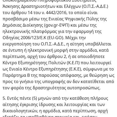
Ολοκληρωμένου Πληροφοριακού Συστήματος
Άσκησης Δραστηριοτήτων και Ελέγχων (Ο.Π.Σ.-Α.Δ.Ε.)
του άρθρου 14 του ν. 4442/2016, το οποίο είναι
προσβάσιμο μέσω της Ενιαίας Ψηφιακής Πύλης της
Δημόσιας Διοίκησης (gov.gr-ΕΨΠ) και μέσω της
ηλεκτρονικής πλατφόρμας για την εφαρμογή της
Οδηγίας 2006/123/Ε.Κ (EU-GO). Μέχρι την
ενεργοποίηση του Ο.Π.Σ.-Α.Δ.Ε., η αίτηση υποβάλλεται
σε έντυπη ή ηλεκτρονική μορφή στην αρμόδια, κατά
περίπτωση, αρχή του άρθρου 2, ή σε οποιοδήποτε
Κέντρο Εξυπηρέτησης Πολιτών (Κ.Ε.Π) που λειτουργεί
ως Ενιαίο Κέντρο Εξυπηρέτησης (Ε.Κ.Ε), σύμφωνα με το
Παράρτημα Β της παρούσας απόφασης, με θεώρηση ως
προς το γνήσιο της υπογραφής αν δεν κατατίθεται από
τον φορέα της δραστηριότητας αυτοπροσώπως.
5. Εντός πέντε (5) μηνών από την κατάθεση πλήρους
αίτησης έγκρισης ίδρυσης και λειτουργίας και των
δικαιολογητικών, η αρμόδια, κατά περίπτωση, αρχή