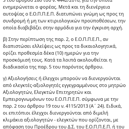
3 του άρθρου 280 του ν. 4442/2016, για την οποία
ενημερώνεται ο φορέας. Μετά και τη διενέργεια
αυτοψίας ο Ε.Ο.Π.Π.Ε.Π. διατυπώνει γνώμη ως προς τη
συνδρομή ή μη των κτιριολογικών προϋποθέσεων, την
οποία διαβιβάζει στην αρμόδια για την έγκριση αρχή.
β) Στην περίπτωση της παρ. 2, ο Ε.Ο.Π.Π.Ε.Π., αν
διαπιστώσει ελλείψεις ως προς τα δικαιολογητικά,
ορίζει προθεσμία δέκα (10) ημερών για την
προσκόμισή τους. Κατά τα λοιπά ακολουθείται η
διαδικασία της παρ. 5 του παρόντος άρθρου.
γ) Αξιολογήσεις ή έλεγχοι μπορούν να διενεργούνται
από ελεγκτές-αξιολογητές εγγεγραμμένους στο μητρώο
Αξιολογητών, Ελεγκτών Επιτηρητών και
Εμπειρογνωμόνων του Ε.Ο.Π.Π.Ε.Π. σύμφωνα με την
παρ. 2 του άρθρου 19 του ν. 4115/2013 (Α΄ 24). Ειδικά,
οι επιτόπιοι έλεγχοι διενεργούνται από διμελή
κλιμάκια αξιολογητών - ελεγκτών που ορίζονται, με
απόφαση του Προέδρου του Δ.Σ. του Ε.Ο.Π.Π.Ε.Π. ή του