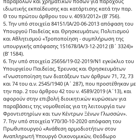
παραβόλων και χρηματικών ποσών για παρόχους
ιδιωτικής εκπαίδευσης και κατάρτισης κατά την παρ.
Θ του πρώτου άρθρου του ν. 4093/2012» (Β’ 756).
5. Την υπό στοιχεία 84151/ΙΑ/20-06-2013 απόφαση του
Υπουργού Παιδείας και Θρησκευμάτων, Πολιτισμού
και Αθλητισμού «Τροποποίηση - συμπλήρωση της
υπουργικής απόφασης 151678/ΙΑ/3-12-2012 (Β΄ 3324)»
(Β’ 1584).
6. Την υπό στοιχεία 25656/19-02-2019/Ν1 εγκύκλιο του
Υπουργείου Παιδείας, Έρευνας και Θρησκευμάτων
«Γνωστοποίηση των διατάξεων των άρθρων 71, 72, 73
και 74 του α.ν. 2545/1940 (Α΄ 287), που προστέθηκαν με
την παρ. 2 του άρθρου 42 του ν. 4589/2019 (Α΄13), και
αφορούν στην επιβολή διοικητικών κυρώσεων για
παραβάσεις της νομοθεσίας για τη λειτουργία των
Φροντιστηρίων και των Κέντρων Ξένων Γλωσσών».
7. Την υπό στοιχεία Υ70/30-10-2020 απόφαση του
Πρωθυπουργού «Ανάθεση αρμοδιοτήτων στον
Αναπληρωτή Υπουργό Οικονομικών, Θεόδωρο