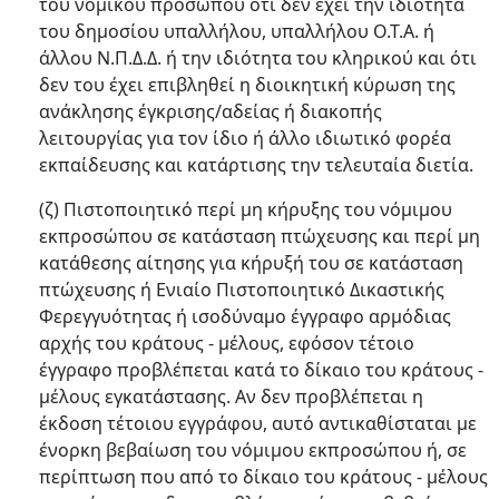
του νομικού προσώπου ότι δεν έχει την ιδιότητα
του δημοσίου υπαλλήλου, υπαλλήλου Ο.Τ.Α. ή
άλλου Ν.Π.Δ.Δ. ή την ιδιότητα του κληρικού και ότι
δεν του έχει επιβληθεί η διοικητική κύρωση της
ανάκλησης έγκρισης/αδείας ή διακοπής
λειτουργίας για τον ίδιο ή άλλο ιδιωτικό φορέα
εκπαίδευσης και κατάρτισης την τελευταία διετία.
(ζ) Πιστοποιητικό περί μη κήρυξης του νόμιμου
εκπροσώπου σε κατάσταση πτώχευσης και περί μη
κατάθεσης αίτησης για κήρυξή του σε κατάσταση
πτώχευσης ή Ενιαίο Πιστοποιητικό Δικαστικής
Φερεγγυότητας ή ισοδύναμο έγγραφο αρμόδιας
αρχής του κράτους - μέλους, εφόσον τέτοιο
έγγραφο προβλέπεται κατά το δίκαιο του κράτους -
μέλους εγκατάστασης. Αν δεν προβλέπεται η
έκδοση τέτοιου εγγράφου, αυτό αντικαθίσταται με
ένορκη βεβαίωση του νόμιμου εκπροσώπου ή, σε
περίπτωση που από το δίκαιο του κράτους - μέλους