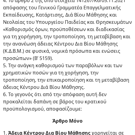
4. Το άρθρο 2 της υπό στοιχεία 141267/Κ6/05.11.2021
απόφασης του Γενικού Γραμματέα Επαγγελματικής
Εκπαίδευσης, Κατάρτισης, Διά Βίου Μάθησης και
Νεολαίας του Υπουργείου Παιδείας και Θρησκευμάτων
«Καθορισμός όρων, προϋποθέσεων και διαδικασίας
για τη χορήγηση, την τροποποίηση, τη μεταβίβαση και
την ανανέωση άδειας Κέντρου Δια Βίου Μάθησης
(Κ.Δ.Β.Μ.) σε φυσικά, νομικά πρόσωπα και ενώσεις
προσώπων» (Β’ 5159).
5. Την ανάγκη καθορισμού των παραβόλων και των
χρηματικών ποσών για τη χορήγηση, την
τροποποίηση, την επικαιροποίηση και τη μεταβίβαση
άδειας Κέντρου Διά Βίου Μάθησης.
6. Το γεγονός ότι από την απόφαση αυτή δεν
προκαλείται δαπάνη σε βάρος του κρατικού
προϋπολογισμού, αποφασίζουμε:
Άρθρο Μόνο
1.
Άδεια Κέντρου Δια Βίου Μάθησης
χορηγείται σε