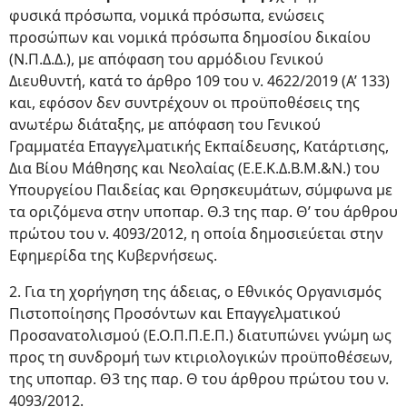
φυσικά πρόσωπα, νομικά πρόσωπα, ενώσεις
προσώπων και νομικά πρόσωπα δημοσίου δικαίου
(Ν.Π.Δ.Δ.), με απόφαση του αρμόδιου Γενικού
Διευθυντή, κατά το άρθρο 109 του ν. 4622/2019 (Α’ 133)
και, εφόσον δεν συντρέχουν οι προϋποθέσεις της
ανωτέρω διάταξης, με απόφαση του Γενικού
Γραμματέα Επαγγελματικής Εκπαίδευσης, Κατάρτισης,
Δια Βίου Μάθησης και Νεολαίας (Ε.Ε.Κ.Δ.Β.Μ.&Ν.) του
Υπουργείου Παιδείας και Θρησκευμάτων, σύμφωνα με
τα οριζόμενα στην υποπαρ. Θ.3 της παρ. Θ’ του άρθρου
πρώτου του ν. 4093/2012, η οποία δημοσιεύεται στην
Εφημερίδα της Κυβερνήσεως.
2. Για τη χορήγηση της άδειας, ο Εθνικός Οργανισμός
Πιστοποίησης Προσόντων και Επαγγελματικού
Προσανατολισμού (Ε.Ο.Π.Π.Ε.Π.) διατυπώνει γνώμη ως
προς τη συνδρομή των κτιριολογικών προϋποθέσεων,
της υποπαρ. Θ3 της παρ. Θ του άρθρου πρώτου του ν.
4093/2012.