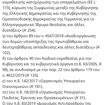
νομοθετικής κατοχύρωσης των επαγγελμάτων (EE L
173), κύρωση της Συμφωνίας μεταξύ της Κυβέρνησης
της Ελληνικής Δημοκρατίας και της Κυβέρνησης της
Ομοσπονδιακής Δημοκρατίας της Γερμανίας για το
Ελληνογερμανικό Ίδρυμα Νεολαίας και άλλες
διατάξεις» (Α’ 254),
γ) του άρθρου 89 του ν. 4547/2018 «Αναδιοργάνωση
των δομών υποστήριξης της πρωτοβάθμιας και
δευτεροβάθμιας εκπαίδευσης και άλλες διατάξεις» (Α’
102),
δ) του άρθρου 90 του Κώδικα νομοθεσίας για την
Κυβέρνηση και τα κυβερνητικά όργανα (π.δ. 63/2005, Α’
98), σε συνδυασμό με την παρ. 22 του άρθρου 119 του
ν. 4622/2019 (Α’ 133),
ε) του π.δ. 142/2017 «Οργανισμός Υπουργείου
Οικονομικών» (Α’ 181),
στ) του π.δ. 18/2018 «Οργανισμός Υπουργείου
Παιδείας, Έρευνας και Θρησκευμάτων» (Α’ 31),
ζ) του π.δ. 83/2019 «Διορισμός Αντιπροέδρου της