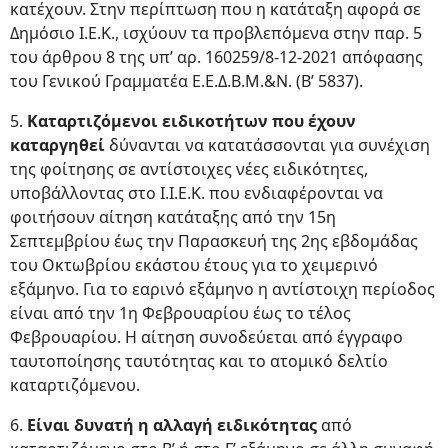
κατέχουν. Στην περίπτωση που η κατάταξη αφορά σε
Δημόσιο Ι.Ε.Κ., ισχύουν τα προβλεπόμενα στην παρ. 5
του άρθρου 8 της υπ’ αρ. 160259/8-12-2021 απόφασης
του Γενικού Γραμματέα Ε.Ε.Δ.Β.Μ.&Ν. (Β’ 5837).
5.
Καταρτιζόμενοι ειδικοτήτων που έχουν
καταργηθεί
δύνανται να κατατάσσονται για συνέχιση
της φοίτησης σε αντίστοιχες νέες ειδικότητες,
υποβάλλοντας στο Ι.Ι.Ε.Κ. που ενδιαφέρονται να
φοιτήσουν αίτηση κατάταξης από την 15η
Σεπτεμβρίου έως την Παρασκευή της 2ης εβδομάδας
του Οκτωβρίου εκάστου έτους για το χειμερινό
εξάμηνο. Για το εαρινό εξάμηνο η αντίστοιχη περίοδος
είναι από την 1η Φεβρουαρίου έως το τέλος
Φεβρουαρίου. Η αίτηση συνοδεύεται από έγγραφο
ταυτοποίησης ταυτότητας και το ατομικό δελτίο
καταρτιζόμενου.
6.
Είναι δυνατή η αλλαγή ειδικότητας
από