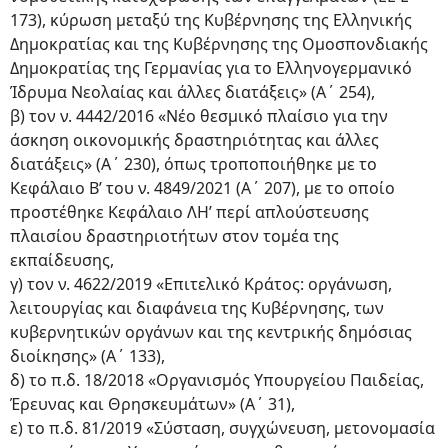
173), κύρωση μεταξύ της Κυβέρνησης της Ελληνικής
Δημοκρατίας και της Κυβέρνησης της Ομοσπονδιακής
Δημοκρατίας της Γερμανίας για το Ελληνογερμανικό
Ίδρυμα Νεολαίας και άλλες διατάξεις» (Α΄ 254),
β) τον ν. 4442/2016 «Νέο θεσμικό πλαίσιο για την
άσκηση οικονομικής δραστηριότητας και άλλες
διατάξεις» (Α΄ 230), όπως τροποποιήθηκε με το
Κεφάλαιο Β’ του ν. 4849/2021 (Α΄ 207), με το οποίο
προστέθηκε Κεφάλαιο ΛΗ’ περί απλούστευσης
πλαισίου δραστηριοτήτων στον τομέα της
εκπαίδευσης,
γ) τον ν. 4622/2019 «Επιτελικό Κράτος: οργάνωση,
λειτουργίας και διαφάνεια της Κυβέρνησης, των
κυβερνητικών οργάνων και της κεντρικής δημόσιας
διοίκησης» (Α΄ 133),
δ) το π.δ. 18/2018 «Οργανισμός Υπουργείου Παιδείας,
Έρευνας και Θρησκευμάτων» (Α΄ 31),
ε) το π.δ. 81/2019 «Σύσταση, συγχώνευση, μετονομασία