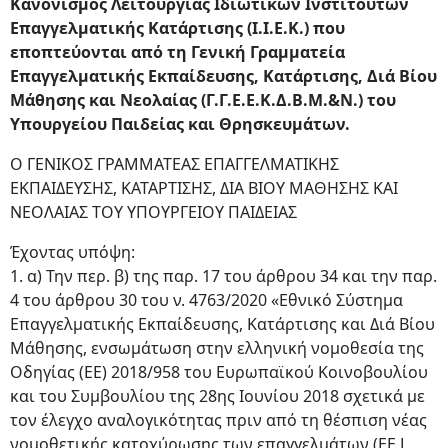
Κανονισμός Λειτουργίας Ιδιωτικών Ινστιτούτων
Eπαγγελματικής Κατάρτισης (Ι.Ι.Ε.Κ.) που
εποπτεύονται από τη Γενική Γραμματεία
Επαγγελματικής Εκπαίδευσης, Κατάρτισης, Διά Βίου
Μάθησης και Νεολαίας (Γ.Γ.Ε.Ε.Κ.Δ.Β.Μ.&Ν.) του
Υπουργείου Παιδείας και Θρησκευμάτων.
Ο ΓΕΝΙΚΟΣ ΓΡΑΜΜΑΤΕΑΣ ΕΠΑΓΓΕΛΜΑΤΙΚΗΣ
ΕΚΠΑΙΔΕΥΣΗΣ, ΚΑΤΑΡΤΙΣΗΣ, ΔΙΑ ΒΙΟΥ ΜΑΘΗΣΗΣ ΚΑΙ
ΝΕΟΛΑΙΑΣ ΤΟΥ ΥΠΟΥΡΓΕΙΟΥ ΠΑΙΔΕΙΑΣ
Έχοντας υπόψη:
1. α) Την περ. β) της παρ. 17 του άρθρου 34 και την παρ.
4 του άρθρου 30 του ν. 4763/2020 «Εθνικό Σύστημα
Επαγγελματικής Εκπαίδευσης, Κατάρτισης και Διά Βίου
Μάθησης, ενσωμάτωση στην ελληνική νομοθεσία της
Οδηγίας (ΕΕ) 2018/958 του Ευρωπαϊκού Κοινοβουλίου
και του Συμβουλίου της 28ης Ιουνίου 2018 σχετικά με
τον έλεγχο αναλογικότητας πριν από τη θέσπιση νέας
νομοθετικής κατοχύρωσης των επαγγελμάτων (EE L