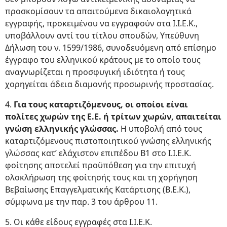
προσκομίσουν τα απαιτούμενα δικαιολογητικά
εγγραφής, προκειμένου να εγγραφούν στα Ι.Ι.Ε.Κ.,
υποβάλλουν αντί του τίτλου σπουδών, Υπεύθυνη
Δήλωση του ν. 1599/1986, συνοδευόμενη από επίσημο
έγγραφο του ελληνικού κράτους με το οποίο τους
αναγνωρίζεται η προσφυγική ιδιότητα ή τους
χορηγείται άδεια διαμονής προσωρινής προστασίας.
4.
Για τους καταρτιζόμενους, οι οποίοι είναι
πολίτες χωρών της Ε.Ε. ή τρίτων χωρών, απαιτείται
γνώση ελληνικής γλώσσας.
Η υποβολή από τους
καταρτιζόμενους πιστοποιητικού γνώσης ελληνικής
γλώσσας κατ’ ελάχιστον επιπέδου Β1 στο Ι.Ι.Ε.Κ.
φοίτησης αποτελεί προϋπόθεση για την επιτυχή
ολοκλήρωση της φοίτησής τους και τη χορήγηση
Βεβαίωσης Επαγγελματικής Κατάρτισης (Β.Ε.Κ.),
σύμφωνα με την παρ. 3 του άρθρου 11.
5. Οι κάθε είδους εγγραφές στα Ι.Ι.Ε.Κ.