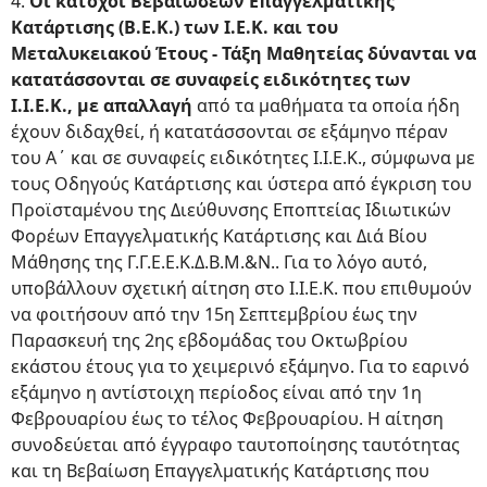
4.
Οι κάτοχοι Βεβαιώσεων Επαγγελματικής
Κατάρτισης (Β.Ε.Κ.) των Ι.Ε.Κ. και του
Μεταλυκειακού Έτους - Τάξη Μαθητείας δύνανται να
κατατάσσονται σε συναφείς ειδικότητες των
Ι.Ι.Ε.Κ., με απαλλαγή
από τα μαθήματα τα οποία ήδη
έχουν διδαχθεί, ή κατατάσσονται σε εξάμηνο πέραν
του Α΄ και σε συναφείς ειδικότητες Ι.Ι.Ε.Κ., σύμφωνα με
τους Οδηγούς Κατάρτισης και ύστερα από έγκριση του
Προϊσταμένου της Διεύθυνσης Εποπτείας Ιδιωτικών
Φορέων Επαγγελματικής Κατάρτισης και Διά Βίου
Μάθησης της Γ.Γ.Ε.Ε.Κ.Δ.Β.Μ.&Ν.. Για το λόγο αυτό,
υποβάλλουν σχετική αίτηση στο Ι.Ι.Ε.Κ. που επιθυμούν
να φοιτήσουν από την 15η Σεπτεμβρίου έως την
Παρασκευή της 2ης εβδομάδας του Οκτωβρίου
εκάστου έτους για το χειμερινό εξάμηνο. Για το εαρινό
εξάμηνο η αντίστοιχη περίοδος είναι από την 1η
Φεβρουαρίου έως το τέλος Φεβρουαρίου. Η αίτηση
συνοδεύεται από έγγραφο ταυτοποίησης ταυτότητας
και τη Βεβαίωση Επαγγελματικής Κατάρτισης που