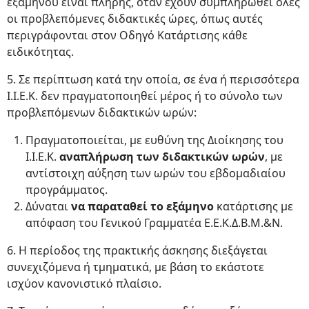
εξαμήνου είναι πλήρης, όταν έχουν συμπληρωθεί όλες
οι προβλεπόμενες διδακτικές ώρες, όπως αυτές
περιγράφονται στον Οδηγό Κατάρτισης κάθε
ειδικότητας.
5. Σε περίπτωση κατά την οποία, σε ένα ή περισσότερα
Ι.Ι.Ε.Κ. δεν πραγματοποιηθεί μέρος ή το σύνολο των
προβλεπόμενων διδακτικών ωρών:
Πραγματοποιείται, με ευθύνη της Διοίκησης του
Ι.Ι.Ε.Κ.
αναπλήρωση των διδακτικών ωρών
, με
αντίστοιχη αύξηση των ωρών του εβδομαδιαίου
προγράμματος.
Δύναται
να παραταθεί το εξάμηνο
κατάρτισης με
απόφαση του Γενικού Γραμματέα Ε.Ε.Κ.Δ.Β.Μ.&Ν.
6. Η περίοδος της πρακτικής άσκησης διεξάγεται
συνεχιζόμενα ή τμηματικά, με βάση το εκάστοτε
ισχύον κανονιστικό πλαίσιο.