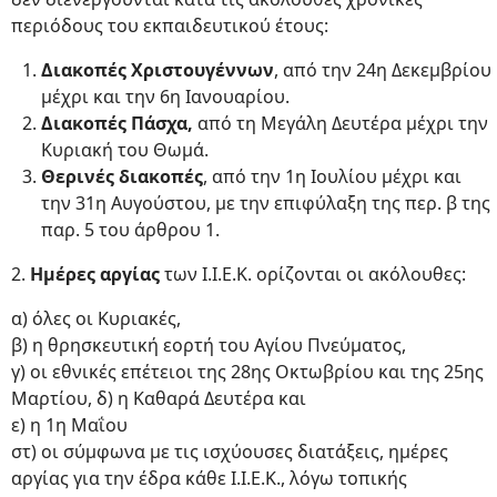
περιόδους του εκπαιδευτικού έτους:
Διακοπές Χριστουγέννων
, από την 24η Δεκεμβρίου
μέχρι και την 6η Ιανουαρίου.
Διακοπές Πάσχα,
από τη Μεγάλη Δευτέρα μέχρι την
Κυριακή του Θωμά.
Θερινές διακοπές
, από την 1η Ιουλίου μέχρι και
την 31η Αυγούστου, με την επιφύλαξη της περ. β της
παρ. 5 του άρθρου 1.
2.
Ημέρες αργίας
των Ι.Ι.Ε.Κ. ορίζονται οι ακόλουθες:
α) όλες οι Κυριακές,
β) η θρησκευτική εορτή του Αγίου Πνεύματος,
γ) οι εθνικές επέτειοι της 28ης Οκτωβρίου και της 25ης
Μαρτίου, δ) η Καθαρά Δευτέρα και
ε) η 1η Μαΐου
στ) οι σύμφωνα με τις ισχύουσες διατάξεις, ημέρες
αργίας για την έδρα κάθε Ι.Ι.Ε.Κ., λόγω τοπικής