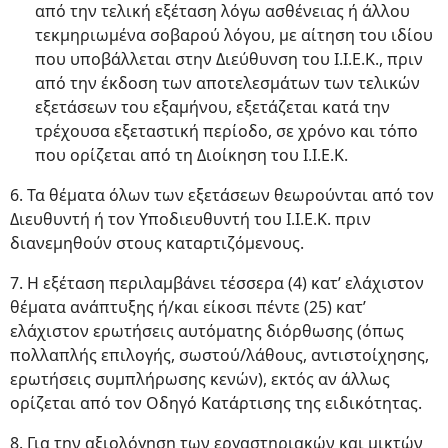
από την τελική εξέταση λόγω ασθένειας ή άλλου
τεκμηριωμένα σοβαρού λόγου, με αίτηση του ιδίου
που υποβάλλεται στην Διεύθυνση του Ι.Ι.Ε.Κ., πριν
από την έκδοση των αποτελεσμάτων των τελικών
εξετάσεων του εξαμήνου, εξετάζεται κατά την
τρέχουσα εξεταστική περίοδο, σε χρόνο και τόπο
που ορίζεται από τη Διοίκηση του Ι.Ι.Ε.Κ.
6. Τα θέματα όλων των εξετάσεων θεωρούνται από τον
Διευθυντή ή τον Υποδιευθυντή του Ι.Ι.Ε.Κ. πριν
διανεμηθούν στους καταρτιζόμενους.
7. Η εξέταση περιλαμβάνει τέσσερα (4) κατ’ ελάχιστον
θέματα ανάπτυξης ή/και είκοσι πέντε (25) κατ’
ελάχιστον ερωτήσεις αυτόματης διόρθωσης (όπως
πολλαπλής επιλογής, σωστού/λάθους, αντιστοίχησης,
ερωτήσεις συμπλήρωσης κενών), εκτός αν άλλως
ορίζεται από τον Οδηγό Κατάρτισης της ειδικότητας.
8. Για την αξιολόγηση των εργαστηριακών και μικτών