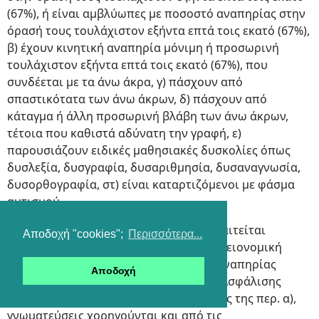
(67%), ή είναι αμβλύωπες με ποσοστό αναπηρίας στην
όρασή τους τουλάχιστον εξήντα επτά τοις εκατό (67%),
β) έχουν κινητική αναπηρία μόνιμη ή προσωρινή
τουλάχιστον εξήντα επτά τοις εκατό (67%), που
συνδέεται με τα άνω άκρα, γ) πάσχουν από
σπαστικότατα των άνω άκρων, δ) πάσχουν από
κάταγμα ή άλλη προσωρινή βλάβη των άνω άκρων,
τέτοια που καθιστά αδύνατη την γραφή, ε)
παρουσιάζουν ειδικές μαθησιακές δυσκολίες όπως
δυσλεξία, δυσγραφία, δυσαριθμησία, δυσαναγνωσία,
δυσορθογραφία, στ) είναι καταρτιζόμενοι με φάσμα
αυτισμού.
19. Για τις περ. α) έως γ) της παρ. 18, απαιτείται
Αποδοχή "cookies";
Περισσότερα...
γνωμάτευση που χορηγείται από την υγειονομική
επιτροπή του Κέντρου Πιστοποίησης Αναπηρίας
Αποδοχή
(ΚΕΠΑ) του Ενιαίου Φορέα Κοινωνικής Ασφάλισης
(ΕΦΚΑ). Ειδικά για τους καταρτιζόμενους της περ. α),
γνωματεύσεις χορηγούνται και από τις