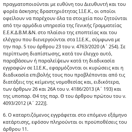
πραγματοποιούνται με ευθύνη του Διευθυντή και του
φορέα άσκησης δραστηριότητας Ι.Ι.Ε.Κ., οι οποίοι
οφείλουν να παρέχουν όλα τα στοιχεία που ζητούνται
από την αρμόδια υπηρεσία της Γενικής Γραμματείας
Ε.Ε.Κ.Δ.Β.Μ.&Ν. στο πλαίσιο της εποπτείας και του
ελέγχου που διενεργούνται στα Ι.Ι.Ε.Κ., σύμφωνα με
την παρ. 5 του άρθρου 23 του ν. 4763/2020 (Α΄ 254). Σε
περίπτωση διαπίστωσης, κατά τον έλεγχο αυτό,
παραβάσεων ή παραλείψεων κατά τη διαδικασία
εγγραφών σε Ι.Ι.Ε.Κ., εφαρμόζονται οι κυρώσεις και η
διαδικασία επιβολής τους που προβλέπονται από τις
διατάξεις της κείμενης νομοθεσίας και, ειδικότερα,
των άρθρων 26 και 26Α του ν. 4186/2013 (Α΄ 193) και
της υποπαρ. Θ4 της παρ. Θ του άρθρου πρώτου του ν.
4093/2012 (Α΄ 222)].
6. Ο καταρτιζόμενος εγγράφεται στο επόμενο εξάμηνο
κατάρτισης, εφόσον πληρούνται οι προϋποθέσεις του
άρθρου 11.