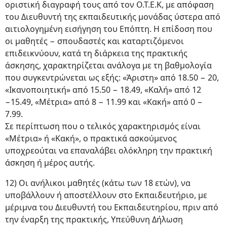
οριστική διαγραφή τους από τον Ο.Τ.Ε.Κ, με απόφαση
του Διευθυντή της εκπαιδευτικής μονάδας ύστερα από
αιτιολογημένη εισήγηση του Επόπτη. Η επίδοση που
οι μαθητές − σπουδαστές και καταρτιζόμενοι
επιδεικνύουν, κατά τη διάρκεια της πρακτικής
άσκησης, χαρακτηρίζεται ανάλογα με τη βαθμολογία
που συγκεντρώνεται ως εξής: «Άριστη» από 18.50 − 20,
«Ικανοποιητική» από 15.50 − 18.49, «Καλή» από 12
−15.49, «Μέτρια» από 8 − 11.99 και «Κακή» από 0 −
7.99.
Σε περίπτωση που ο τελικός χαρακτηρισμός είναι
«Μέτρια» ή «Κακή», ο πρακτικά ασκούμενος
υποχρεούται να επαναλάβει ολόκληρη την πρακτική
άσκηση ή μέρος αυτής.
12) Οι ανήλικοι μαθητές (κάτω των 18 ετών), να
υποβάλλουν ή αποστέλλουν στο Εκπαιδευτήριο, με
μέριμνα του Διευθυντή του Εκπαιδευτηρίου, πριν από
την έναρξη της πρακτικής, Υπεύθυνη Δήλωση