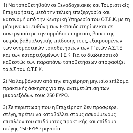
1) Να τοποθετηθούν σε Ξενοδοχειακές και Τουριστικές
Επιχειρήσεις, μετά την τελική επεξεργασία και
κατανομή από την Κεντρική Υπηρεσία του Ο.Τ.Ε.Κ, με τη
μέριμνα και ευθύνη των Εκπαιδευτηρίων και σε
συνεργασία με την αρμόδια υπηρεσία, βάσει της
σειράς βαθμολογικής επίδοσης τους, εξαιρουμένων
των ονομαστικών τοποθετήσεων των Γ΄ετών Α.Σ.Τ.Ε
και των καταρτιζομένων Ι.Ε.Κ. Για το διαδικαστικό
καθεστώς των παραπάνω τοποθετήσεων αποφασίζει
το Δ.Σ του Ο.Τ.Ε.Κ.
2) Να λαμβάνουν από την επιχείρηση μηνιαίο επίδομα
πρακτικής άσκησης για την αντιμετώπιση των
μικροεξόδων τους 250 ΕΥΡΩ.
3) Σε περίπτωση που η Επιχείρηση δεν προσφέρει
στέγη, πρέπει να καταβάλλει στους ασκούμενους
επιπλέον του επιδόματος πρακτικής και επίδομα
στέγης 150 ΕΥΡΩ μηνιαία.