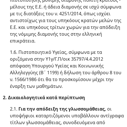
πιστοποίησης μόνιμης διαμονής πολίτη κράτους -
μέλους της Ε.Ε. ή άδεια διαμονής σε ισχύ σύμφωνα
με τις διατάξεις του ν. 4251/2014, όπως ισχύει
αντιστοίχως για τους υπηκόους κρατών μελών της
Ε.Ε. και υπηκόους τρίτων χωρών για την απόδειξη
της νόμιμης διαμονής τους στην ελληνική
επικράτεια.
1.6. Πιστοποιητικό Υγείας, σύμφωνα με τα
οριζόμενα στην Υ1γ/Γ.Π/οικ 35797/4.4.2012
απόφαση Υπουργού Υγείας και Κοινωνικής
Αλληλεγγύης (Β΄ 1199) ή δήλωση του άρθρου 8 του
ν. 1566/1986 ότι θα το προσκομίσουν μέχρι την
έναρξη των μαθημάτων.
2. Δικαιολογητικά κατά περίπτωση
2.1.
Για την απόδειξη της γλωσσομάθειας,
οι
υποψήφιοι καταρτιζόμενοι υποβάλλουν αντίγραφα
τίτλων γλωσσομάθειας, συνοδευόμενα από