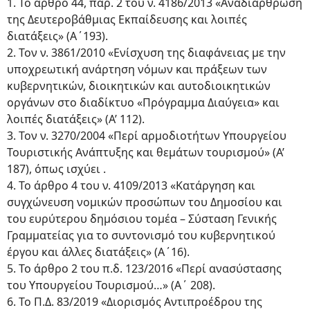
1. To άρθρο 44, παρ. 2 του ν. 4186/2013 «Αναδιάρθρωση
της Δευτεροβάθμιας Εκπαίδευσης και λοιπές
διατάξεις» (Α΄193).
2. Τον ν. 3861/2010 «Ενίσχυση της διαφάνειας με την
υποχρεωτική ανάρτηση νόμων και πράξεων των
κυβερνητικών, διοικητικών και αυτοδιοικητικών
οργάνων στο διαδίκτυο «Πρόγραμμα Διαύγεια» και
λοιπές διατάξεις» (Α’ 112).
3. Τον ν. 3270/2004 «Περί αρμοδιοτήτων Υπουργείου
Τουριστικής Ανάπτυξης και θεμάτων τουρισμού» (Α’
187), όπως ισχύει .
4. Το άρθρο 4 του ν. 4109/2013 «Κατάργηση και
συγχώνευση νομικών προσώπων του Δημοσίου και
του ευρύτερου δημόσιου τομέα – Σύσταση Γενικής
Γραμματείας για το συντονισμό του κυβερνητικού
έργου και άλλες διατάξεις» (Α΄16).
5. Το άρθρο 2 του π.δ. 123/2016 «Περί ανασύστασης
του Υπουργείου Τουρισμού…» (Α΄ 208).
6. Το Π.Δ. 83/2019 «Διορισμός Αντιπροέδρου της