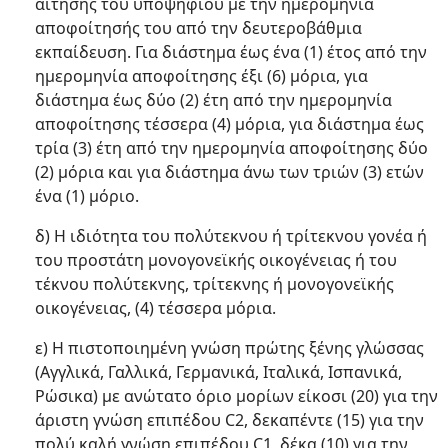
αίτησης του υποψηφίου με την ημερομηνία
αποφοίτησής του από την δευτεροβάθμια
εκπαίδευση. Για διάστημα έως ένα (1) έτος από την
ημερομηνία αποφοίτησης έξι (6) μόρια, για
διάστημα έως δύο (2) έτη από την ημερομηνία
αποφοίτησης τέσσερα (4) μόρια, για διάστημα έως
τρία (3) έτη από την ημερομηνία αποφοίτησης δύο
(2) μόρια και για διάστημα άνω των τριών (3) ετών
ένα (1) μόριο.
δ) Η ιδιότητα του πολύτεκνου ή τρίτεκνου γονέα ή
του προστάτη μονογονεϊκής οικογένειας ή του
τέκνου πολύτεκνης, τρίτεκνης ή μονογονεϊκής
οικογένειας, (4) τέσσερα μόρια.
ε) Η πιστοποιημένη γνώση πρώτης ξένης γλώσσας
(Αγγλικά, Γαλλικά, Γερμανικά, Ιταλικά, Ισπανικά,
Ρώσικα) με ανώτατο όριο μορίων είκοσι (20) για την
άριστη γνώση επιπέδου C2, δεκαπέντε (15) για την
πολύ καλή γνώση επιπέδου C1, δέκα (10) για την