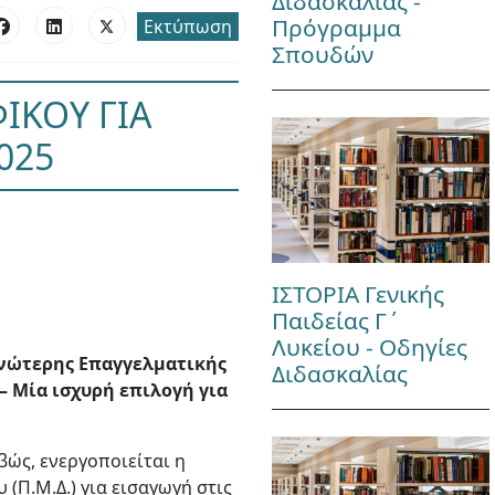
Διδασκαλίας -
Πρόγραμμα
Εκτύπωση
Σπουδών
ΙΚΟΥ ΓΙΑ
025
ΙΣΤΟΡΙΑ Γενικής
Παιδείας Γ΄
Λυκείου - Οδηγίες
Ανώτερης Επαγγελματικής
Διδασκαλίας
– Μία ισχυρή επιλογή για
ιβώς, ενεργοποιείται η
Π.Μ.Δ.) για εισαγωγή στις