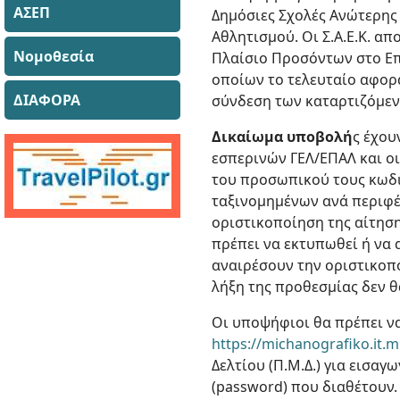
ΑΣΕΠ
Δημόσιες Σχολές Ανώτερης 
Αθλητισμού. Οι Σ.Α.Ε.Κ. α
Νομοθεσία
Πλαίσιο Προσόντων στο Επ
οποίων το τελευταίο αφορ
ΔΙΑΦΟΡΑ
σύνδεση των καταρτιζόμεν
Δικαίωμα υποβολή
ς έχου
εσπερινών ΓΕΛ/ΕΠΑΛ και οι
του προσωπικού τους κωδι
ταξινομημένων ανά περιφέ
οριστικοποίηση της αίτησ
πρέπει να εκτυπωθεί ή να 
αναιρέσουν την οριστικοπ
λήξη της προθεσμίας δεν θα
Οι υποψήφιοι θα πρέπει ν
https://michanografiko.it.
Δελτίου (Π.Μ.Δ.) για εισαγ
(password) που διαθέτουν.