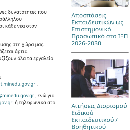
ονες δυνατότητες που
Αποσπάσεις
αράλληλου
Εκπαιδευτικών ως
αι κάθε νέα στον
Επιστημονικό
Προσωπικό στο ΙΕΠ
2026-2030
ευσης στη χώρα μας.
άζεται άρτια
 αξίζουν όλα τα εργαλεία
υ
it.minedu.gov.gr
.
g@minedu.gov.gr
, ενώ για
gov.gr
ή τηλεφωνικά στα
Αιτήσεις Διορισμού
Ειδικού
Εκπαιδευτικού /
Βοηθητικού