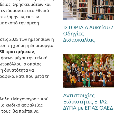
ιδείας, Θρησκευμάτων και
 εντάσσονται στο Εθνικό
ε εξαμήνων, εκ των
με σκοπό την άμεση
ΙΣΤΟΡΙΑ Α Λυκείου /
Οδηγίες
Διδασκαλίας
άσεις 2025 των ημερησίων ή
εση τη χρήση ή δημιουργία
30 προτιμήσεων,
ήσεων μέχρι την τελική
ρωτοκόλλου, ο οποίος
τη δυνατότητα να
αφικό, κάτι που μετά τη
Αντιστοιχίες
άλληλου Μηχανογραφικού
Ειδικοτήτες ΕΠΑΣ
ίδιο κωδικό ασφαλείας
ΔΥΠΑ με ΕΠΑΣ ΟΑΕΔ
 τους, θα πρέπει να