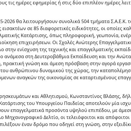
υς τις ημέρες εφημερίας ή στις δύο επιπλέον ημέρες λει
25-2026 θα λειτουργήσουν συνολικά 504 τμήματα Σ.Α.Ε.Κ. 
ις εισακτέων σε 85 διαφορετικές ειδικότητες, οι οποίες 
ματικής Κατάρτισης, όπως πληροφορική, γεωπονία, ενέργε
διοίκηση επιχειρήσεων. Οι Σχολές Ανώτερης Επαγγελματικ
ο στην ενίσχυση της τεχνικής και επαγγελματικής εκπαί
ίο ανάμεσα στη Δευτεροβάθμια Εκπαίδευση και την Ανώτα
, πρακτική γνώση και άμεση πρόσβαση στην αγορά εργασ
η του ανθρώπινου δυναμικού της χώρας, την καταπολέμηση
μενων αναγκών της οικονομίας σε καταρτισμένους επαγγε
ρησκευμάτων και Αθλητισμού, Κωνσταντίνος Βλάσης, δήλω
Κατάρτισης του Υπουργείου Παιδείας αποτελούν μία ισχυρ
ουν επαγγελματικά προσόντα υψηλού επιπέδου, με άμεσ
ο Μηχανογραφικό Δελτίο, οι τελειόφοιτοι και απόφοιτοι
ιλέξουν έναν δρόμο που οδηγεί στη γνώση, στην εξειδίκ