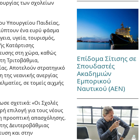
τουργίας των σχολείων
του Υπουργείου Παιδείας,
καλύπτουν ένα ευρύ φάσμα
ια, υγεία, τουρισμός,
ής Κατάρτισης
δευσης στη χώρα, καθώς
Επίδομα Σίτισης σε
τη Τριτοβάθμια,
Σπουδαστές
ίας. Αποτελούν στρατηγικό
Ακαδημιών
 της νεανικής ανεργίας
Εμπορικού
λματίες, σε τομείς αιχμής
Ναυτικού (ΑΕΝ)
σε σχετικά: «Οι Σχολές
ή επιλογή για τους νέους
η προοπτική απασχόλησης.
 της Δευτεροβάθμιας
ευση και στην