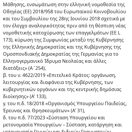
Μάθησης, ενσωμάτωση στην ελληνική νομοθεσία της
Οδηγίας (ΕΕ) 2018/958 του Ευρωπαϊκού Κοινοβουλίου
και του Συμβουλίου της 28ης Ιουνίου 2018 σχετικά με
τον έλεγχο αναλογικότητας πριν από τη θέσπιση νέας
νομοθετικής κατοχύρωσης των επαγγελμάτων (EE L
173), κύρωση της Συμφωνίας μεταξύ της Κυβέρνησης
της Ελληνικής Δημοκρατίας και της Κυβέρνησης της
Ομοσπονδιακής Δημοκρατίας της Γερμανίας για το
Ελληνογερμανικό Ίδρυμα Νεολαίας και άλλες
διατάξεις» (Α΄254),
β. του ν. 4622/2019 «Επιτελικό Κράτος: οργάνωση,
λειτουργίας και διαφάνεια της Κυβέρνησης, των
κυβερνητικών οργάνων και της κεντρικής δημόσιας
διοίκησης» (Α' 133),
γ. του π.δ. 18/2018 «Οργανισμός Υπουργείου Παιδείας,
Έρευνας και Θρησκευμάτων» (Α' 31),
δ. του π.δ. 77/2023 «Σύσταση Υπουργείου και
μετονομασία Υπουργείων – Σύσταση, κατάργηση και
μετονομασία Γενικών και Ειδικών Γραμματειών –