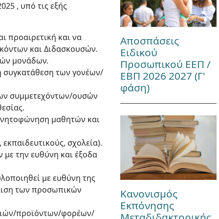
25 , υπό τις εξής
ι προαιρετική και να
Αποσπάσεις
σκόντων και Διδασκουσών.
Ειδικού
κών μονάδων.
Προσωπικού ΕΕΠ /
η συγκατάθεση των γονέων/
ΕΒΠ 2026 2027 (Γ'
φάση)
των συμμετεχόντων/ουσών
εσίας.
αγνητοφώνηση μαθητών και
 εκπαιδευτικούς, σχολεία).
ν με την ευθύνη και έξοδα
υλοποιηθεί με ευθύνη της
άλιση των προσωπικών
Κανονισμός
Εκπόνησης
ιριών/προϊόντων/φορέων/
Μεταδιδακτορικής