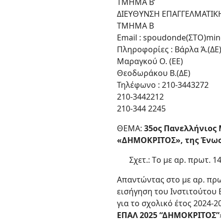
ΤΜΗΜΑ Β’
ΔΙΕΥΘΥΝΣΗ ΕΠΑΓΓΕΛΜΑΤΙΚ
ΤΜΗΜΑ Β
Email : spoudonde(ΣΤΟ)min
Πληροφορίες : Βάρλα Ά.(ΔΕ
Μαραγκού Ο. (ΕΕ)
Θεοδωράκου Β.(ΔΕ)
Τηλέφωνο : 210-3443272
210-3442212
210-344 2245
ΘΕΜΑ:
35ος Πανελλήνιος 
«ΔΗΜΟΚΡΙΤΟΣ», της Ένω
Σχετ.: Τo με αρ. πρωτ. 
Απαντώντας στο με αρ. πρω
εισήγηση του Ινστιτούτου 
για το σχολικό έτος 2024-20
ΕΠΑΛ 2025 “ΔΗΜΟΚΡΙΤΟΣ”