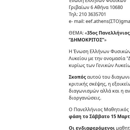
Ένωση Ελλήνων Φυσικών
Γριβαίων 6 Αθήνα 10680
Τηλ: 210 3635701
e- mail: eef.athens(ΣΤΟ)gm
ΘΕΜΑ: «
35ος Πανελλήνιος
“ΔΗΜΟΚΡΙΤΟΣ”
»
Η Ένωση Ελλήνων Φυσικών 
Λυκείου με την ονομασία "
κυρίως των Γενικών Λυκεί
Σκοπός
αυτού του διαγωνισ
κριτικής σκέψης, η εξοικε
διαγωνισμών αλλά και η α
διοργανώσεις.
Ο Πανελλήνιος Μαθητικός 
φάση το Σάββατο 15 Μαρτί
Οι ενδιαφερόμενοι
μαθητ