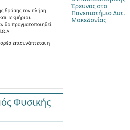
Έρευνας στο
ης δράσης τον πλήρη
Πανεπιστήμιο Δυτ.
αι Τεκμήρια).
Μακεδονίας
εν θα πραγματοποιηθεί
.Θ.Α
φορέα επισυνάπτεται η
μός Φυσικής