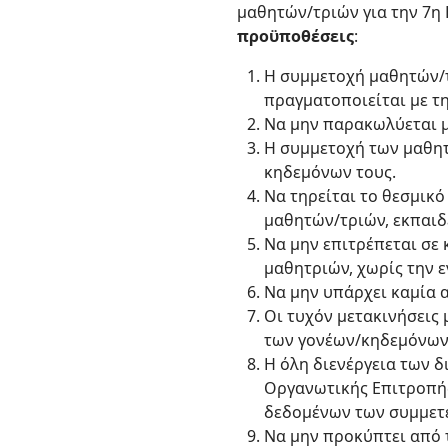
μαθητών/τριών για την 7η 
προϋποθέσεις
:
Η συμμετοχή μαθητών/τ
πραγματοποιείται με τ
Να μην παρακωλύεται μ
Η συμμετοχή των μαθητ
κηδεμόνων τους.
Να τηρείται το θεσμι
μαθητών/τριών, εκπαιδ
Να μην επιτρέπεται σε
μαθητριών, χωρίς την 
Να μην υπάρχει καμία α
Οι τυχόν μετακινήσεις 
των γονέων/κηδεμόνων
Η όλη διενέργεια των 
Οργανωτικής Επιτροπής
δεδομένων των συμμετ
Να μην προκύπτει από