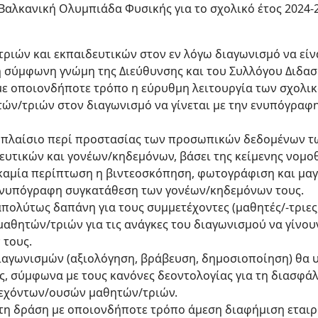
Βαλκανική Ολυμπιάδα Φυσικής για το σχολικό έτος 2024-20
ριών και εκπαιδευτικών στον εν λόγω διαγωνισμό να είνα
η σύμφωνη γνώμη της Διεύθυνσης και του Συλλόγου Διδα
ε οποιονδήποτε τρόπο η εύρυθμη λειτουργία των σχολι
ών/τριών στον διαγωνισμό να γίνεται με την ενυπόγραφ
κό πλαίσιο περί προστασίας των προσωπικών δεδομένων 
ευτικών και γονέων/κηδεμόνων, βάσει της κείμενης νομοθ
 καμία περίπτωση η βιντεοσκόπηση, φωτογράφιση και μ
ενυπόγραφη συγκατάθεση των γονέων/κηδεμόνων τους.
πολύτως δαπάνη για τους συμμετέχοντες (μαθητές/-τριες,
μαθητών/τριών για τις ανάγκες του διαγωνισμού να γίνου
 τους.
διαγωνισμών (αξιολόγηση, βράβευση, δημοσιοποίηση) θα 
, σύμφωνα με τους κανόνες δεοντολογίας για τη διασφ
εχόντων/ουσών μαθητών/τριών.
 τη δράση με οποιονδήποτε τρόπο άμεση διαφήμιση ετα