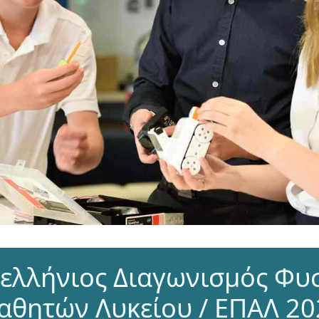
ελλήνιος Διαγωνισμός Φυ
αθητών Λυκείου / ΕΠΑΛ 20