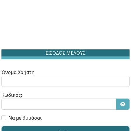
ΕΙΣΟΔΟΣ ΜΕΛΟΥΣ
Όνομα Χρήστη
Κωδικός:
Εμφ
Να με θυμάσαι