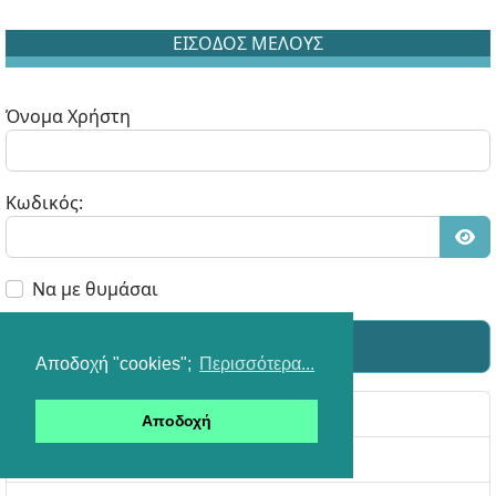
ΕΙΣΟΔΟΣ ΜΕΛΟΥΣ
Όνομα Χρήστη
Κωδικός:
Εμφ
Να με θυμάσαι
Σύνδεση
Αποδοχή "cookies";
Περισσότερα...
Ξεχάσατε τον κωδικό πρόσβασής σας;
Αποδοχή
Ξεχάσατε το όνομα εισόδου σας;