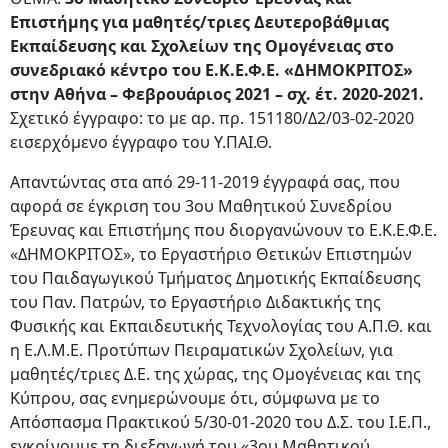
Επιστήμης για μαθητές/τριες Δευτεροβάθμιας
Εκπαίδευσης και Σχολείων της Ομογένειας στο
συνεδριακό κέντρο του Ε.Κ.Ε.Φ.Ε. «ΔΗΜΟΚΡΙΤΟΣ»
στην Αθήνα – Φεβρουάριος 2021 – σχ. έτ. 2020-2021.
Σχετικό έγγραφο: το με αρ. πρ. 151180/Δ2/03-02-2020
εισερχόμενο έγγραφο του Υ.ΠΑΙ.Θ.
Απαντώντας στα από 29-11-2019 έγγραφά σας, που
αφορά σε έγκριση του 3ου Μαθητικού Συνεδρίου
Έρευνας και Επιστήμης που διοργανώνουν το Ε.Κ.Ε.Φ.Ε.
«ΔΗΜΟΚΡΙΤΟΣ», το Εργαστήριο Θετικών Επιστημών
του Παιδαγωγικού Τμήματος Δημοτικής Εκπαίδευσης
του Παν. Πατρών, το Εργαστήριο Διδακτικής της
Φυσικής και Εκπαιδευτικής Τεχνολογίας του Α.Π.Θ. και
η Ε.Λ.Μ.Ε. Προτύπων Πειραματικών Σχολείων, για
μαθητές/τριες Δ.Ε. της χώρας, της Ομογένειας και της
Κύπρου, σας ενημερώνουμε ότι, σύμφωνα με το
Απόσπασμα Πρακτικού 5/30-01-2020 του Δ.Σ. του Ι.Ε.Π.,
εγκρίνουμε τη διεξαγωγή του «3ου Μαθητικού