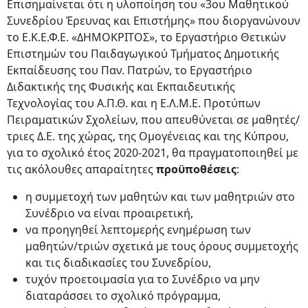
Επισημαίνεται ότι η υλοποίηση του «3ου Μαθητικού
Συνεδρίου Έρευνας και Επιστήμης» που διοργανώνουν
το Ε.Κ.Ε.Φ.Ε. «ΔΗΜΟΚΡΙΤΟΣ», το Εργαστήριο Θετικών
Επιστημών του Παιδαγωγικού Τμήματος Δημοτικής
Εκπαίδευσης του Παν. Πατρών, το Εργαστήριο
Διδακτικής της Φυσικής και Εκπαιδευτικής
Τεχνολογίας του Α.Π.Θ. και η Ε.Λ.Μ.Ε. Προτύπων
Πειραματικών Σχολείων, που απευθύνεται σε μαθητές/
τριες Δ.Ε. της χώρας, της Ομογένειας και της Κύπρου,
για το σχολικό έτος 2020-2021, θα πραγματοποιηθεί με
τις ακόλουθες απαραίτητες
προϋποθέσεις
:
η συμμετοχή των μαθητών και των μαθητριών στο
Συνέδριο να είναι προαιρετική,
να προηγηθεί λεπτομερής ενημέρωση των
μαθητών/τριών σχετικά με τους όρους συμμετοχής
και τις διαδικασίες του Συνεδρίου,
τυχόν προετοιμασία για το Συνέδριο να μην
διαταράσσει το σχολικό πρόγραμμα,