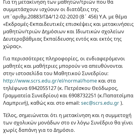
Για τη μετακίνηση των μαθητών/τριών που θα
συμμετάσχουν ισχύουν οι διατάξεις της
υπ΄αριθμ.20883/ΓΔ4/12-02-2020 (Β΄ 456) Υ.Α. με θέμα
«Εκδρομές-Εκπαιδευτικές επισκέψεις και μετακινήσεις
μαθητών/τριών Δημόσιων και Ιδιωτικών σχολείων
Δευτεροβάθμιας Εκπαίδευσης εντός και εκτός της
χώρας».
Για περισσότερες πληροφορίες, οι ενδιαφερόμενοι
μαθητές και μαθήτριες μπορούν να απευθύνονται
στην ιστοσελίδα του Μαθητικού Συνεδρίου:
http://www.scrs.edu.gr/el/normal/home
και στα
τηλέφωνα 6942055127 (κ. Πετρέσκου Θεόδωρος,
Γραμματεία Συνεδρίου) και 6908732251 (κ.Παπατσίμπα
Λαμπρινή), καθώς και στο email:
sec@scrs.edu.gr
).
Τέλος, σημειώνεται ότι η μετακίνηση και η συμμετοχή
των σχολικών μονάδων στο εν λόγω Συνέδριο θα γίνει
χωρίς δαπάνη για το Δημόσιο.