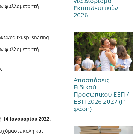
για Διορισμό
ναν φυλλομετρητή
Εκπαιδευτικών
2026
kf4/edit?usp=sharing
ναν φυλλομετρητή
ς:
Αποσπάσεις
Ειδικού
Προσωπικού ΕΕΠ /
ΕΒΠ 2026 2027 (Γ'
φάση)
 14 Ιανουαρίου 2022.
ευχόμαστε καλή και