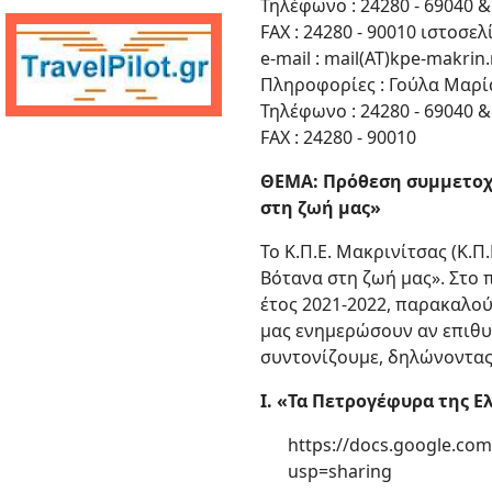
Τηλέφωνο : 24280 - 69040 &
FAX : 24280 - 90010 ιστοσελ
e-mail : mail(ΑΤ)kpe-makrin
Πληροφορίες : Γούλα Μαρί
Τηλέφωνο : 24280 - 69040 &
FAX : 24280 - 90010
ΘΕΜΑ: Πρόθεση συμμετοχή
στη ζωή μας»
Το Κ.Π.Ε. Μακρινίτσας (Κ.Π
Βότανα στη ζωή μας». Στο 
έτος 2021-2022, παρακαλο
μας ενημερώσουν αν επιθυμ
συντονίζουμε, δηλώνοντας 
I. «Τα Πετρογέφυρα της Ε
https://docs.google.
usp=sharing