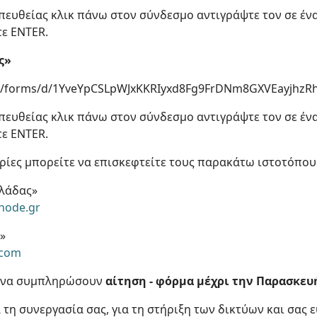
πευθείας κλικ πάνω στον σύνδεσμο αντιγράψτε τον σε έ
τε ENTER.
ς»
om/forms/d/1YveYpCSLpWJxKKRIyxd8Fg9FrDNm8GXVEayjhzRh
πευθείας κλικ πάνω στον σύνδεσμο αντιγράψτε τον σε έ
τε ENTER.
ρίες μπορείτε να επισκεφτείτε τους παρακάτω ιστοτόπου
λλάδας»
bnode.gr
»
.com
ι να συμπληρώσουν
αίτηση - φόρμα μέχρι την Παρασκευή
 τη συνεργασία σας, για τη στήριξη των δικτύων και σας 