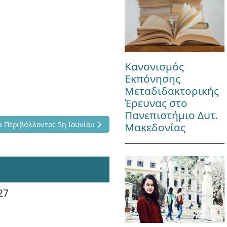
Κανονισμός
Εκπόνησης
Μεταδιδακτορικής
Έρευνας στο
Πανεπιστήμιο Δυτ.
Παγκόσμια Ημέρα Περιβάλλοντος 5η Ιουνίου
 Περιβάλλοντος 5η Ιουνίου
Μακεδονίας
27