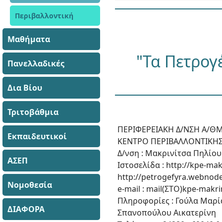
Περιβαλλοντική
Μαθήματα
"Τα Πετρογ
Πανελλαδικές
Δια Βίου
Τριτοβάθμια
ΠΕΡΙΦΕΡΕΙΑΚΗ Δ/ΝΣΗ Α/ΘΜ
Εκπαιδευτικοί
ΚΕΝΤΡΟ ΠΕΡΙΒΑΛΛΟΝΤΙΚΗΣ
Δ/νση : Μακρινίτσα Πηλίου
ΑΣΕΠ
Ιστοσελίδα : http://kpe-ma
http://petrogefyra.webnode
Νομοθεσία
e-mail : mail(ΣΤΟ)kpe-makr
Πληροφορίες : Γούλα Μαρί
ΔΙΑΦΟΡΑ
Σπανοπούλου Αικατερίνη