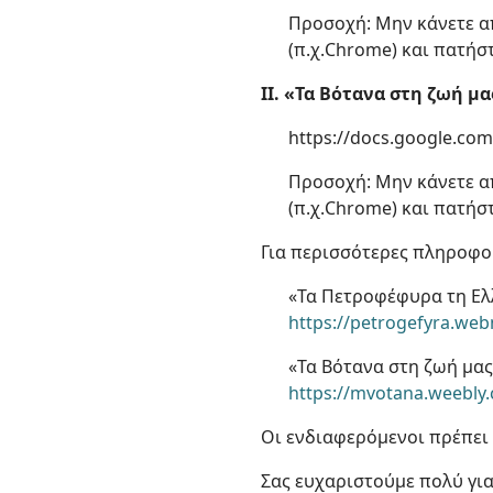
Προσοχή: Μην κάνετε α
(π.χ.Chrome) και πατήσ
II. «Τα Βότανα στη ζωή μα
https://docs.google.c
Προσοχή: Μην κάνετε α
(π.χ.Chrome) και πατήσ
Για περισσότερες πληροφο
«Τα Πετροφέφυρα τη Ε
https://petrogefyra.we
«Τα Βότανα στη ζωή μας
https://mvotana.weebly
Οι ενδιαφερόμενοι πρέπε
Σας ευχαριστούμε πολύ για