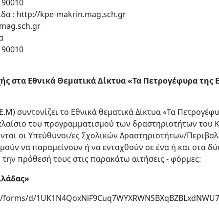
 90010
ίδα : http://kpe-makrin.mag.sch.gr
.mag.sch.gr
α
 90010
ς στα Εθνικά Θεματικά Δίκτυα «Τα Πετρογέφυρα της Ε
.Ε.Μ) συντονίζει το Εθνικά θεματικά Δίκτυα «Τα Πετρογέφ
πλαίσιο του προγραμματισμού των δραστηριοτήτων του Κ.
ύνται οι Υπεύθυνοι/ες Σχολικών Δραστηριοτήτων/Περιβαλ
ούν να παραμείνουν ή να ενταχθούν σε ένα ή και στα δύ
την πρόθεσή τους στις παρακάτω αιτήσεις - φόρμες:
λλάδας»
com/forms/d/1UK1N4QoxNiF9Cuq7WYXRWNSBXqBZBLxdNWU7