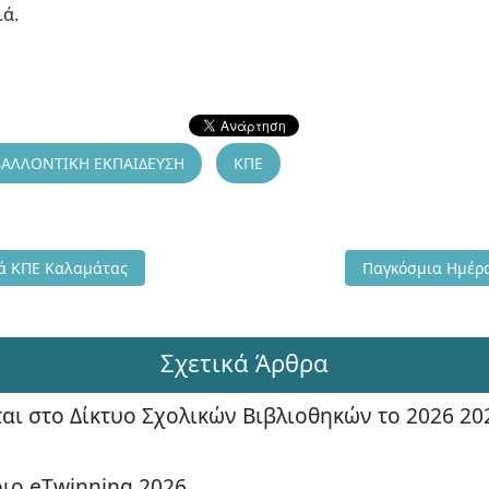
ιά.
ΒΑΛΛΟΝΤΙΚΗ ΕΚΠΑΙΔΕΥΣΗ
ΚΠΕ
Θεματικό Δίκτυο Ελιά ΚΠΕ Καλαμάτας
Επόμενο άρθρο: 
ιά ΚΠΕ Καλαμάτας
Παγκόσμια Ημέρα
Σχετικά Άρθρα
αι στο Δίκτυο Σχολικών Βιβλιοθηκών το 2026 20
ιο eTwinning 2026