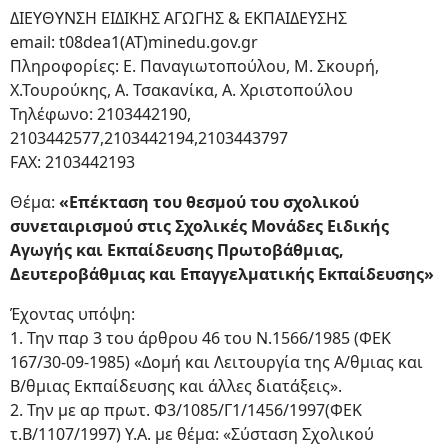
ΔΙΕΥΘΥΝΣΗ ΕΙΔΙΚΗΣ ΑΓΩΓΗΣ & ΕΚΠΑΙΔΕΥΣΗΣ
email: t08dea1(ΑΤ)minedu.gov.gr
Πληροφορίες: Ε. Παναγιωτοπούλου, Μ. Σκουρή,
Χ.Τουρούκης, Α. Τσακανίκα, Α. Χριστοπούλου
Τηλέφωνο: 2103442190,
2103442577,2103442194,2103443797
FAX: 2103442193
Θέμα:
«Επέκταση του θεσμού του σχολικού
συνεταιρισμού στις Σχολικές Μονάδες Ειδικής
Αγωγής και Εκπαίδευσης Πρωτοβάθμιας,
Δευτεροβάθμιας και Επαγγελματικής Εκπαίδευσης»
Έχοντας υπόψη:
1. Την παρ 3 του άρθρου 46 του Ν.1566/1985 (ΦΕΚ
167/30-09-1985) «Δομή και Λειτουργία της Α/θμιας και
Β/θμιας Εκπαίδευσης και άλλες διατάξεις».
2. Την με αρ πρωτ. Φ3/1085/Γ1/1456/1997(ΦΕΚ
τ.Β/1107/1997) Υ.Α. με θέμα: «Σύσταση Σχολικού