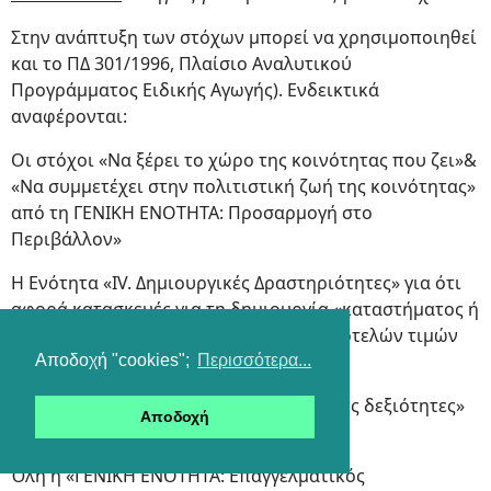
Στην ανάπτυξη των στόχων μπορεί να χρησιμοποιηθεί
και το ΠΔ 301/1996, Πλαίσιο Αναλυτικού
Προγράμματος Ειδικής Αγωγής). Ενδεικτικά
αναφέρονται:
Οι στόχοι «Να ξέρει το χώρο της κοινότητας που ζει»&
«Να συμμετέχει στην πολιτιστική ζωή της κοινότητας»
από τη ΓΕΝΙΚΗ ΕΝΟΤΗΤΑ: Προσαρμογή στο
Περιβάλλον»
Η Ενότητα «ΙV. Δημιουργικές Δραστηριότητες» για ότι
αφορά κατασκευές για τη δημιουργία «καταστήματος ή
κυλικείου», των ανακοινώσεων, του καρτελών τιμών
κλπ και τους ρόλους.
Αποδοχή "cookies";
Περισσότερα...
Η «ΓΕΝΙΚΗ ΕΝΟΤΗΤΑ: Προεπαγγελματικές δεξιότητες»
Αποδοχή
για τη συμπεριφορά στην εργασία.
Όλη η «ΓΕΝΙΚΗ ΕΝΟΤΗΤΑ: Επαγγελματικός