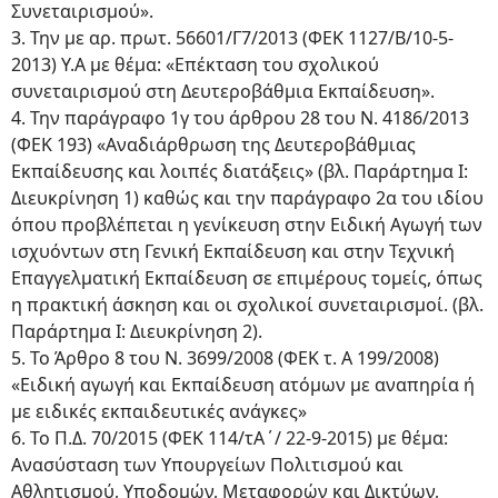
Συνεταιρισμού».
3. Την με αρ. πρωτ. 56601/Γ7/2013 (ΦΕΚ 1127/Β/10-5-
2013) Υ.Α με θέμα: «Επέκταση του σχολικού
συνεταιρισμού στη Δευτεροβάθμια Εκπαίδευση».
4. Την παράγραφο 1γ του άρθρου 28 του Ν. 4186/2013
(ΦΕΚ 193) «Αναδιάρθρωση της Δευτεροβάθμιας
Εκπαίδευσης και λοιπές διατάξεις» (βλ. Παράρτημα Ι:
Διευκρίνηση 1) καθώς και την παράγραφο 2α του ιδίου
όπου προβλέπεται η γενίκευση στην Ειδική Αγωγή των
ισχυόντων στη Γενική Εκπαίδευση και στην Τεχνική
Επαγγελματική Εκπαίδευση σε επιμέρους τομείς, όπως
η πρακτική άσκηση και οι σχολικοί συνεταιρισμοί. (βλ.
Παράρτημα Ι: Διευκρίνηση 2).
5. Το Άρθρο 8 του Ν. 3699/2008 (ΦΕΚ τ. Α 199/2008)
«Ειδική αγωγή και Εκπαίδευση ατόμων με αναπηρία ή
με ειδικές εκπαιδευτικές ανάγκες»
6. Το Π.Δ. 70/2015 (ΦΕΚ 114/τΑ΄/ 22-9-2015) με θέμα:
Ανασύσταση των Υπουργείων Πολιτισμού και
Αθλητισμού, Υποδομών, Μεταφορών και Δικτύων,