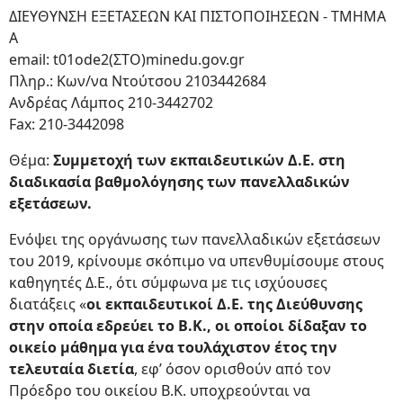
ΔΙΕΥΘΥΝΣΗ ΕΞΕΤΑΣΕΩΝ ΚΑΙ ΠΙΣΤΟΠΟΙΗΣΕΩΝ - ΤΜΗΜΑ
Α
email: t01ode2(ΣΤΟ)minedu.gov.gr
Πληρ.: Κων/να Ντούτσου 2103442684
Ανδρέας Λάμπος 210-3442702
Fax: 210-3442098
Θέμα:
Συμμετοχή των εκπαιδευτικών Δ.Ε. στη
διαδικασία βαθμολόγησης των πανελλαδικών
εξετάσεων.
Ενόψει της οργάνωσης των πανελλαδικών εξετάσεων
του 2019, κρίνουμε σκόπιμο να υπενθυμίσουμε στους
καθηγητές Δ.Ε., ότι σύμφωνα με τις ισχύουσες
διατάξεις «
οι εκπαιδευτικοί Δ.Ε. της Διεύθυνσης
στην οποία εδρεύει το Β.Κ., οι οποίοι δίδαξαν το
οικείο μάθημα για ένα τουλάχιστον έτος την
τελευταία διετία
, εφ’ όσον ορισθούν από τον
Πρόεδρο του οικείου Β.Κ. υποχρεούνται να