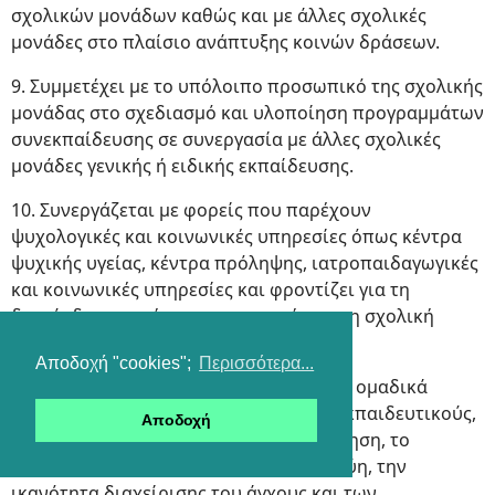
σχολικών μονάδων καθώς και με άλλες σχολικές
μονάδες στο πλαίσιο ανάπτυξης κοινών δράσεων.
9. Συμμετέχει με το υπόλοιπο προσωπικό της σχολικής
μονάδας στο σχεδιασμό και υλοποίηση προγραμμάτων
συνεκπαίδευσης σε συνεργασία με άλλες σχολικές
μονάδες γενικής ή ειδικής εκπαίδευσης.
10. Συνεργάζεται με φορείς που παρέχουν
ψυχολογικές και κοινωνικές υπηρεσίες όπως κέντρα
ψυχικής υγείας, κέντρα πρόληψης, ιατροπαιδαγωγικές
και κοινωνικές υπηρεσίες και φροντίζει για τη
διασύνδεση αυτών των υπηρεσιών με τη σχολική
μονάδα.
Αποδοχή "cookies";
Περισσότερα...
11. Οργανώνει και εφαρμόζει ατομικά ή ομαδικά
προγράμματα, σε συνεργασία με τους εκπαιδευτικούς,
Αποδοχή
με σκοπό την προαγωγή, την αυτοεκτίμηση, το
σεβασμό στην ετερότητα, την αλληλεγγύη, την
ικανότητα διαχείρισης του άγχους και των