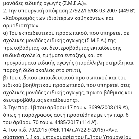
μονάδες ειδικής αγωγής (Σ.Μ.Ε.Α.)».
2. Την υπουργική απόφαση 27922/Γ6/08-03-2007 (449 Β’)
«Καθορισμός των ιδιαίτερων καθηκόντων και
αρμοδιοτήτων
α) Του εκπαιδευτικού προσωπικού, που υπηρετεί σε
σχολικές μονάδες ειδικής αγωγής (Σ.Μ.Ε.Α.) της
πρωτοβάθμιας και δευτεροβάθμιας εκπαίδευσης
(ειδικά σχολεία, τμήματα ένταξης), και σε
προγράμματα ειδικής αγωγής (παράλληλη στήριξη και
παροχή διδα σκαλίας στο σπίτι),
β) Του ειδικού εκπαιδευτικού προ σωπικού και του
ειδικού βοηθητικού προσωπικού, που υπηρετεί στις
σχολικές μονάδες ειδικής αγωγής, πρωτο βάθμιας και
δευτεροβάθμιας εκπαίδευσης».
3. Την παρ. 1β του άρθρου 17 του ν. 3699/2008 (19 Α’),
όπως η παράγραφος αυτή προστέθηκε με την παρ. 6
του άρθρου 70 του ν. 4485/2017 (114 Α’).
4. Του π.δ. 70/2015 (ΦΕΚ 114/τ.Α’/22-9-2015) «Ανα
σύσταση [...] και μετονομασία του [...] του Υπουργείου