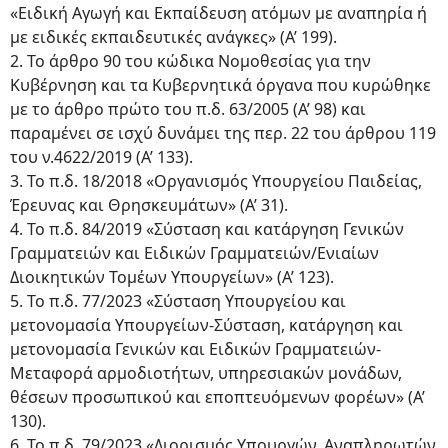
«Ειδική Αγωγή και Εκπαίδευση ατόμων με αναπηρία ή
με ειδικές εκπαιδευτικές ανάγκες» (Α’ 199).
2. Το άρθρο 90 του κώδικα Νομοθεσίας για την
Κυβέρνηση και τα Κυβερνητικά όργανα που κυρώθηκε
με το άρθρο πρώτο του π.δ. 63/2005 (Α’ 98) και
παραμένει σε ισχύ δυνάμει της περ. 22 του άρθρου 119
του ν.4622/2019 (Α’ 133).
3. Το π.δ. 18/2018 «Οργανισμός Υπουργείου Παιδείας,
Έρευνας και Θρησκευμάτων» (Α’ 31).
4. Το π.δ. 84/2019 «Σύσταση και κατάργηση Γενικών
Γραμματειών και Ειδικών Γραμματειών/Ενιαίων
Διοικητικών Τομέων Υπουργείων» (Α’ 123).
5. Το π.δ. 77/2023 «Σύσταση Υπουργείου και
μετονομασία Υπουργείων-Σύσταση, κατάργηση και
μετονομασία Γενικών και Ειδικών Γραμματειών-
Μεταφορά αρμοδιοτήτων, υπηρεσιακών μονάδων,
θέσεων προσωπικού και εποπτευόμενων φορέων» (Α’
130).
6. Το π.δ. 79/2023 «Διορισμός Υπουργών, Αναπληρωτών