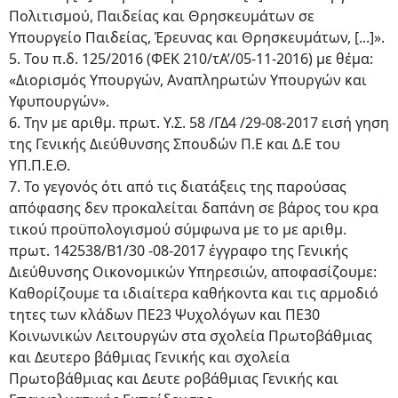
Πολιτισμού, Παιδείας και Θρησκευμάτων σε
Υπουργείο Παιδείας, Έρευνας και Θρησκευμάτων, [...]».
5. Του π.δ. 125/2016 (ΦΕΚ 210/τΑ’/05-11-2016) με θέμα:
«Διορισμός Υπουργών, Αναπληρωτών Υπουργών και
Υφυπουργών».
6. Την με αριθμ. πρωτ. Υ.Σ. 58 /ΓΔ4 /29-08-2017 εισή γηση
της Γενικής Διεύθυνσης Σπουδών Π.Ε και Δ.Ε του
ΥΠ.Π.Ε.Θ.
7. Το γεγονός ότι από τις διατάξεις της παρούσας
απόφασης δεν προκαλείται δαπάνη σε βάρος του κρα
τικού προϋπολογισμού σύμφωνα με το με αριθμ.
πρωτ. 142538/Β1/30 -08-2017 έγγραφο της Γενικής
Διεύθυνσης Οικονομικών Υπηρεσιών, αποφασίζουμε:
Καθορίζουμε τα ιδιαίτερα καθήκοντα και τις αρμοδιό
τητες των κλάδων ΠΕ23 Ψυχολόγων και ΠΕ30
Κοινωνικών Λειτουργών στα σχολεία Πρωτοβάθμιας
και Δευτερο βάθμιας Γενικής και σχολεία
Πρωτοβάθμιας και Δευτε ροβάθμιας Γενικής και