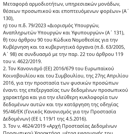
Μεταφορά αρμοδιοτήτων, υπηρεσιακών μονάδων,
θέσεων προσωπικού και εποπτευόμενων φορέων» (Α΄
130),
η) του π.δ. 79/2023 «Διορισμός Υπουργών,
Αναπληρωτών Υπουργών και Υφυπουργών» (Α΄ 131),
θ) του άρθρου 90 του Κώδικα Νομοθεσίας για την
Κυβέρνηση και τα κυβερνητικά όργανα (π.δ. 63/2005,
Α΄ 98) σε συνδυασμό με την παρ. 22 του άρθρου 119
του ν. 4622/2019.
2. Τον Κανονισμό (ΕΕ) 2016/679 του Ευρωπαϊκού
Κοινοβουλίου και του Συμβουλίου, της 27ης Απριλίου
2016, για την προστασία των φυσικών προσώπων
έναντι της επεξεργασίας των δεδομένων προσωπικού
χαρακτήρα και για την ελεύθερη κυκλοφορία των
δεδομένων αυτών και την κατάργηση της οδηγίας
95/46/ΕΚ (Γενικός Κανονισμός για την Προστασία
Δεδομένων) (ΕΕ L 119/1 της 4.5.2016).
3. Τον ν. 4624/2019 «Αρχή Προστασίας Δεδομένων
Προσωπικού Χαρακτήρα, μέτρα εφαρμογής του