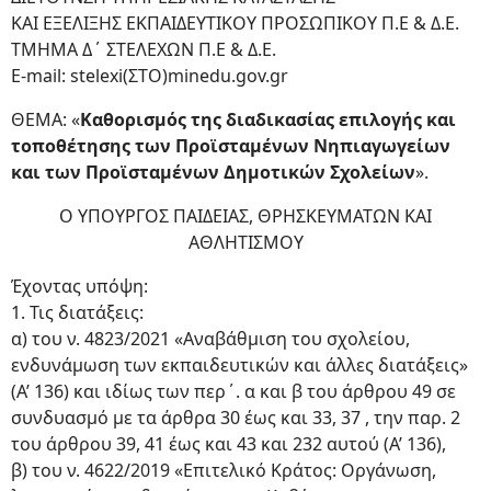
ΚΑΙ ΕΞΕΛΙΞΗΣ ΕΚΠΑΙΔΕΥΤΙΚΟΥ ΠΡΟΣΩΠΙΚΟΥ Π.Ε & Δ.Ε.
ΤΜΗΜΑ Δ΄ ΣΤΕΛΕΧΩΝ Π.Ε & Δ.Ε.
E-mail: stelexi(ΣΤΟ)minedu.gov.gr
ΘΕΜΑ: «
Καθορισμός της διαδικασίας επιλογής και
τοποθέτησης των Προϊσταμένων Νηπιαγωγείων
και των Προϊσταμένων Δημοτικών Σχολείων
».
Ο ΥΠΟΥΡΓΟΣ ΠΑΙΔΕΙΑΣ, ΘΡΗΣΚΕΥΜΑΤΩΝ ΚΑΙ
ΑΘΛΗΤΙΣΜΟΥ
Έχοντας υπόψη:
1. Τις διατάξεις:
α) του ν. 4823/2021 «Αναβάθμιση του σχολείου,
ενδυνάμωση των εκπαιδευτικών και άλλες διατάξεις»
(Α’ 136) και ιδίως των περ΄. α και β του άρθρου 49 σε
συνδυασμό με τα άρθρα 30 έως και 33, 37 , την παρ. 2
του άρθρου 39, 41 έως και 43 και 232 αυτού (Α’ 136),
β) του ν. 4622/2019 «Επιτελικό Κράτος: Οργάνωση,