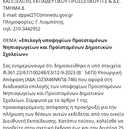
ΚΑΙ ΕΞΕΛΙΞΗΣ ΕΚΠΑΙΔΕΥΤΙΚΟΥ ΠΡΟΣΩΠΙΚΟΥ Π.Ε & Δ.Ε.
ΤΜΗΜΑ Δ
E-mail: dppe(ΣΤΟ)minedu.gov.gr
Πληροφορίες: Γ. Λιαμπότης
τηλ: 210-3442952
ΘΕΜΑ:
«Επιλογή υποψηφίων Προϊσταμένων
Νηπιαγωγείων και Προϊσταμένων Δημοτικών
Σχολείων»
Σας ενημερώνουμε ότι δημοσιεύθηκε η υπό στοιχεία
Φ.361.22/67/100248/Ε3/12-9-2023 (Β΄ 5473) Υπουργική
Απόφαση (ΑΔΑ: ΩΖ3Χ46ΝΚΠΔ-746) που αφορά στη
διαδικασία επιλογής των υποψηφίων Προϊσταμένων
Νηπιαγωγείων και Προϊσταμένων Δημοτικών
Σχολείων. Σύμφωνα με το άρθρο 1 της
προαναφερόμενης απόφασης η προκήρυξη για την
πλήρωση των θέσεων αυτών εκδίδεται από τον οικείο
Διευθυντή Εκπαίδευσης. Κατόπιν τούτου, καλείσθε να
προβείτε στην σχετική έκδοση έως και την Δευτέρα 25