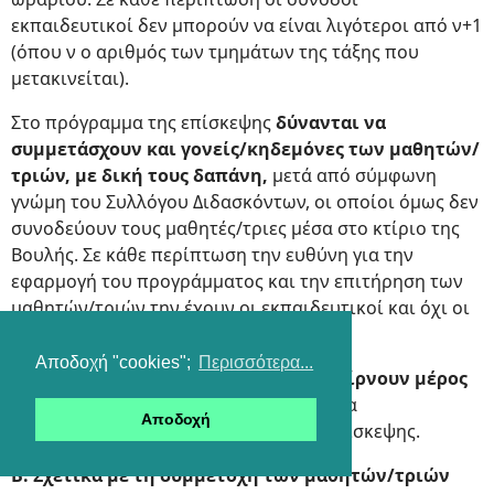
εκπαιδευτικοί δεν μπορούν να είναι λιγότεροι από ν+1
(όπου ν ο αριθμός των τμημάτων της τάξης που
μετακινείται).
Στο πρόγραμμα της επίσκεψης
δύνανται να
συμμετάσχουν και γονείς/κηδεμόνες των μαθητών/
τριών, με δική τους δαπάνη,
μετά από σύμφωνη
γνώμη του Συλλόγου Διδασκόντων, οι οποίοι όμως δεν
συνοδεύουν τους μαθητές/τριες μέσα στο κτίριο της
Βουλής. Σε κάθε περίπτωση την ευθύνη για την
εφαρμογή του προγράμματος και την επιτήρηση των
μαθητών/τριών την έχουν οι εκπαιδευτικοί και όχι οι
γονείς/κηδεμόνες.
Αποδοχή "cookies";
Περισσότερα...
Στους μαθητές/μαθήτριες που δεν παίρνουν μέρος
στην εν λόγω δράση
καταχωρίζεται μία
Αποδοχή
δικαιολογημένη απουσία ανά ημέρα επίσκεψης.
Β. Σχετικά με τη συμμετοχή των μαθητών/τριών