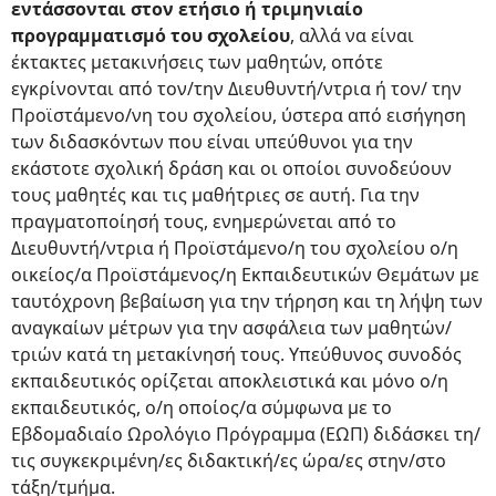
εντάσσονται στον ετήσιο ή τριμηνιαίο
προγραμματισμό του σχολείου
, αλλά να είναι
έκτακτες μετακινήσεις των μαθητών, οπότε
εγκρίνονται από τον/την Διευθυντή/ντρια ή τον/ την
Προϊστάμενο/νη του σχολείου, ύστερα από εισήγηση
των διδασκόντων που είναι υπεύθυνοι για την
εκάστοτε σχολική δράση και οι οποίοι συνοδεύουν
τους μαθητές και τις μαθήτριες σε αυτή. Για την
πραγματοποίησή τους, ενημερώνεται από το
Διευθυντή/ντρια ή Προϊστάμενο/η του σχολείου ο/η
οικείος/α Προϊστάμενος/η Εκπαιδευτικών Θεμάτων με
ταυτόχρονη βεβαίωση για την τήρηση και τη λήψη των
αναγκαίων μέτρων για την ασφάλεια των μαθητών/
τριών κατά τη μετακίνησή τους. Υπεύθυνος συνοδός
εκπαιδευτικός ορίζεται αποκλειστικά και μόνο ο/η
εκπαιδευτικός, ο/η οποίος/α σύμφωνα με το
Εβδομαδιαίο Ωρολόγιο Πρόγραμμα (ΕΩΠ) διδάσκει τη/
τις συγκεκριμένη/ες διδακτική/ες ώρα/ες στην/στο
τάξη/τμήμα.