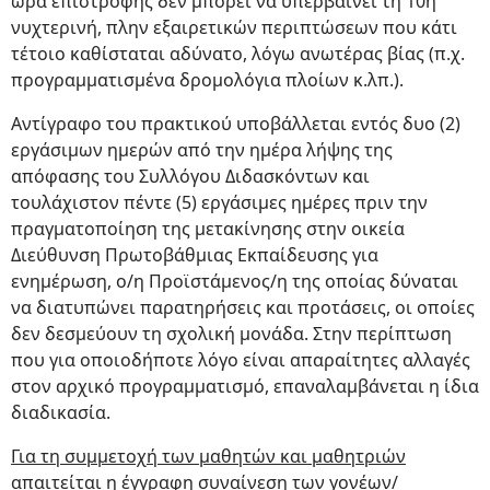
ώρα επιστροφής δεν μπορεί να υπερβαίνει τη 10η
νυχτερινή, πλην εξαιρετικών περιπτώσεων που κάτι
τέτοιο καθίσταται αδύνατο, λόγω ανωτέρας βίας (π.χ.
προγραμματισμένα δρομολόγια πλοίων κ.λπ.).
Αντίγραφο του πρακτικού υποβάλλεται εντός δυο (2)
εργάσιμων ημερών από την ημέρα λήψης της
απόφασης του Συλλόγου Διδασκόντων και
τουλάχιστον πέντε (5) εργάσιμες ημέρες πριν την
πραγματοποίηση της μετακίνησης στην οικεία
Διεύθυνση Πρωτοβάθμιας Εκπαίδευσης για
ενημέρωση, ο/η Προϊστάμενος/η της οποίας δύναται
να διατυπώνει παρατηρήσεις και προτάσεις, οι οποίες
δεν δεσμεύουν τη σχολική μονάδα. Στην περίπτωση
που για οποιοδήποτε λόγο είναι απαραίτητες αλλαγές
στον αρχικό προγραμματισμό, επαναλαμβάνεται η ίδια
διαδικασία.
Για τη συμμετοχή των μαθητών και μαθητριών
απαιτείται η έγγραφη συναίνεση των γονέων/