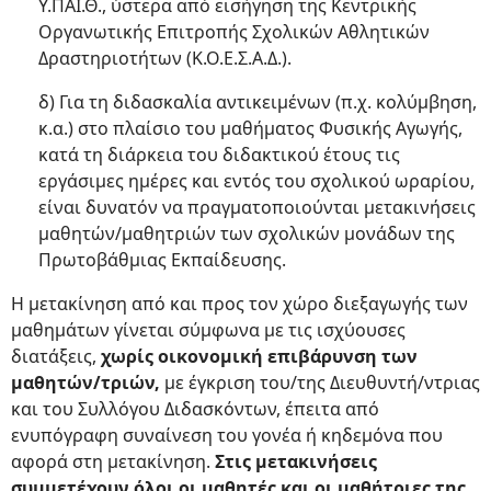
Υ.ΠΑΙ.Θ., ύστερα από εισήγηση της Κεντρικής
Οργανωτικής Επιτροπής Σχολικών Αθλητικών
Δραστηριοτήτων (Κ.Ο.Ε.Σ.Α.Δ.).
δ) Για τη διδασκαλία αντικειμένων (π.χ. κολύμβηση,
κ.α.) στο πλαίσιο του μαθήματος Φυσικής Αγωγής,
κατά τη διάρκεια του διδακτικού έτους τις
εργάσιμες ημέρες και εντός του σχολικού ωραρίου,
είναι δυνατόν να πραγματοποιούνται μετακινήσεις
μαθητών/μαθητριών των σχολικών μονάδων της
Πρωτοβάθμιας Εκπαίδευσης.
Η μετακίνηση από και προς τον χώρο διεξαγωγής των
μαθημάτων γίνεται σύμφωνα με τις ισχύουσες
διατάξεις,
χωρίς οικονομική επιβάρυνση των
μαθητών/τριών,
με έγκριση του/της Διευθυντή/ντριας
και του Συλλόγου Διδασκόντων, έπειτα από
ενυπόγραφη συναίνεση του γονέα ή κηδεμόνα που
αφορά στη μετακίνηση.
Στις μετακινήσεις
συμμετέχουν όλοι οι μαθητές και οι μαθήτριες της