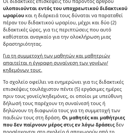
Οι διδακτικές επισκέψεις του παρόντος άρθρου
υλοποιούνται εντός του υποχρεωτικού διδακτικού
ωραρίου
και η διάρκειά τους δύναται να παραταθεί
πέραν του διδακτικού ωραρίου, μέχρι και δύο (2)
διδακτικές ώρες, για τις περιπτώσεις που αυτό
καθίσταται αναγκαίο για την ολοκλήρωση μιας
δραστηριότητας.
Για τη συμμετοχή των μαθητών και μαθητριών
απαιτείται η έγγραφη συναίνεση των γονέων/
κηδεμόνων τους.
Το σχολείο οφείλει να ενημερώνει για τις διδακτικές
επισκέψεις τουλάχιστον πέντε (5) εργάσιμες ημέρες
πριν τους γονείς/κηδεμόνες, οι οποίοι με υπεύθυνη
δήλωσή τους παρέχουν τη συναίνεσή τους ή
δηλώνουν τη διαφωνία τους για τη συμμετοχή των
παιδιών τους στη δράση.
Οι μαθητές και μαθήτριες
που δεν παίρνουν μέρος στις εν λόγω δράσεις
δεν
προσέρχονται στο σχολείο ή αποχωρούν από το