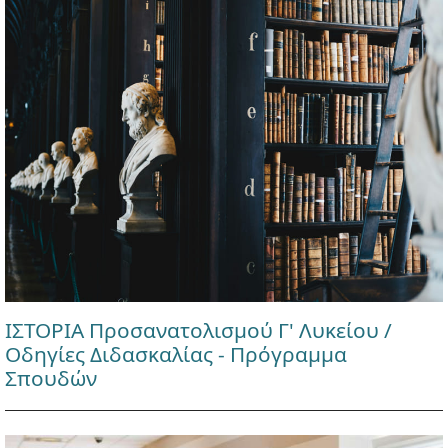
ΙΣΤΟΡΙΑ Προσανατολισμού Γ' Λυκείου /
Οδηγίες Διδασκαλίας - Πρόγραμμα
Σπουδών