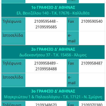
1ο ΓΡΑΦΕΙΟ Δ' ΑΘΗΝΑΣ
Ελ. Βενιζέλου 140 - Τ.Κ. 17676 - Καλλιθέα
Τηλέφωνα
2109595448 -
Fax
2109590540
2109595685
Ιστοσελίδα
e-
mail
2ο ΓΡΑΦΕΙΟ Δ' ΑΘΗΝΑΣ
Δωδεκανήσου 37 - Τ.Κ. 15456 - Άλιμος
Τηλέφωνα
2109958489 -
Fax
2109958487
2109958488
Ιστοσελίδα
e-
mail
3ο ΓΡΑΦΕΙΟ Δ' ΑΘΗΝΑΣ
Μαγκριώτου 1 & Παλαιολόγου - Τ.Κ. 17121 - Ν. Σμύρνη
Τηλέφωνα
2109348670
Fax
2109370380