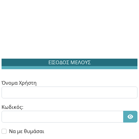
ΕΙΣΟΔΟΣ ΜΕΛΟΥΣ
Όνομα Χρήστη
Κωδικός:
Εμφ
Να με θυμάσαι