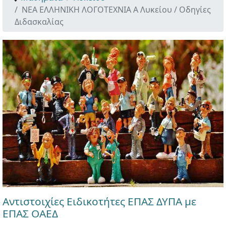
ΝΕΑ ΕΛΛΗΝΙΚΗ ΛΟΓΟΤΕΧΝΙΑ Α Λυκείου / Οδηγίες
Διδασκαλίας
Αντιστοιχίες Ειδικοτήτες ΕΠΑΣ ΔΥΠΑ με
ΕΠΑΣ ΟΑΕΔ