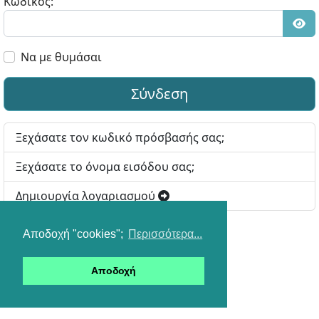
Κωδικός:
Εμφ
Να με θυμάσαι
Σύνδεση
Ξεχάσατε τον κωδικό πρόσβασής σας;
Ξεχάσατε το όνομα εισόδου σας;
Δημιουργία λογαριασμού
Αποδοχή "cookies";
Περισσότερα...
Αποδοχή