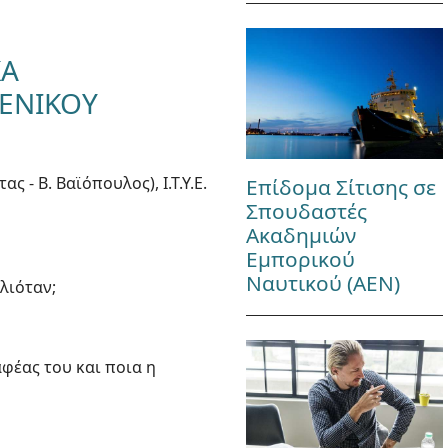
ΚΑ
ΓΕΝΙΚΟΥ
ς - Β. Βαϊόπουλος), Ι.Τ.Υ.Ε.
Επίδομα Σίτισης σε
Σπουδαστές
Ακαδημιών
Εμπορικού
Ναυτικού (ΑΕΝ)
ιλιόταν;
αφέας του και ποια η