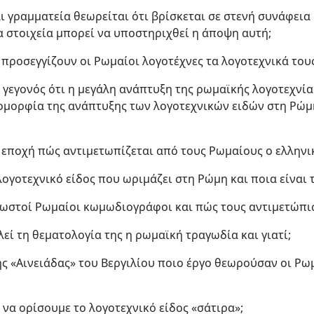
αι γραμματεία θεωρείται ότι βρίσκεται σε στενή συνάφεια
α στοιχεία μπορεί να υποστηριχθεί η άποψη αυτή;
ς προσεγγίζουν οι Ρωμαίοι λογοτέχνες τα λογοτεχνικά το
το γεγονός ότι η μεγάλη ανάπτυξη της ρωμαϊκής λογοτεχνία
ιομορφία της ανάπτυξης των λογοτεχνικών ειδών στη Ρώμη
 εποχή πώς αντιμετωπίζεται από τους Ρωμαίους ο ελληνι
 λογοτεχνικό είδος που ωριμάζει στη Ρώμη και ποια είναι
 γνωστοί Ρωμαίοι κωμωδιογράφοι και πώς τους αντιμετώπι
λεί τη θεματολογία της η ρωμαϊκή τραγωδία και γιατί;
ης «Αινειάδας» του Βεργιλίου ποιο έργο θεωρούσαν οι Ρωμ
να ορίσουμε το λογοτεχνικό είδος «σάτιρα»;