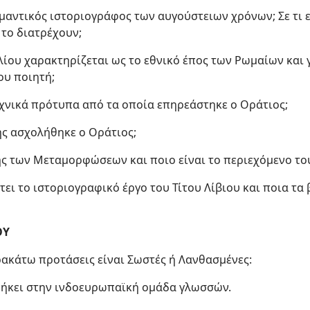
ημαντικός ιστοριογράφος των αυγούστειων χρόνων; Σε τι ε
 το διατρέχουν;
ιλίου χαρακτηρίζεται ως το εθνικό έπος των Ρωμαίων και γ
ου ποιητή;
εχνικά πρότυπα από τα οποία επηρεάστηκε ο Οράτιος;
ης ασχολήθηκε ο Οράτιος;
τής των Μεταμορφώσεων και ποιο είναι το περιεχόμενο το
τει το ιστοριογραφικό έργο του Τίτου Λίβιου και ποια τα
ΟΥ
ρακάτω προτάσεις είναι Σωστές ή Λανθασμένες:
ανήκει στην ινδοευρωπαϊκή ομάδα γλωσσών.