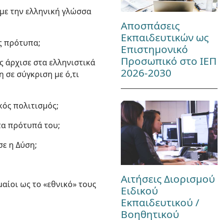
 με την ελληνική γλώσσα
Αποσπάσεις
Εκπαιδευτικών ως
υς πρότυπα;
Επιστημονικό
Προσωπικό στο ΙΕΠ
ς άρχισε στα ελληνιστικά
2026-2030
 σε σύγκριση με ό,τι
κός πολιτισμός;
 τα πρότυπά του;
σε η Δύση;
Αιτήσεις Διορισμού
αίοι ως το «εθνικό» τους
Ειδικού
Εκπαιδευτικού /
Βοηθητικού