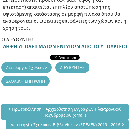
Σε περιπτώσεις προσθηκών (καθ’ ύψος ή κατ’
επέκταση) απαιτείται επιπλέον αποτύπωση της
υφιστάμενης κατάστασης σε μορφή πίνακα όπου θα
αναφέρονται οι ωφέλιμες επιφάνειες των χώρων και η
χρήση τους.
Ο ΔΙΕΥΘΥΝΤΗΣ
ΛΗΨΗ ΥΠΟΔΕΙΓΜΑΤΩΝ ΕΝΤΥΠΩΝ ΑΠΟ ΤΟ ΥΠΟΥΡΓΕΙΟ
Λειτουργία Σχολείων
ΔΙΕΥΘΥΝΤΗΣ
ΣΧΟΛΙΚΗ ΕΠΙΤΡΟΠΗ
Προηγούμενο άρθρο: Πρωτοκόλληση - Αρχειοθέτηση Εγγράφων
Πρωτοκόλληση - Αρχειοθέτηση Εγγράφων Ηλεκτρονικού
Ταχυδρομείου (email)
Επόμενο άρθρο: Λειτουργία Σχολικών Βιβλιοθηκών (ΕΠΕΑΕΚ) 
Λειτουργία Σχολικών Βιβλιοθηκών (ΕΠΕΑΕΚ) 2015 - 2016