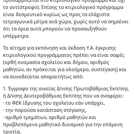
προσαρμόζεται στο κτιριολογικό πρόγραμμα και όχι
το αντίστροφο). Επίσης το κτιριολογικό πρόγραμμα
είναι δεσμευτικό κυρίως ως προς τα ελάχιστα
τετραγωνικά μέτρα ανά χώρο, χωρίς αυτό να σημαίνει
ότι τα όρια αυτά μπορούν να προσαυξηθούν
υπέρμετρα.
Το αίτημα για εκπόνηση και έκδοση Υ.Α. έγκρισης
κτιριολογικού προγράμματος πρέπει να είναι σαφές
(ορθή ονομασία σχολείου και δήμου, αριθμός
μαθητών, αν πρόκειται για ολοήμερο, συστέγαση) και
να συνοδεύεται απαραιτήτως από:
1. Έγγραφο της οικείας Δ/νσης Πρωτοβάθμιας Εκπ/σης
ή Δ/νσης Δευτεροβάθμιας Εκπ/σης που να αναφέρει:
· το ΦΕΚ ίδρυσης του σχολείου εάν υπάρχει,
· την παρούσα κατάσταση στέγασης,
· αριθμό τμημάτων, αριθμό μαθητών και
προβλεπόμενο μαθητικό δυναμικό για την επόμενη
τριετία,