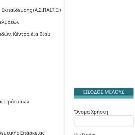
κπαίδευσης (Α.Σ.ΠΑΙ.Τ.Ε.)
γελμάτων
δών, Κέντρα Δια Βίου
ΕΙΣΟΔΟΣ ΜΕΛΟΥΣ
ερί Πρότυπων
Όνομα Χρήστη
δευτικής Επάρκειας