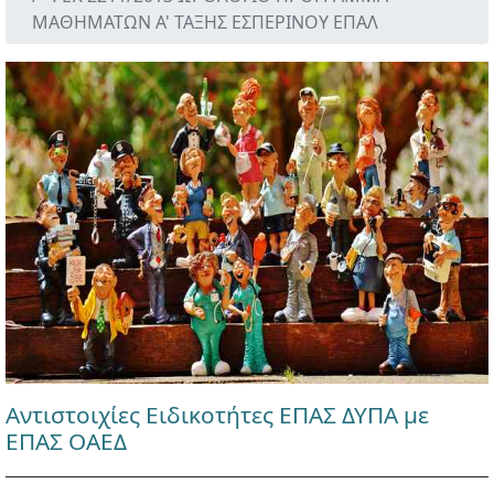
ΜΑΘΗΜΑΤΩΝ Α' ΤΑΞΗΣ ΕΣΠΕΡΙΝΟΥ ΕΠΑΛ
Αντιστοιχίες Ειδικοτήτες ΕΠΑΣ ΔΥΠΑ με
ΕΠΑΣ ΟΑΕΔ