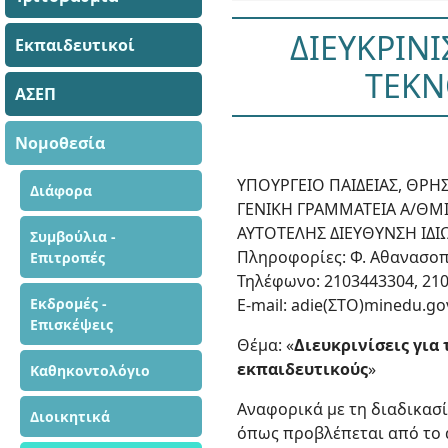
ΔΙΕΥΚΡΙΝ
Εκπαιδευτικοί
ΤΕΚΝ
ΑΣΕΠ
Νομοθεσία
ΥΠΟΥΡΓΕΙΟ ΠΑΙΔΕΙΑΣ, ΘΡ
Διάφορα
ΓΕΝΙΚΗ ΓΡΑΜΜΑΤΕΙΑ Α/ΘΜΙΑ
ΑΥΤΟΤΕΛΗΣ ΔΙΕΥΘΥΝΣΗ ΙΔΙ
Συμβούλια -
Πληροφορίες: Φ. Αθανασοπ
Επιτροπές
Τηλέφωνο: 2103443304, 21
Εκδρομές -
E-mail: adie(ΣΤΟ)minedu.go
Επισκέψεις
Θέμα: «
Διευκρινίσεις για
εκπαιδευτικούς
»
Καθηκοντολόγιο
Αναφορικά με τη διαδικασ
Διοικητικά
όπως προβλέπεται από το άρ