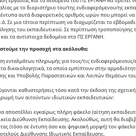
αση εργασίας και τα δεδομένα του ΠΣ ΕΡΓΑΝΗ θα πρέπει 
αλίας με το διοριστήριο του/της ενδιαφερόμενου/ης εκπα
 έντυπα αυτά διαφορετικός αριθμός ωρών που μπορεί να
ά. Σε μια τέτοια περίπτωση να διαχωρίζεται το εβδομαδ
όλησης του εκπαιδευτικού. Σε περίπτωση τροποποίησης τ
και τα αντίστοιχα δεδομένα στο ΠΣ ΕΡΓΑΝΗ.
στούμε την προσοχή στα ακόλουθα:
η ενταλμάτων πληρωμής για τους/τις ενδιαφερόμενους/ε
τα δικαιολογητικά, τα οποία εμπίπτουν στην αρμοδιότητ
σης και Υποβολής Παραστατικών και Λοιπών Θεμάτων του
γονται καθυστερήσεις τόσο κατά την έκδοση της σχετική
ηρωμή των αιτούντων ιδιωτικών εκπαιδευτικών:
 να αποστέλλει εγκαίρως πλήρη φάκελο (αίτηση εκπαιδευ
ικεία Διεύθυνση Εκπαίδευσης. Ακολούθως, αυτή θα διαβι
τας (τόσο σε έντυπη όσο και ψηφιακή μορφή) τον φάκελο
Αυτοτελούς Διεύθυνσης Ιδιωτικής Εκπαίδευσης.