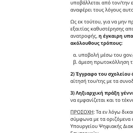
υποβάλλεται από τον/την 
αναφέρει τους λόγους αυτ
Ως εκ τούτου, για να μην
εξαιτίας καθυστέρησης απ
ανατροφής,
η έγκαιρη υπο
ακόλουθους τρόπους:
υποβολή μέσω του gov.
άμεση πρωτοκόλληση τη
2) Έγγραφο του σχολείου
αίτησή του/της με τα συνο
3) Ληξιαρχική πράξη γέν
να εμφανίζεται και το τέκν
ΠΡΟΣΟΧΗ
: Τα εν λόγω δικ
σύμφωνα με τα οριζόμενα σ
Υπουργείου Ψηφιακής Διακ