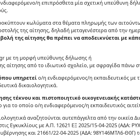
ενδιαφερόμενο/η επιπρόσθετα μία σχετική υπεύθυνη δήλ
ούς.
 προκύπτουν κωλύματα στα θέματα πληρωμής των αιτούντω
οστολής της αίτησης, δηλαδή μεταγενέστερα από την ημερ
βολή της αίτησης θα πρέπει να αποδεικνύεται με κάπ
gr με τη μορφή υπεύθυνης δήλωσης ή
ς αίτησης από το ιδιωτικό σχολείο, με σφραγίδα πάνω σ
 όπου υπηρετεί
ο/η ενδιαφερόμενος/η εκπαιδευτικός με τ
δευτικά δικαιολογητικά.
νησης τέκνου και πιστοποιητικό οικογενειακής κατάστ
ο για το οποίο ο/η ενδιαφερόμενος/η εκπαιδευτικός αιτείτ
αιολογητικά αναζητούνται αυτεπάγγελτα από την οικεία Δ
τις Εγκυκλίους με Α.Π. 12621 ΕΞ 2025/15-04-2025 (ΑΔΑ: Ρ
υβέρνησης και 21661/22-04-2025 (ΑΔΑ: 98Υ146ΜΤΛ6-Θ0Γ) 