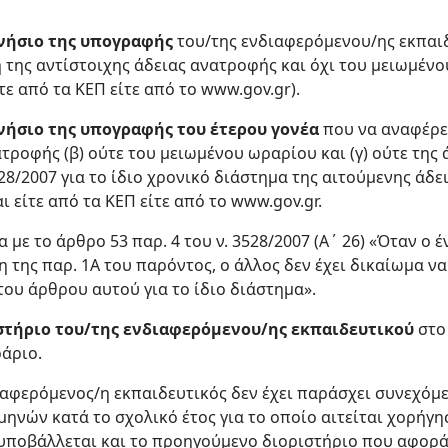
νήσιο της υπογραφής
του/της ενδιαφερόμενου/ης εκπαι
η της αντίστοιχης άδειας ανατροφής και όχι του μειωμένο
ε από τα ΚΕΠ είτε από το www.gov.gr).
νήσιο της υπογραφής του έτερου γονέα
που να αναφέρει 
ατροφής (β) ούτε του μειωμένου ωραρίου και (γ) ούτε της
528/2007 για το ίδιο χρονικό διάστημα της αιτούμενης άδ
 είτε από τα ΚΕΠ είτε από το www.gov.gr.
με το άρθρο 53 παρ. 4 του ν. 3528/2007 (Α΄ 26) «Όταν ο έ
η της παρ. 1Α του παρόντος, ο άλλος δεν έχει δικαίωμα ν
του άρθρου αυτού για το ίδιο διάστημα».
ιστήριο του/της ενδιαφερόμενου/ης εκπαιδευτικού
στο
άριο.
ιαφερόμενος/η εκπαιδευτικός δεν έχει παράσχει συνεχόμε
μηνών κατά το σχολικό έτος για το οποίο αιτείται χορήγ
υποβάλλεται και το προηγούμενο διοριστήριο που αφορά 