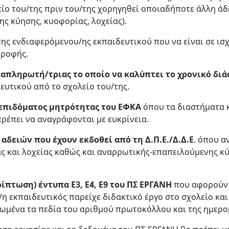
ίο του/της πριν του/της χορηγηθεί οποιαδήποτε άλλη άδ
ς κύησης, κυοφορίας, λοχείας).
ης ενδιαφερόμενου/ης εκπαιδευτικού που να είναι σε ισχ
τροφής.
αναπληρωτή/τριας το οποίο να καλύπτει το χρονικό δι
ευτικού από το σχολείο του/της.
 επιδόματος μητρότητας του ΕΦΚΑ
όπου τα διαστήματα κ
ρέπει να αναγράφονται με ευκρίνεια.
αδειών που έχουν εκδοθεί από τη Δ.Π.Ε./Δ.Δ.Ε
. όπου α
ας και λοχείας καθώς και αναρρωτικής-επαπειλούμενης κ
ρίπτωση) έντυπα Ε3, Ε4, Ε9 του ΠΣ ΕΡΓΑΝΗ
που αφορούν σ
η εκπαιδευτικός παρείχε διδακτικό έργο στο σχολείο και
ωμένα τα πεδία του αριθμού πρωτοκόλλου και της ημερο