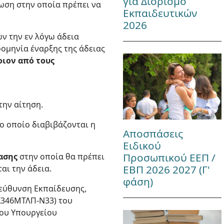
για Διορισμό
ωση στην οποία πρέπει να
Εκπαιδευτικών
2026
ν την εν λόγω άδεια
ομηνία έναρξης της άδειας
οιον από τους
την αίτηση.
ο οποίο διαβιβάζονται η
Αποσπάσεις
Ειδικού
Προσωπικού ΕΕΠ /
ασης
στην οποία θα πρέπει
ΕΒΠ 2026 2027 (Γ'
αι την άδεια.
φάση)
ιεύθυνση Εκπαίδευσης,
ΥΧ346ΜΤΛΠ-Ν33) του
του Υπουργείου