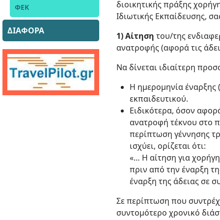
διοικητικής πράξης χορήγ
ΦΕΚ
Ιδιωτικής Εκπαίδευσης, σ
ΔΙΑΦΟΡΑ
1) Αίτηση
του/της ενδιαφε
ανατροφής (αφορά τις άδειε
Να δίνεται ιδιαίτερη προ
Η ημερομηνία έναρξης 
εκπαιδευτικού.
Ειδικότερα, όσον αφορ
ανατροφή τέκνου στο π
περίπτωση γέννησης τρί
ισχύει, ορίζεται ότι:
«… Η αίτηση για χορήγ
πριν από την έναρξη τη
έναρξη της άδειας σε σ
Σε περίπτωση που συντρέχο
συντομότερο χρονικό διάστη