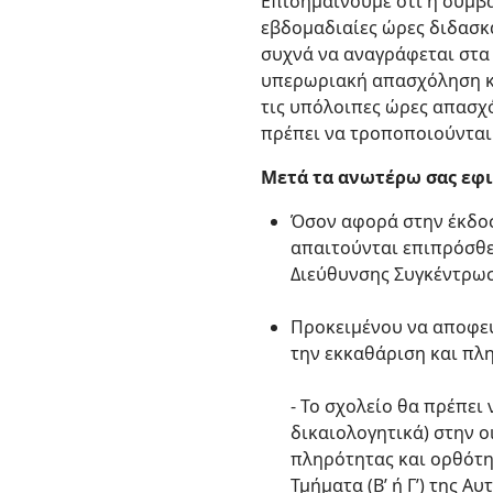
Επισημαίνουμε ότι η σύμβ
εβδομαδιαίες ώρες διδασκ
συχνά να αναγράφεται στα
υπερωριακή απασχόληση κ.
τις υπόλοιπες ώρες απασχ
πρέπει να τροποποιούνται 
Μετά τα ανωτέρω σας εφι
Όσον αφορά στην έκδοσ
απαιτούνται επιπρόσθε
Διεύθυνσης Συγκέντρω
Προκειμένου να αποφεύ
την εκκαθάριση και πλ
- Το σχολείο θα πρέπει
δικαιολογητικά) στην ο
πληρότητας και ορθότη
Τμήματα (Β’ ή Γ’) της 