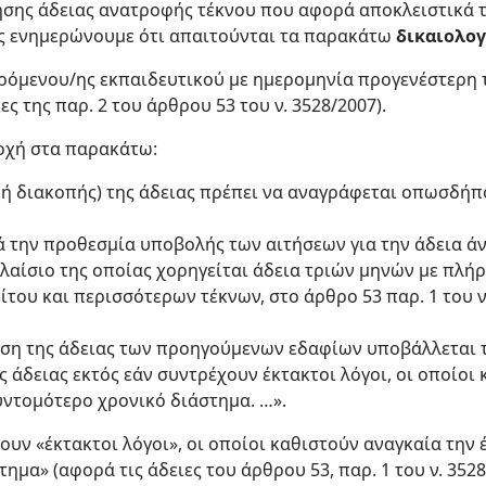
ησης άδειας ανατροφής τέκνου που αφορά αποκλειστικά 
ας ενημερώνουμε ότι απαιτούνται τα παρακάτω
δικαιολο
ρόμενου/ης εκπαιδευτικού με ημερομηνία προγενέστερη τ
ς της παρ. 2 του άρθρου 53 του ν. 3528/2007).
σοχή στα παρακάτω:
(ή διακοπής) της άδειας πρέπει να αναγράφεται οπωσδήπ
ά την προθεσμία υποβολής των αιτήσεων για την άδεια ά
λαίσιο της οποίας χορηγείται άδεια τριών μηνών με πλήρ
του και περισσότερων τέκνων, στο άρθρο 53 παρ. 1 του ν.
ηση της άδειας των προηγούμενων εδαφίων υποβάλλεται τ
ς άδειας εκτός εάν συντρέχουν έκτακτοι λόγοι, οι οποίοι
υντομότερο χρονικό διάστημα. …».
υν «έκτακτοι λόγοι», οι οποίοι καθιστούν αναγκαία την 
μα» (αφορά τις άδειες του άρθρου 53, παρ. 1 του ν. 3528