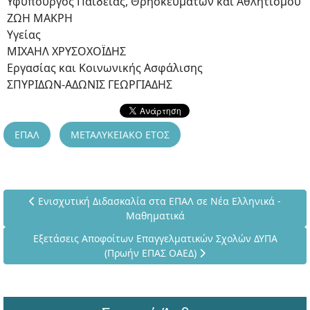
Υφυπουργός Παιδείας, Θρησκευμάτων και Αθλητισμού
ΖΩΗ ΜΑΚΡΗ
Υγείας
ΜΙΧΑΗΛ ΧΡΥΣΟΧΟΪΔΗΣ
Εργασίας και Κοινωνικής Ασφάλισης
ΣΠΥΡΙΔΩΝ-ΑΔΩΝΙΣ ΓΕΩΡΓΙΑΔΗΣ
ΕΠΑΛ
ΜΕΤΑΛΥΚΕΙΑΚΟ ΕΤΟΣ
Προηγούμενο άρθρο: Ενισχυτική Διδασκαλία στα ΕΠΑΛ σε Ν
Ενισχυτική Διδασκαλία στα ΕΠΑΛ σε Νέα Ελληνικά -
Μαθηματικά
Επόμενο άρθρο: Εξετάσεις Αποφοίτων Επαγγελματικών Σχ
Εξετάσεις Αποφοίτων Επαγγελματικών Σχολών ΔΥΠΑ
(Πρωήν ΕΠΑΣ ΟΑΕΔ)