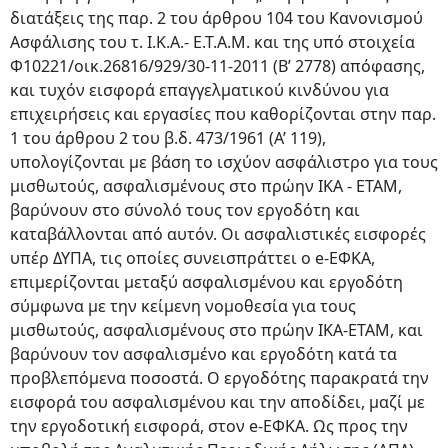
διατάξεις της παρ. 2 του άρθρου 104 του Κανονισμού
Ασφάλισης του τ. Ι.Κ.Α.- Ε.Τ.Α.Μ. και της υπό στοιχεία
Φ10221/οικ.26816/929/30-11-2011 (Β’ 2778) απόφασης,
και τυχόν εισφορά επαγγελματικού κινδύνου για
επιχειρήσεις και εργασίες που καθορίζονται στην παρ.
1 του άρθρου 2 του β.δ. 473/1961 (Α’ 119),
υπολογίζονται με βάση το ισχύον ασφάλιστρο για τους
μισθωτούς, ασφαλισμένους στο πρώην ΙΚΑ - ΕΤΑΜ,
βαρύνουν στο σύνολό τους τον εργοδότη και
καταβάλλονται από αυτόν. Οι ασφαλιστικές εισφορές
υπέρ ΔΥΠΑ, τις οποίες συνεισπράττει ο e-ΕΦΚΑ,
επιμερίζονται μεταξύ ασφαλισμένου και εργοδότη
σύμφωνα με την κείμενη νομοθεσία για τους
μισθωτούς, ασφαλισμένους στο πρώην ΙΚΑ-ΕΤΑΜ, και
βαρύνουν τον ασφαλισμένο και εργοδότη κατά τα
προβλεπόμενα ποσοστά. Ο εργοδότης παρακρατά την
εισφορά του ασφαλισμένου και την αποδίδει, μαζί με
την εργοδοτική εισφορά, στον e-ΕΦΚΑ. Ως προς την