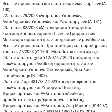
θέσεων προσωπικού και εποπτευόμενων φορέων» (Α’
130).
22. Το π.δ. 79/2023 «Διορισμός Υπουργών,
Αναπληρωτών Υπουργών και Υφυπουργών» (Α’ 131).
23. Το π.δ. 82/2023 «Μετονομασία Υπουργείου -
Σύσταση και μετονομασία Γενικών Γραμματειών -
Μεταφορά αρμοδιοτήτων, υπηρεσιακών μονάδων και
θέσεων προσωπικού - Τροποποίηση και συμπλήρωση
του π.δ. 77/2023 (Α’ 130) - Μεταβατικές διατάξεις».
24. Την υπό στοιχεία Υ12/07-07-2023 απόφαση του
Πρωθυπουργού «Ανάθεση αρμοδιοτήτων στον
Αναπληρωτή Υπουργό Οικονομικών, Νικόλαο
Παπαθανάση» (Β’ 4403).
25. Την υπ’ αρ. 4817/8-7-2023 κοινή απόφαση του
Πρωθυπουργού και Υπουργού Παιδείας,
Θρησκευμάτων και Αθλητισμού «Ανάθεση
αρμοδιοτήτων στην Υφυπουργό Παιδείας,
Θρησκευμάτων και Αθλητισμού, Ζωή Μακρή» (Β’ 4407).
26. Την υπό στοιχεία 40331/Δ1.13521/13-09-2019