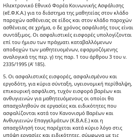
Ηλεκτρονικό Εθνικό Φορέα Κοινωνικής Ασφάλισης
(eΕ.Φ.Κ.Α.) για το διάστημα της μαθητείας στον κλάδο
παροχών ασθένειας σε είδος και στον κλάδο παροχών
ασθένειας σε χρήμα, ο δε χρόνος ασφάλισής τους είναι
συντάξιμος. Οι ασφαλιστικές εισφορές υπολογίζονται
επί του ήμισυ των πράγματι καταβαλλόμενων
αποδοχών των μαθητευομένων, εφαρμοζόμενης
αναλογικά της περ. γ) της παρ. 1 του άρθρου 3 του ν.
2335/1995 (Α’ 185).
5. Οι ασφαλιστικές εισφορές, ασφαλισμένου και
εργοδότη, για κύρια σύνταξη, υγειονομική περίθαλψη,
επικουρική ασφάλιση, τυχόν εισφορά βαρέων και
ανθυγιεινών για μαθητευόμενους οι οποίοι θα
απασχοληθούν σε εργασίες και ειδικότητες που
ασφαλίζονται κατά τον Κανονισμό Βαρέων και
Ανθυγιεινών Επαγγελμάτων (Κ.Β.Α.Ε.) και η
απασχόλησή τους παρέχεται κατά κύριο λόγο στις
υπόψη εργασίες και ειδικότητες, σύμφωνα με τις