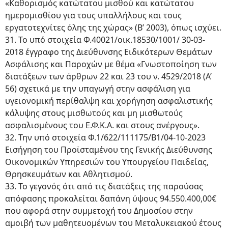
«Καθορισμός κατώτατου μισθού και κατώτατου
ημερομισθίου για τους υπαλλήλους και τους
εργατοτεχνίτες όλης της χώρας» (Β’ 2003), όπως ισχύει.
31. Το υπό στοιχεία Φ.40021/οικ.18530/1001/ 30-03-
2018 έγγραφο της Διεύθυνσης Ειδικότερων Θεμάτων
Ασφάλισης και Παροχών με θέμα «Γνωστοποίηση των
διατάξεων των άρθρων 22 και 23 του ν. 4529/2018 (Α’
56) σχετικά με την υπαγωγή στην ασφάλιση για
υγειονομική περίθαλψη και χορήγηση ασφαλιστικής
κάλυψης στους μισθωτούς και μη μισθωτούς
ασφαλισμένους του Ε.Φ.Κ.Α. και στους ανέργους».
32. Την υπό στοιχεία Φ.1/622/111175/Β1/04-10-2023
Εισήγηση του Προϊσταμένου της Γενικής Διεύθυνσης
Οικονομικών Υπηρεσιών του Υπουργείου Παιδείας,
Θρησκευμάτων και Αθλητισμού.
33. Το γεγονός ότι από τις διατάξεις της παρούσας
απόφασης προκαλείται δαπάνη ύψους 94.550.400,00€
που αφορά στην συμμετοχή του Δημοσίου στην
αμοιβή των μαθητευομένων του Μεταλυκειακού έτους