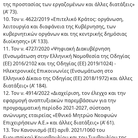
της προστασίας των εργαζομένων και άλλες διατάξεις»
(Α’ 73).
10. Τον ν. 4622/2019 «Επιτελικό Κράτος: οργάνωση,
λειτουργία και διαφάνεια της Κυβέρνησης, των
κυβερνητικών οργάνων και της κεντρικής δημόσιας
διοίκησης» (Α’ 133).
11. Τον ν. 4727/2020 «Ψηφιακή Διακυβέρνηση
(Ενσωμάτωση στην Ελληνική Νομοθεσία της Οδηγίας
(ΕΕ) 2016/2102 και της Οδηγίας (ΕΕ) 2019/1024) -
Ηλεκτρονικές Επικοινωνίες (Ενσωμάτωση στο
Ελληνικό Δίκαιο της Οδηγίας (ΕΕ) 2018/1972) και άλλες
διατάξεις» (Α’ 184).
12. Τον ν. 4914/2022 «Διαχείριση, τον έλεγχο και την
εφαρμογή αναπτυξιακών παρεμβάσεων για την
προγραμματική περίοδο 2021-2027, σύσταση
ανώνυμης εταιρείας «Εθνικό Μητρώο Νεοφυών
Επιχειρήσεων Α.Ε.» και άλλες διατάξεις» (Α’ 61).
13. Τον Κανονισμό (ΕΕ) αριθ. 2021/1060 του
Ευρωπαϊκού Κοινοβουλίου και του Συμβουλίου της