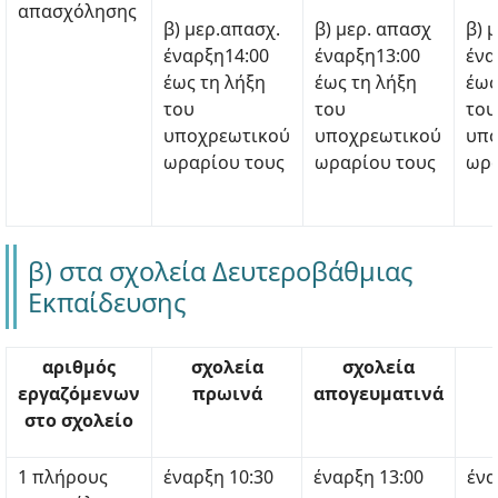
απασχόλησης
β) μερ.απασχ.
β) μερ. απασχ
β) 
έναρξη14:00
έναρξη13:00
ένα
έως τη λήξη
έως τη λήξη
έως
του
του
του
υποχρεωτικού
υποχρεωτικού
υπο
ωραρίου τους
ωραρίου τους
ωρα
β) στα σχολεία Δευτεροβάθμιας
Εκπαίδευσης
αριθμός
σχολεία
σχολεία
εργαζόμενων
πρωινά
απογευματινά
στο σχολείο
1 πλήρους
έναρξη 10:30
έναρξη 13:00
ένα