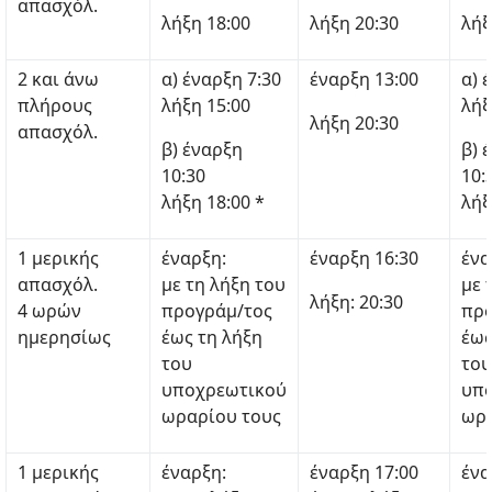
απασχόλ.
λήξη 18:00
λήξη 20:30
λήξ
2 και άνω
α) έναρξη 7:30
έναρξη 13:00
α) 
πλήρους
λήξη 15:00
λήξ
λήξη 20:30
απασχόλ.
β) έναρξη
β) 
10:30
10:
λήξη 18:00 *
λήξ
1 μερικής
έναρξη:
έναρξη 16:30
ένα
απασχόλ.
με τη λήξη του
με 
λήξη: 20:30
4 ωρών
προγράμ/τος
προ
ημερησίως
έως τη λήξη
έως
του
του
υποχρεωτικού
υπ
ωραρίου τους
ωρα
1 μερικής
έναρξη:
έναρξη 17:00
ένα