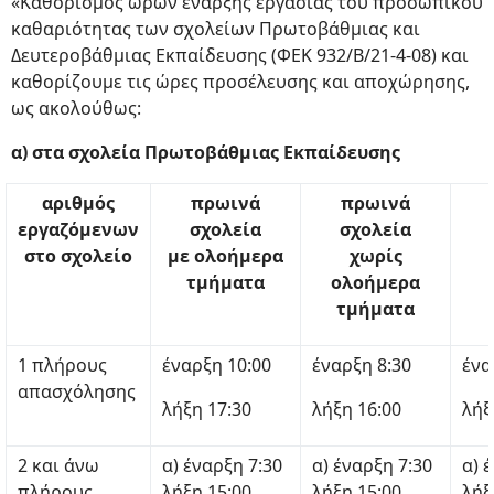
«Καθορισμός ωρών έναρξης εργασίας του προσωπικού
καθαριότητας των σχολείων Πρωτοβάθμιας και
Δευτεροβάθμιας Εκπαίδευσης (ΦΕΚ 932/Β/21-4-08) και
καθορίζουμε τις ώρες προσέλευσης και αποχώρησης,
ως ακολούθως:
α) στα σχολεία Πρωτοβάθμιας Εκπαίδευσης
αριθμός
πρωινά
πρωινά
εργαζόμενων
σχολεία
σχολεία
στο σχολείο
με ολοήμερα
χωρίς
τμήματα
ολοήμερα
τμήματα
1 πλήρους
έναρξη 10:00
έναρξη 8:30
ένα
απασχόλησης
λήξη 17:30
λήξη 16:00
λήξ
2 και άνω
α) έναρξη 7:30
α) έναρξη 7:30
α) 
πλήρους
λήξη 15:00
λήξη 15:00
λήξ