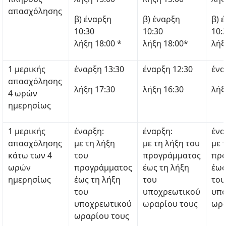
απασχόλησης
β) έναρξη
β) έναρξη
β) 
10:30
10:30
10:
λήξη 18:00 *
λήξη 18:00*
λήξ
1 μερικής
έναρξη 13:30
έναρξη 12:30
ένα
απασχόλησης
λήξη 17:30
λήξη 16:30
λήξ
4 ωρών
ημερησίως
1 μερικής
έναρξη:
έναρξη:
ένα
απασχόλησης
με τη λήξη
με τη λήξη του
με 
κάτω των 4
του
προγράμματος
προ
ωρών
προγράμματος
έως τη λήξη
έως
ημερησίως
έως τη λήξη
του
του
του
υποχρεωτικού
υπο
υποχρεωτικού
ωραρίου τους
ωρα
ωραρίου τους