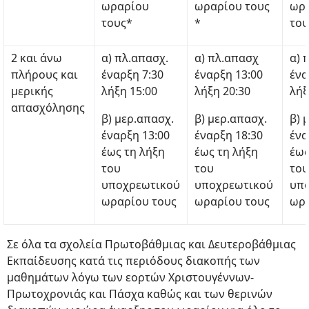
ωραρίου
ωραρίου τους
ωρ
τους*
*
του
2 και άνω
α) πλ.απασχ.
α) πλ.απασχ
α) 
πλήρους και
έναρξη 7:30
έναρξη 13:00
ένα
μερικής
λήξη 15:00
λήξη 20:30
λήξ
απασχόλησης
β) μερ.απασχ.
β) μερ.απασχ.
β) 
έναρξη 13:00
έναρξη 18:30
ένα
έως τη λήξη
έως τη λήξη
έως
του
του
του
υποχρεωτικού
υποχρεωτικού
υπ
ωραρίου τους
ωραρίου τους
ωρα
Σε όλα τα σχολεία Πρωτοβάθμιας και Δευτεροβάθμιας
Εκπαίδευσης κατά τις περιόδους διακοπής των
μαθημάτων λόγω των εορτών Χριστουγέννων-
Πρωτοχρονιάς και Πάσχα καθώς και των θερινών