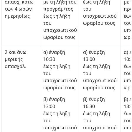
απασχ. κάτω
με τη λήξη του
έως τη λήξη
με 
των 4 ωρών
προγράμ/τος
του
προ
ημερησίως
έως τη λήξη
υποχρεωτικού
έως
του
ωραρίου τους
του
υποχρεωτικού
υπ
ωραρίου τους
ωρα
2 και άνω
α) έναρξη
α) έναρξη
α) 
μερικής
10:30
13:00
10:
απασχόλ.
έως τη λήξη
έως τη λήξη
έως
του
του
του
υποχρεωτικού
υποχρεωτικού
υπ
ωραρίου τους
ωραρίου τους
ωρα
β) έναρξη
β) έναρξη
β) 
13:00
16:30
13:
έως τη λήξη
έως τη λήξη
έως
του
του
του
υποχρεωτικού
υποχρεωτικού
υπ