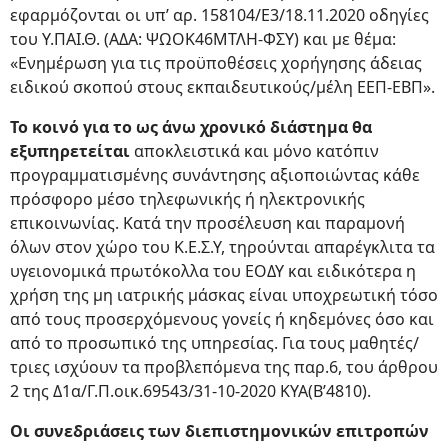
εφαρμόζονται οι υπ’ αρ. 158104/Ε3/18.11.2020 οδηγίες
του Υ.ΠΑΙ.Θ. (ΑΔΑ: ΨΩΟΚ46ΜΤΛΗ-ΦΣΥ) και με θέμα:
«Ενημέρωση για τις προϋποθέσεις χορήγησης άδειας
ειδικού σκοπού στους εκπαιδευτικούς/μέλη ΕΕΠ-ΕΒΠ».
Το κοινό για το ως άνω χρονικό διάστημα θα
εξυπηρετείται
αποκλειστικά και μόνο κατόπιν
προγραμματισμένης συνάντησης αξιοποιώντας κάθε
πρόσφορο μέσο τηλεφωνικής ή ηλεκτρονικής
επικοινωνίας. Κατά την προσέλευση και παραμονή
όλων στον χώρο του Κ.Ε.Σ.Υ, τηρούνται απαρέγκλιτα τα
υγειονομικά πρωτόκολλα του ΕΟΔΥ και ειδικότερα η
χρήση της μη ιατρικής μάσκας είναι υποχρεωτική τόσο
από τους προσερχόμενους γονείς ή κηδεμόνες όσο και
από το προσωπικό της υπηρεσίας. Για τους μαθητές/
τριες ισχύουν τα προβλεπόμενα της παρ.6, του άρθρου
2 της Δ1α/Γ.Π.οικ.69543/31-10-2020 ΚΥΑ(Β’4810).
Οι συνεδριάσεις των διεπιστημονικών επιτροπών