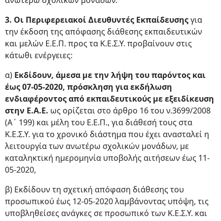
ανωτέρω σχολικών μονάδων.
3. Οι Περιφερειακοί Διευθυντές Εκπαίδευσης
για
την έκδοση της απόφασης διάθεσης εκπαιδευτικών
και μελών Ε.Ε.Π. προς τα Κ.Ε.Σ.Υ. προβαίνουν στις
κάτωθι ενέργειες:
α)
Εκδίδουν, άμεσα με την λήψη του παρόντος και
έως 07-05-2020, πρόσκληση για εκδήλωση
ενδιαφέροντος από εκπαιδευτικούς με εξειδίκευση
στην Ε.Α.Ε.
ως ορίζεται στο άρθρο 16 του ν.3699/2008
(Α΄ 199) και μέλη του Ε.Ε.Π., για διάθεσή τους στα
Κ.Ε.Σ.Υ. για το χρονικό διάστημα που έχει ανασταλεί η
λειτουργία των ανωτέρω σχολικών μονάδων, με
καταληκτική ημερομηνία υποβολής αιτήσεων έως 11-
05-2020,
β) Εκδίδουν τη σχετική απόφαση διάθεσης του
προσωπικού έως 12-05-2020 λαμβάνοντας υπόψη, τις
υποβληθείσες ανάγκες σε προσωπικό των Κ.Ε.Σ.Υ. και