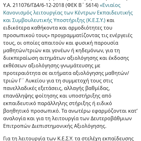
Υ.Α. 211076/ΓΔ4/6-12-2018 (ΦΕΚ Β΄ 5614)
«Ενιαίος
Κανονισμός λειτουργίας των Κέντρων Εκπαιδευτικής
και Συμβουλευτικής Υποστήριξης (Κ.Ε.Σ.Υ.)
και
ειδικότερα καθήκοντα και αρμοδιότητες του
προσωπικού τους» προγραμματίζοντας τις ενέργειές
τους, οι οποίες απαιτούν και φυσική παρουσία
μαθητών/τριών και γονέων ή κηδεμόνων, για τη
διεκπεραίωση αιτημάτων αξιολόγησης και έκδοσης
εκθέσεων αξιολόγησης-γνωμάτευσης με
προτεραιότητα σε αιτήματα αξιολόγησης μαθητών/
τριών Γ΄ Λυκείου για τη συμμετοχή τους στις
πανελλαδικές εξετάσεις, αλλαγής βαθμίδας,
επανάληψης φοίτησης και υποστήριξης από
εκπαιδευτικό παράλληλης στήριξης ή ειδικό
βοηθητικό προσωπικό. Τα ανωτέρω εφαρμόζονται κατ’
αναλογία και για τη λειτουργία των Δευτεροβάθμιων
Επιτροπών Διεπιστημονικής Αξιολόγησης.
Για τη λειτουργία των Κ.Ε.Σ.Υ. τα στελέχη εκπαίδευσης