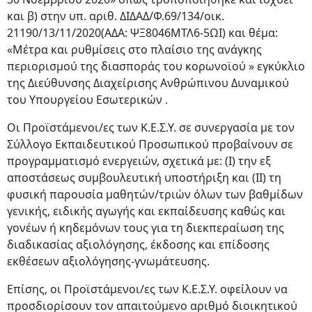
και β) στην υπ. αριθ. ΔΙΔΑΔ/Φ.69/134/οικ.
21190/13/11/2020(ΑΔΑ: ΨΞ8046ΜΤΛ6-5ΩΙ) και θέμα:
«Μέτρα και ρυθμίσεις στο πλαίσιο της ανάγκης
περιορισμού της διασποράς του κορωνοϊού » εγκύκλιο
της Διεύθυνσης Διαχείρισης Ανθρώπινου Δυναμικού
του Υπουργείου Εσωτερικών .
Οι Προϊστάμενοι/ες των Κ.Ε.Σ.Υ. σε συνεργασία με τον
Σύλλογο Εκπαιδευτικού Προσωπικού προβαίνουν σε
προγραμματισμό ενεργειών, σχετικά με: (Ι) την εξ
αποστάσεως συμβουλευτική υποστήριξη και (ΙΙ) τη
φυσική παρουσία μαθητών/τριών όλων των βαθμίδων
γενικής, ειδικής αγωγής και εκπαίδευσης καθώς και
γονέων ή κηδεμόνων τους για τη διεκπεραίωση της
διαδικασίας αξιολόγησης, έκδοσης και επίδοσης
εκθέσεων αξιολόγησης-γνωμάτευσης.
Επίσης, οι Προϊστάμενοι/ες των Κ.Ε.Σ.Υ. οφείλουν να
προσδιορίσουν τον απαιτούμενο αριθμό διοικητικού