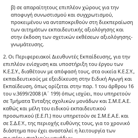
β) σε απαραίτητους επιπλέον χώρους για την
αποφυγή συνωστισμού και συγχρωτισμού,
προκειμένου να ανταποκριθούν στη διεκπεραίωση
των αιτημάτων εκπαιδευτικής αξιολόγησης και
στην έκδοση των σχετικών εκθέσεων αξιολόγησης-
γνωμάτευσης.
2. Οι Περιφερειακοί Διευθυντές Εκπαίδευσης, για την
επιπλέον ενίσχυση και υποστήριξη του έργου των
Κ.Ε.Σ.Υ., διαθέτουν με απόφασή τους, στα οικεία Κ.Ε.Σ.Υ.,
εκπαιδευτικούς με εξειδίκευση στην Ειδική Αγωγή και
Εκπαίδευση, όπως ορίζεται στην παρ. 1 του άρθρου 16
του ν.3699/2008 (Α΄ 199) όπως ισχύει, που υπηρετούν
σε Τμήματα Ένταξης σχολικών μονάδων και Σ.Μ.Ε.Α.Ε.
καθώς και μέλη του ειδικού εκπαιδευτικού
προσωπικού (Ε.Ε.Π.) που υπηρετούν σε Σ.Μ.Ε.Α.Ε. και
σε Σ.Δ.Ε.Υ., της περιοχής ευθύνης τους, για το χρονικό
διάστημα που έχει ανασταλεί η λειτουργία των