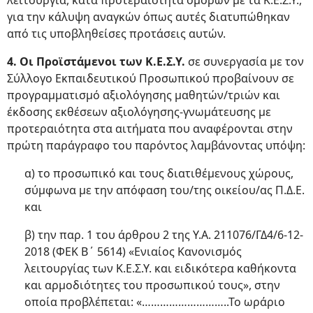
λειτουργία, κατά προτεραιότητα όμορων με τα Κ.Ε.Σ.Υ.,
για την κάλυψη αναγκών όπως αυτές διατυπώθηκαν
από τις υποβληθείσες προτάσεις αυτών.
4. Οι Προϊστάμενοι των Κ.Ε.Σ.Υ.
σε συνεργασία με τον
Σύλλογο Εκπαιδευτικού Προσωπικού προβαίνουν σε
προγραμματισμό αξιολόγησης μαθητών/τριών και
έκδοσης εκθέσεων αξιολόγησης-γνωμάτευσης με
προτεραιότητα στα αιτήματα που αναφέρονται στην
πρώτη παράγραφο του παρόντος λαμβάνοντας υπόψη:
α) το προσωπικό και τους διατιθέμενους χώρους,
σύμφωνα με την απόφαση του/της οικείου/ας Π.Δ.Ε.
και
β) την παρ. 1 του άρθρου 2 της Υ.Α. 211076/ΓΔ4/6-12-
2018 (ΦΕΚ Β΄ 5614) «Ενιαίος Κανονισμός
λειτουργίας των Κ.Ε.Σ.Υ. και ειδικότερα καθήκοντα
και αρμοδιότητες του προσωπικού τους», στην
οποία προβλέπεται: «………………………..Το ωράριο