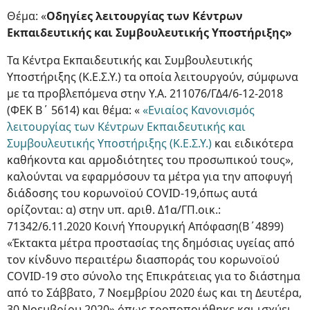
Θέμα: «
Οδηγίες λειτουργίας των Κέντρων
Εκπαιδευτικής και Συμβουλευτικής Υποστήριξης»
Τα Κέντρα Εκπαιδευτικής και Συμβουλευτικής
Υποστήριξης (Κ.Ε.Σ.Υ.) τα οποία λειτουργούν, σύμφωνα
με τα προβλεπόμενα στην Υ.Α. 211076/ΓΔ4/6-12-2018
(ΦΕΚ Β΄ 5614) και θέμα: «
«Ενιαίος Κανονισμός
λειτουργίας των Κέντρων Εκπαιδευτικής και
Συμβουλευτικής Υποστήριξης (Κ.Ε.Σ.Υ.)
και ειδικότερα
καθήκοντα και αρμοδιότητες του προσωπικού τους»,
καλούνται να εφαρμόσουν τα μέτρα για την αποφυγή
διάδοσης του κορωνοϊού COVID-19,όπως αυτά
ορίζονται: α) στην υπ. αριθ. Δ1α/ΓΠ.οικ.:
71342/6.11.2020 Κοινή Υπουργική Απόφαση(Β΄4899)
«Έκτακτα μέτρα προστασίας της δημόσιας υγείας από
τον κίνδυνο περαιτέρω διασποράς του κορωνοϊού
COVID-19 στο σύνολο της Επικράτειας για το διάστημα
από το Σάββατο, 7 Νοεμβρίου 2020 έως και τη Δευτέρα,
30 Νοεμβρίου 2020» όπως τροποποιήθηκε και ισχύει