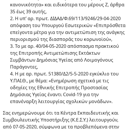
κανονικότητα» και ειδικότερα του μέρους Ζ, άρθρα
35 έως 39 αυτής,
2. Η υπ’ αρ. πρωτ. ΔΙΔΑΔ/Φ.69/113/9246/29-04-2020
απόφαση του Υπουργού Εσωτερικών «Επιπρόσθετα
επείγοντα μέτρα για την αντιμετώπιση της ανάγκης
περιορισμού της διασποράς του κορωνοϊού»,
3. Το με αρ. 40/04-05-2020 απόσπασμα πρακτικού
της Επιτροπής Αντιμετώπισης Εκτάκτων
Συμβάντων Δημόσιας Υγείας από Λοιμογόνους
Παράγοντες,
4. Η με αρ. πρωτ. 51380/Δ2/5-5-2020 εγκύκλιο του
Υ.ΠΑΙ.Θ., με θέμα: «Ενημέρωση σχετικά με τις
οδηγίες της Εθνικής Επιτροπής Προστασίας
Δημόσιας Υγείας έναντι Covid-19 για την
επανέναρξη λειτουργίας σχολικών μονάδων».
Σας ενημερώνουμε ότι τα Κέντρα Εκπαιδευτικής και
Συμβουλευτικής Υποστήριξης (Κ.Ε.Σ.Υ.) λειτουργούν,
από 07-05-2020, σύμφωνα με τα προβλεπόμενα στην