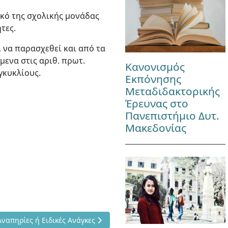
ικό της σχολικής μονάδας
τες.
 να παρασχεθεί και από τα
μενα στις αριθ. πρωτ.
Κανονισμός
γκυκλίους.
Εκπόνησης
Μεταδιδακτορικής
Έρευνας στο
Πανεπιστήμιο Δυτ.
Μακεδονίας
η Μαθητών με Αναπηρίες ή Ειδικές Ανάγκες
απηρίες ή Ειδικές Ανάγκες