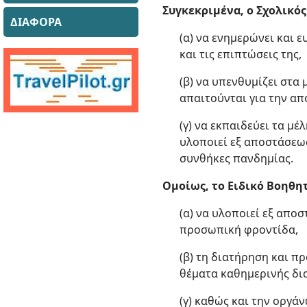
Συγκεκριμένα, ο Σχολικό
ΔΙΑΦΟΡΑ
(α) να ενημερώνει και 
και τις επιπτώσεις της,
(β) να υπενθυμίζει στα
απαιτούνται για την α
(γ) να εκπαιδεύει τα μ
υλοποιεί εξ αποστάσεω
συνθήκες πανδημίας.
Ομοίως, το Ειδικό Βοηθη
(α) να υλοποιεί εξ απο
προσωπική φροντίδα,
(β) τη διατήρηση και 
θέματα καθημερινής δι
(γ) καθώς και την οργά