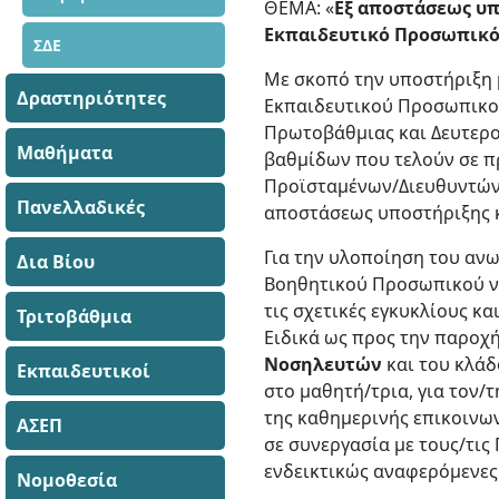
ΘΕΜΑ: «
Εξ αποστάσεως υπ
Εκπαιδευτικό Προσωπικό (
ΣΔΕ
Με σκοπό την υποστήριξη 
Δραστηριότητες
Εκπαιδευτικού Προσωπικού
Πρωτοβάθμιας και Δευτεροβ
Μαθήματα
βαθμίδων που τελούν σε π
Προϊσταμένων/Διευθυντών/
Πανελλαδικές
αποστάσεως υποστήριξης κ
Για την υλοποίηση του αν
Δια Βίου
Βοηθητικού Προσωπικού ν
τις σχετικές εγκυκλίους κα
Τριτοβάθμια
Ειδικά ως προς την παροχ
Νοσηλευτών
και του κλά
Εκπαιδευτικοί
στο μαθητή/τρια, για τον/
της καθημερινής επικοινω
ΑΣΕΠ
σε συνεργασία με τους/τις
ενδεικτικώς αναφερόμενες 
Νομοθεσία