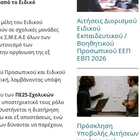
από το Ειδικό
Αιτήσεις Διορισμού
 μέλη του Ειδικού
Ειδικού
ύν σε σχολικές μονάδες
Εκπαιδευτικού /
ε Σ.Μ.Ε.Α.Ε όλων των
Βοηθητικού
υντονισμό των
Προσωπικού ΕΕΠ
την οργάνωση της εξ
ΕΒΠ 2026
ού Προσωπικού και Ειδικού
ική, λαμβάνοντας υπόψη
ου των
ΠΕ25-Σχολικών
 υποστηρικτικό τους ρόλο
 συστήνεται η διατήρηση
ω και εξ αποστάσεως, ενώ
δων δύνανται να παρέχουν,
Πρόσκληση
Υποβολής Αιτήσεων