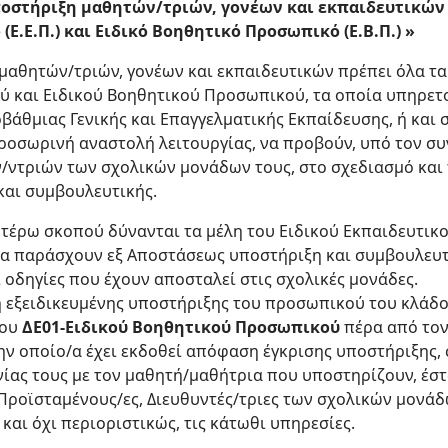
οστήριξη μαθητών/τριών, γονέων και εκπαιδευτικών 
Ε.Ε.Π.) και Ειδικό Βοηθητικό Προσωπικό (Ε.Β.Π.) »
μαθητών/τριών, γονέων και εκπαιδευτικών πρέπει όλα τα
 και Ειδικού Βοηθητικού Προσωπικού, τα οποία υπηρετο
άθμιας Γενικής και Επαγγελματικής Εκπαίδευσης, ή και σ
ροσωρινή αναστολή λειτουργίας, να προβούν, υπό τον σ
ντριών των σχολικών μονάδων τους, στο σχεδιασμό και 
αι συμβουλευτικής.
ωτέρω σκοπού δύνανται τα μέλη του Ειδικού Εκπαιδευτικ
α παράσχουν εξ Αποστάσεως υποστήριξη και συμβουλευτ
ι οδηγίες που έχουν αποσταλεί στις σχολικές μονάδες.
ή εξειδικευμένης υποστήριξης του προσωπικού του κλάδ
δου
ΔΕ01-Ειδικού Βοηθητικού Προσωπικού
πέρα από τον
την οποίο/α έχει εκδοθεί απόφαση έγκρισης υποστήριξης,
νίας τους με τον μαθητή/μαθήτρια που υποστηρίζουν, έστ
 Προϊσταμένους/ες, Διευθυντές/τριες των σχολικών μονά
και όχι περιοριστικώς, τις κάτωθι υπηρεσίες.