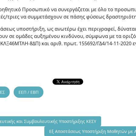
 Βοηθητικό Προσωπικό να συνεργάζεται με όλο το προσωπ
ές/τριες να συμμετάσχουν σε πάσης φύσεως δραστηριότη
τάσεως υποστήριξη, ως ανωτέρω έχει περιγραφεί, δύναται
ήκουν σε ομάδες αυξημένου κινδύνου, σύμφωνα με τα οριζό
 9ΚΛΞ46ΜΤΛΗ-8ΔΠ) και αριθ. πρωτ. 155692/ΓΔ4/14-11-2020 ε
ΕΣ
ΕΕΠ / ΕΒΠ
γία Κέντρων Εκπαιδευτικής και Συμβουλευτικής Υποστήριξης ΚΕΣΥ
ευτικής και Συμβουλευτικής Υποστήριξης ΚΕΣΥ
Επόμενο άρθρο: Εξ Αποστάσεως Υποστήριξ
Εξ Αποστάσεως Υποστήριξη Μαθητών με Αν