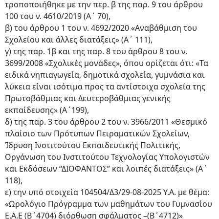
τροποποιήθηκε με την περ. β της παρ. 9 του άρθρου
100 του ν. 4610/2019 (Α΄ 70),
β) του άρθρου 1 του ν. 4692/2020 «Αναβάθμιση του
Σχολείου και άλλες διατάξεις» (Α΄ 111),
γ) της παρ. 1β και της παρ. 8 του άρθρου 8 του ν.
3699/2008 «Σχολικές μονάδες», όπου ορίζεται ότι: «Τα
ειδικά νηπιαγωγεία, δημοτικά σχολεία, γυμνάσια και
λύκεια είναι ισότιμα προς τα αντίστοιχα σχολεία της
Πρωτοβάθμιας και Δευτεροβάθμιας γενικής
εκπαίδευσης» (Α΄199),
δ) της παρ. 3 του άρθρου 2 του ν. 3966/2011 «Θεσμικό
πλαίσιο των Πρότυπων Πειραματικών Σχολείων,
Ίδρυση Ινστιτούτου Εκπαιδευτικής Πολιτικής,
Οργάνωση του Ινστιτούτου Τεχνολογίας Υπολογιστών
και Εκδόσεων “ΔΙΟΦΑΝΤΟΣ” και λοιπές διατάξεις» (Α΄
118),
ε) την υπό στοιχεία 104504/Δ3/29-08-2025 Υ.Α. με θέμα:
«Ωρολόγιο Πρόγραμμα των μαθημάτων του Γυμνασίου
Ε.Α.Ε (Β΄4704) διόρθωση σφάλματος –(Β΄4712)»