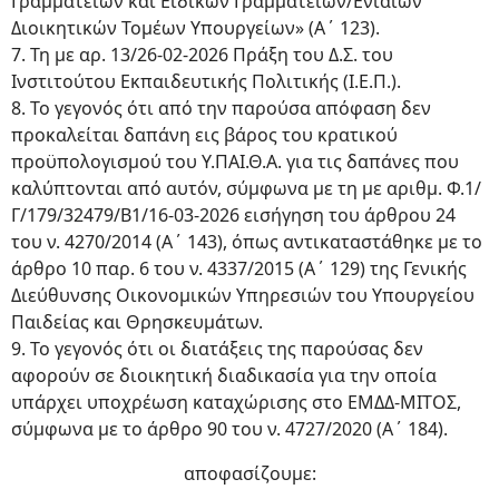
Γραμματειών και Ειδικών Γραμματειών/Ενιαίων
Διοικητικών Τομέων Υπουργείων» (Α΄ 123).
7. Τη με αρ. 13/26-02-2026 Πράξη του Δ.Σ. του
Ινστιτούτου Εκπαιδευτικής Πολιτικής (Ι.Ε.Π.).
8. Το γεγονός ότι από την παρούσα απόφαση δεν
προκαλείται δαπάνη εις βάρος του κρατικού
προϋπολογισμού του Υ.ΠΑΙ.Θ.Α. για τις δαπάνες που
καλύπτονται από αυτόν, σύμφωνα με τη με αριθμ. Φ.1/
Γ/179/32479/Β1/16-03-2026 εισήγηση του άρθρου 24
του ν. 4270/2014 (Α΄ 143), όπως αντικαταστάθηκε με το
άρθρο 10 παρ. 6 του ν. 4337/2015 (Α΄ 129) της Γενικής
Διεύθυνσης Οικονομικών Υπηρεσιών του Υπουργείου
Παιδείας και Θρησκευμάτων.
9. Το γεγονός ότι οι διατάξεις της παρούσας δεν
αφορούν σε διοικητική διαδικασία για την οποία
υπάρχει υποχρέωση καταχώρισης στο ΕΜΔΔ-ΜΙΤΟΣ,
σύμφωνα με το άρθρο 90 του ν. 4727/2020 (Α΄ 184).
αποφασίζουμε: