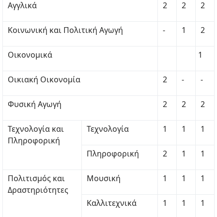
Αγγλικά
2
2
2
Κοινωνική και Πολιτική Αγωγή
-
1
2
Οικονομικά
1
Οικιακή Οικονομία
2
-
-
Φυσική Αγωγή
2
2
2
Τεχνολογία και
Τεχνολογία
1
1
1
Πληροφορική
Πληροφορική
2
1
1
Πολιτισμός και
Μουσική
1
1
1
Δραστηριότητες
Καλλιτεχνικά
1
1
1