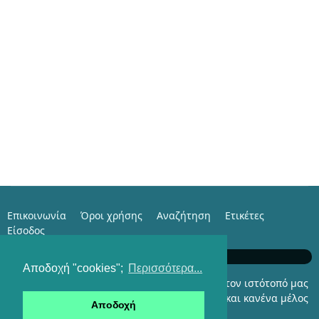
Επικοινωνία
Όροι χρήσης
Αναζήτηση
Ετικέτες
Είσοδος
e-Family with Istorama.com
Αποδοχή "cookies";
Περισσότερα...
Αυτήν τη στιγμή επισκέπτονται τον ιστότοπό μας
174 επισκέπτες και κανένα μέλος
Αποδοχή