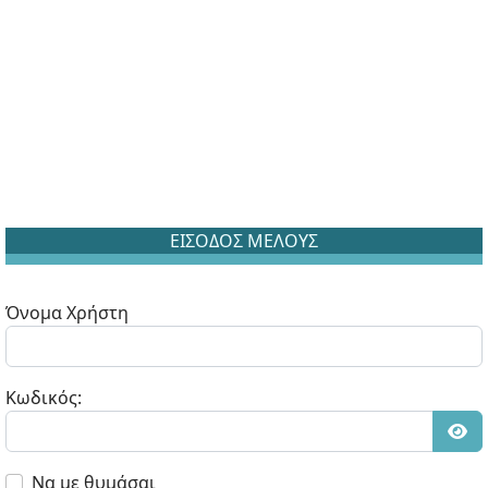
ΕΙΣΟΔΟΣ ΜΕΛΟΥΣ
Όνομα Χρήστη
Κωδικός:
Εμφ
Να με θυμάσαι