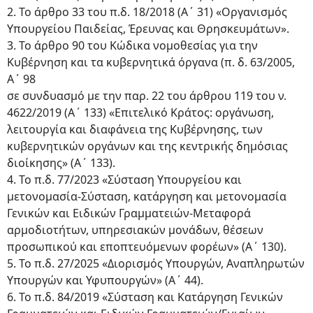
2. Το άρθρο 33 του π.δ. 18/2018 (Α΄ 31) «Οργανισμός
Υπουργείου Παιδείας, Έρευνας και Θρησκευμάτων».
3. Το άρθρο 90 του Κώδικα νομοθεσίας για την
Κυβέρνηση και τα κυβερνητικά όργανα (π. δ. 63/2005,
Α΄ 98
σε συνδυασμό με την παρ. 22 του άρθρου 119 του ν.
4622/2019 (Α΄ 133) «Επιτελικό Κράτος: οργάνωση,
λειτουργία και διαφάνεια της Κυβέρνησης, των
κυβερνητικών οργάνων και της κεντρικής δημόσιας
διοίκησης» (Α΄ 133).
4. Το π.δ. 77/2023 «Σύσταση Υπουργείου και
μετονομασία-Σύσταση, κατάργηση και μετονομασία
Γενικών και Ειδικών Γραμματειών-Μεταφορά
αρμοδιοτήτων, υπηρεσιακών μονάδων, θέσεων
προσωπικού και εποπτευόμενων φορέων» (Α΄ 130).
5. To π.δ. 27/2025 «Διορισμός Υπουργών, Αναπληρωτών
Υπουργών και Υφυπουργών» (Α΄ 44).
6. Το π.δ. 84/2019 «Σύσταση και Κατάργηση Γενικών