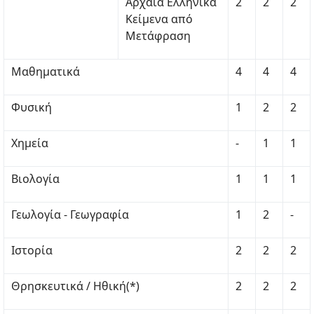
Αρχαία Ελληνικά
2
2
2
Κείμενα από
Μετάφραση
Μαθηματικά
4
4
4
Φυσική
1
2
2
Χημεία
-
1
1
Βιολογία
1
1
1
Γεωλογία - Γεωγραφία
1
2
-
Ιστορία
2
2
2
Θρησκευτικά / Ηθική(*)
2
2
2