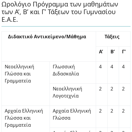
Ωρολόγιο Πρόγραμμα των μαθημάτων
των Α’, Β’ και Γ’ Τάξεων του Γυμνασίου
Ε.Α.Ε.
Διδακτικό Αντικείμενο/Μάθημα
Τάξεις
Α’
Β’
Γ’
Νεοελληνική
Γλωσσική
4
4
4
Γλώσσα και
Διδασκαλία
Γραμματεία
Νεοελληνική
2
2
2
Λογοτεχνία
Αρχαία Ελληνική
Αρχαία Ελληνική
2
2
2
Γλώσσα και
Γλώσσα
Γραμματεία