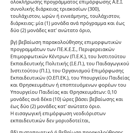
ολοκλήρωσης προγράμματος επιμόρφωσης Α.Ε.Ι.
συνολικής διάρκειας τριακοσίων (300),
τουλάχιστον, ωρών ή εννεάμηνης, τουλάχιστον,
διάρκειας: μία (1) μονάδα ανά πρόγραμμα και έως
δύο (2) μονάδες κατ’ ανώτατο όριο,
βγ) βεβαίωση παρακολούθησης επιμορφωτικών
προγραμμάτων των ΠΕ.Κ.Ε.Σ., Περιφερειακών
Επιμορφωτικών Κέντρων (Π.Ε.Κ.), του Ινστιτούτου
Εκπαιδευτικής Πολιτικής (Ι.Ε.Π.), του Παιδαγωγικού
Ινστιτούτου (Π.Ι.), του Οργανισμού Επιμόρφωσης
Εκπαιδευτικών (Ο.ΕΠ.ΕΚ.), του Υπουργείου Παιδείας
και Θρησκευμάτων ή εποπτευόμενων φορέων του
Υπουργείου Παιδείας και Θρησκευμάτων: 0,10
μονάδες ανά δέκα (10) ώρες βάσει βεβαίωσης και
έως δύο (2) μονάδες κατ’ ανώτατο όριο.
Η εισαγωγική επιμόρφωση νεοδιόριστων
εκπαιδευτικών δεν μοριοδοτείται,
βδ) πιστοποιητικό ή βεβαίωση παρακολούθησης