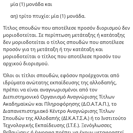
μία (1) μονάδα και
αη) τρίτο πτυχίο: μία (1) μονάδα.
Τίτλος σπουδών που αποτέλεσε προσόν διορισμού δεν
μοριοδοτείται. Σε περίπτωση μετάταξης ή κατάταξης
δεν μοριοδοτείται ο τίτλος σπουδών που αποτέλεσε
προσόν για τη μετάταξη ή την κατάταξη και
μοριοδοτείται ο τίτλος που αποτέλεσε προσόν του
αρχικού διορισμού.
Όλοι οι τίτλοι σπουδών, εφόσον προέρχονται από
ιδρύματα ανώτατης εκπαίδευσης της αλλοδαπής,
πρέπει να είναι αναγνωρισμένοι από τον
Διεπιστημονικό Οργανισμό Αναγνώρισης Τίτλων
Ακαδημαϊκών και Πληροφόρησης (Δ.Ο.Α.Τ.Α.Π.), το
Διαπανεπιστημιακό Κέντρο Αναγνώρισης Τίτλων
Σπουδών της Αλλοδαπής (ΔΙ.Κ.Α.Τ.Σ.Α.) ή το Ινστιτούτο
Τεχνολογικής Εκπαίδευσης (Ι.Τ.Ε.). Ξενόγλωσσες
βεβαιώσεις ή έγγραφα πρέπει να έχουν μεταφραστεί