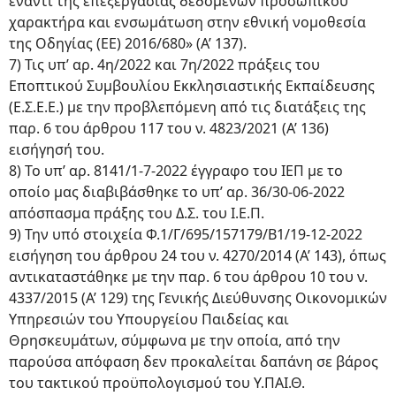
έναντι της επεξεργασίας δεδομένων προσωπικού
χαρακτήρα και ενσωμάτωση στην εθνική νομοθεσία
της Οδηγίας (ΕΕ) 2016/680» (Α’ 137).
7) Τις υπ’ αρ. 4η/2022 και 7η/2022 πράξεις του
Εποπτικού Συμβουλίου Εκκλησιαστικής Εκπαίδευσης
(Ε.Σ.Ε.Ε.) με την προβλεπόμενη από τις διατάξεις της
παρ. 6 του άρθρου 117 του ν. 4823/2021 (Α’ 136)
εισήγησή του.
8) Το υπ’ αρ. 8141/1-7-2022 έγγραφο του ΙΕΠ με το
οποίο μας διαβιβάσθηκε το υπ’ αρ. 36/30-06-2022
απόσπασμα πράξης του Δ.Σ. του Ι.Ε.Π.
9) Την υπό στοιχεία Φ.1/Γ/695/157179/B1/19-12-2022
εισήγηση του άρθρου 24 του ν. 4270/2014 (Α’ 143), όπως
αντικαταστάθηκε με την παρ. 6 του άρθρου 10 του ν.
4337/2015 (Α’ 129) της Γενικής Διεύθυνσης Οικονομικών
Υπηρεσιών του Υπουργείου Παιδείας και
Θρησκευμάτων, σύμφωνα με την οποία, από την
παρούσα απόφαση δεν προκαλείται δαπάνη σε βάρος
του τακτικού προϋπολογισμού του Υ.ΠΑΙ.Θ.