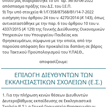
οποίο μας διαβιβάστηκε το υπ΄αρ. 36/30-06-2022
απόσπασμα πράξης του Δ.Σ. του Ι.Ε.Π.
9) Την υπό στοιχεία Φ.1/Γ/358/87568/B1/14-7-2022
εισήγηση του άρθρου 24 του ν. 4270/2014 (Α’ 143), όπως
αντικαταστάθηκε με την παρ. 6 του άρθρου 10 του ν.
4337/2015 (Α’ 129) της Γενικής Διεύθυνσης Οικονομικών
Υπηρεσιών του Υπουργείου Παιδείας και
Θρησκευμάτων, σύμφωνα με την οποία, από την
παρούσα απόφαση δεν προκαλείται δαπάνη σε βάρος
του Τακτικού Προϋπολογισμού του Υ.ΠΑΙ.Θ.,
αποφασίζουμε:
ΕΠΙΛΟΓΗ ΔΙΕΥΘΥΝΤΩΝ ΤΩΝ
ΕΚΚΛΗΣΙΑΣΤΙΚΩΝ ΣΧΟΛΕΙΩΝ (Ε.Σ.)
1. Για την πλήρωση κενών θέσεων Διευθυντών
Δευτεροβάθμιας εκπαίδευσης σε Εκκλησιαστικά
Σχολεία (Ε.Σ.), η Γενική Γραμματεία Θρησκευμάτων