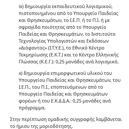
ix) δημιουργία εκπαιδευτικού λογισμικού,
πιστοποιημένου από το Υπουργείο Παιδείας
και Θρησκευμάτων, το Ι.Ε.Π. ή το Π.Ι. ή με
σφραγίδα ποιότητας από το Υπουργείο
Παιδείας και Θρησκευμάτων, το Ινστιτούτο
Τεχνολογίας Υπολογιστών και Εκδόσεων
«Διόφαντος» (Ι.Τ.Υ.Ε.), το Εθνικό Κέντρο
Τεκμηρίωσης (Ε.Κ.Τ.) και το Κέντρο Ελληνικής
Γλώσσας (Κ.Ε.Γ.): 0,25 μονάδες ανά λογισμικό,
x) δημιουργία επιμορφωτικού υλικού του
Υπουργείου Παιδείας και Θρησκευμάτων, του
Ι.Ε.Π., του Π.Ι., εποπτευόμενων από το
Υπουργείο Παιδείας και Θρησκευμάτων
φορέων ή του Ε.Κ.Δ.Δ.Α.: 0,25 μονάδες ανά
πρόγραμμα.
Στην περίπτωση ομαδικής συγγραφής λαμβάνεται
το ήμισυ της μοριοδότησης.