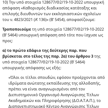
10) Την υπό στοιχεία 128677/Θ2/19-10-2022 υπουργική
απόφαση «Καθορισμός διαδικασίας κατάταξης και
επιλογής διευθυντών των εκκλησιαστικών σχολείων
του ν. 4823/2021 (Α’ 136)» (Β’ 5454), αποφασίζουμε:
Τροποποιούμε
τη υπό στοιχεία 128677/Θ2/19-10-2022
(Β’ 5464) υπουργική απόφαση από τότε που ίσχυσε ως
προς:
α) το πρώτο εδάφιο της δεύτερης παρ. που
βρίσκεται στο τέλος της παρ. 2α) του άρθρου 3
της
υπό στοιχεία 128677/Θ2/19-10-2022 (Β’ 5464)
υπουργικής απόφασης ως εξής:
«Όλοι οι τίτλοι σπουδών, εφόσον προέρχονται από
ιδρύματα ανώτατης εκπαίδευσης της αλλοδαπής,
πρέπει να είναι αναγνωρισμένοι από τον
Διεπιστημονικό Οργανισμό Αναγνώρισης Τίτλων
Ακαδημαϊκών και Πληροφόρησης (Δ.Ο.Α.Τ.Α.Π.), το
Διαπανεπιστημιακό Κέντρο Αναγνώρισης Τίτλων