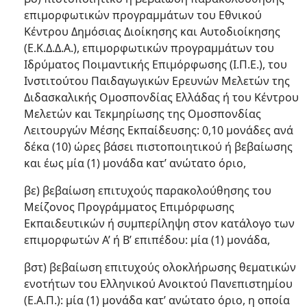
επιμορφωτικών προγραμμάτων του Εθνικού
Κέντρου Δημόσιας Διοίκησης και Αυτοδιοίκησης
(Ε.Κ.Δ.Δ.Α.), επιμορφωτικών προγραμμάτων του
Ιδρύματος Ποιμαντικής Επιμόρφωσης (Ι.Π.Ε.), του
Ινστιτούτου Παιδαγωγικών Ερευνών Μελετών της
Διδασκαλικής Ομοσπονδίας Ελλάδας ή του Κέντρου
Μελετών και Τεκμηρίωσης της Ομοσπονδίας
Λειτουργών Μέσης Εκπαίδευσης: 0,10 μονάδες ανά
δέκα (10) ώρες βάσει πιστοποιητικού ή βεβαίωσης
και έως μία (1) μονάδα κατ’ ανώτατο όριο,
βε) βεβαίωση επιτυχούς παρακολούθησης του
Μείζονος Προγράμματος Επιμόρφωσης
Εκπαιδευτικών ή συμπερίληψη στον κατάλογο των
επιμορφωτών Α’ ή Β’ επιπέδου: μία (1) μονάδα,
βστ) βεβαίωση επιτυχούς ολοκλήρωσης θεματικών
ενοτήτων του Ελληνικού Ανοικτού Πανεπιστημίου
(Ε.Α.Π.): μία (1) μονάδα κατ’ ανώτατο όριο, η οποία