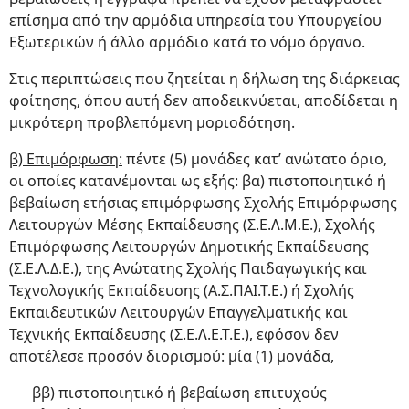
επίσημα από την αρμόδια υπηρεσία του Υπουργείου
Εξωτερικών ή άλλο αρμόδιο κατά το νόμο όργανο.
Στις περιπτώσεις που ζητείται η δήλωση της διάρκειας
φοίτησης, όπου αυτή δεν αποδεικνύεται, αποδίδεται η
μικρότερη προβλεπόμενη μοριοδότηση.
β) Επιμόρφωση:
πέντε (5) μονάδες κατ’ ανώτατο όριο,
οι οποίες κατανέμονται ως εξής: βα) πιστοποιητικό ή
βεβαίωση ετήσιας επιμόρφωσης Σχολής Επιμόρφωσης
Λειτουργών Μέσης Εκπαίδευσης (Σ.Ε.Λ.Μ.Ε.), Σχολής
Επιμόρφωσης Λειτουργών Δημοτικής Εκπαίδευσης
(Σ.Ε.Λ.Δ.Ε.), της Ανώτατης Σχολής Παιδαγωγικής και
Τεχνολογικής Εκπαίδευσης (Α.Σ.ΠΑΙ.Τ.Ε.) ή Σχολής
Εκπαιδευτικών Λειτουργών Επαγγελματικής και
Τεχνικής Εκπαίδευσης (Σ.Ε.Λ.Ε.Τ.Ε.), εφόσον δεν
αποτέλεσε προσόν διορισμού: μία (1) μονάδα,
ββ) πιστοποιητικό ή βεβαίωση επιτυχούς