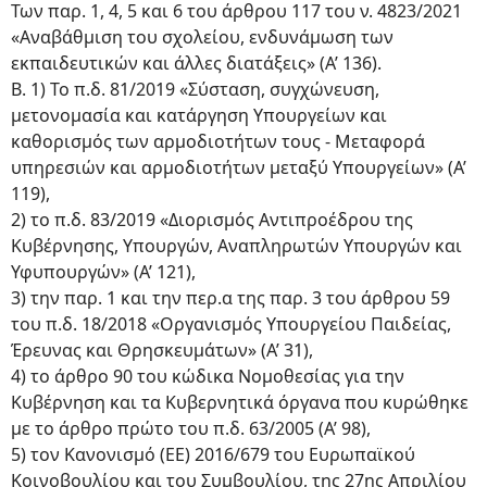
Των παρ. 1, 4, 5 και 6 του άρθρου 117 του ν. 4823/2021
«Αναβάθμιση του σχολείου, ενδυνάμωση των
εκπαιδευτικών και άλλες διατάξεις» (Α’ 136).
Β. 1) Το π.δ. 81/2019 «Σύσταση, συγχώνευση,
μετονομασία και κατάργηση Υπουργείων και
καθορισμός των αρμοδιοτήτων τους - Μεταφορά
υπηρεσιών και αρμοδιοτήτων μεταξύ Υπουργείων» (Α’
119),
2) το π.δ. 83/2019 «Διορισμός Αντιπροέδρου της
Κυβέρνησης, Υπουργών, Αναπληρωτών Υπουργών και
Υφυπουργών» (Α’ 121),
3) την παρ. 1 και την περ.α της παρ. 3 του άρθρου 59
του π.δ. 18/2018 «Οργανισμός Υπουργείου Παιδείας,
Έρευνας και Θρησκευμάτων» (Α’ 31),
4) το άρθρο 90 του κώδικα Νομοθεσίας για την
Κυβέρνηση και τα Κυβερνητικά όργανα που κυρώθηκε
με το άρθρο πρώτο του π.δ. 63/2005 (Α’ 98),
5) τον Κανονισμό (ΕΕ) 2016/679 του Ευρωπαϊκού
Κοινοβουλίου και του Συμβουλίου, της 27ης Απριλίου