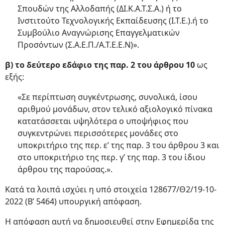
Σπουδών της Αλλοδαπής (ΔΙ.Κ.Α.Τ.Σ.Α.) ή το
Ινστιτούτο Τεχνολογικής Εκπαίδευσης (Ι.Τ.Ε.).ή το
Συμβούλιο Αναγνώρισης Επαγγελματικών
Προσόντων (Σ.Α.Ε.Π./Α.Τ.Ε.Ε.Ν)».
β) το δεύτερο εδάφιο της παρ. 2 του άρθρου 10
ως
εξής:
«Σε περίπτωση συγκέντρωσης, συνολικά, ίσου
αριθμού μονάδων, στον τελικό αξιολογικό πίνακα
κατατάσσεται υψηλότερα ο υποψήφιος που
συγκεντρώνει περισσότερες μονάδες στο
υποκριτήριο της περ. ε’ της παρ. 3 του άρθρου 3 και
στο υποκριτήριο της περ. γ’ της παρ. 3 του ίδιου
άρθρου της παρούσας.».
Κατά τα λοιπά ισχύει η υπό στοιχεία 128677/Θ2/19-10-
2022 (Β’ 5464) υπουργική απόφαση.
Η απόφαση αυτή να δημοσιευθεί στην Εφημερίδα της