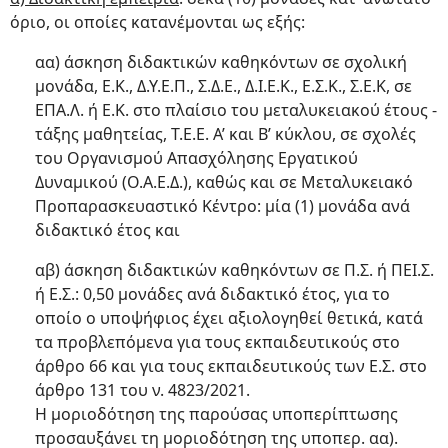
όριο, οι οποίες κατανέμονται ως εξής:
αα) άσκηση διδακτικών καθηκόντων σε σχολική
μονάδα, Ε.Κ., Δ.Υ.Ε.Π., Σ.Δ.Ε., Δ.Ι.Ε.Κ., Ε.Σ.Κ., Σ.Ε.Κ, σε
ΕΠΑ.Λ. ή Ε.Κ. στο πλαίσιο του μεταλυκειακού έτους -
τάξης μαθητείας, Τ.Ε.Ε. Α’ και Β’ κύκλου, σε σχολές
του Οργανισμού Απασχόλησης Εργατικού
Δυναμικού (Ο.Α.Ε.Δ.), καθώς και σε Μεταλυκειακό
Προπαρασκευαστικό Κέντρο: μία (1) μονάδα ανά
διδακτικό έτος και
αβ) άσκηση διδακτικών καθηκόντων σε Π.Σ. ή ΠΕΙ.Σ.
ή Ε.Σ.: 0,50 μονάδες ανά διδακτικό έτος, για το
οποίο ο υποψήφιος έχει αξιολογηθεί θετικά, κατά
τα προβλεπόμενα για τους εκπαιδευτικούς στο
άρθρο 66 και για τους εκπαιδευτικούς των Ε.Σ. στο
άρθρο 131 του ν. 4823/2021.
Η μοριοδότηση της παρούσας υποπερίπτωσης
προσαυξάνει τη μοριοδότηση της υποπερ. αα).