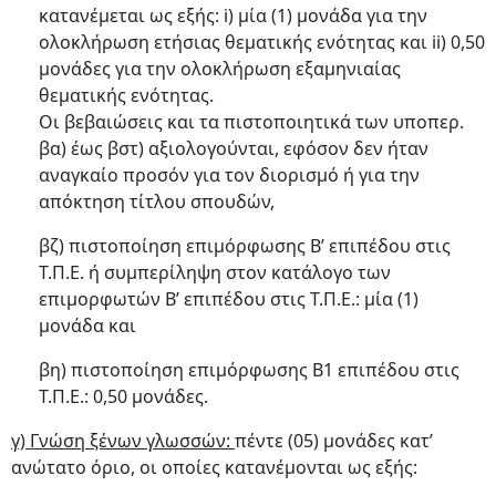
κατανέμεται ως εξής: i) μία (1) μονάδα για την
ολοκλήρωση ετήσιας θεματικής ενότητας και ii) 0,50
μονάδες για την ολοκλήρωση εξαμηνιαίας
θεματικής ενότητας.
Οι βεβαιώσεις και τα πιστοποιητικά των υποπερ.
βα) έως βστ) αξιολογούνται, εφόσον δεν ήταν
αναγκαίο προσόν για τον διορισμό ή για την
απόκτηση τίτλου σπουδών,
βζ) πιστοποίηση επιμόρφωσης Β’ επιπέδου στις
Τ.Π.Ε. ή συμπερίληψη στον κατάλογο των
επιμορφωτών Β’ επιπέδου στις Τ.Π.Ε.: μία (1)
μονάδα και
βη) πιστοποίηση επιμόρφωσης Β1 επιπέδου στις
Τ.Π.Ε.: 0,50 μονάδες.
γ) Γνώση ξένων γλωσσών:
πέντε (05) μονάδες κατ’
ανώτατο όριο, οι οποίες κατανέμονται ως εξής: