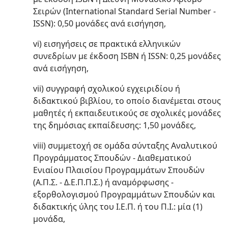
Σειρών (International Standard Serial Number -
ISSN): 0,50 μονάδες ανά εισήγηση,
vi) εισηγήσεις σε πρακτικά ελληνικών
συνεδρίων με έκδοση ISBN ή ISSN: 0,25 μονάδες
ανά εισήγηση,
vii) συγγραφή σχολικού εγχειριδίου ή
διδακτικού βιβλίου, το οποίο διανέμεται στους
μαθητές ή εκπαιδευτικούς σε σχολικές μονάδες
της δημόσιας εκπαίδευσης: 1,50 μονάδες,
viii) συμμετοχή σε ομάδα σύνταξης Αναλυτικού
Προγράμματος Σπουδών - Διαθεματικού
Ενιαίου Πλαισίου Προγραμμάτων Σπουδών
(Α.Π.Σ. - Δ.Ε.Π.Π.Σ.) ή αναμόρφωσης -
εξορθολογισμού Προγραμμάτων Σπουδών και
διδακτικής ύλης του Ι.Ε.Π. ή του Π.Ι.: μία (1)
μονάδα,