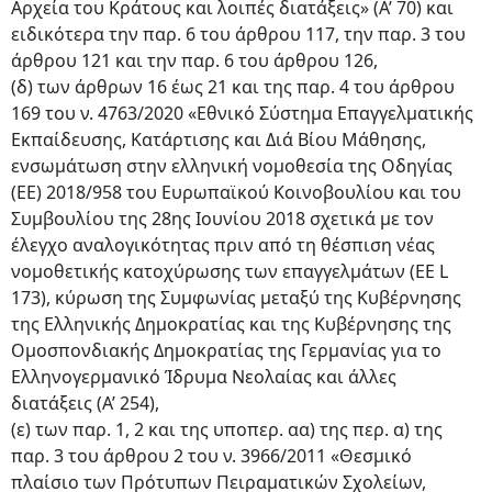
Αρχεία του Κράτους και λοιπές διατάξεις» (Α’ 70) και
ειδικότερα την παρ. 6 του άρθρου 117, την παρ. 3 του
άρθρου 121 και την παρ. 6 του άρθρου 126,
(δ) των άρθρων 16 έως 21 και της παρ. 4 του άρθρου
169 του ν. 4763/2020 «Εθνικό Σύστημα Επαγγελματικής
Εκπαίδευσης, Κατάρτισης και Διά Βίου Μάθησης,
ενσωμάτωση στην ελληνική νομοθεσία της Οδηγίας
(ΕΕ) 2018/958 του Ευρωπαϊκού Κοινοβουλίου και του
Συμβουλίου της 28ης Ιουνίου 2018 σχετικά με τον
έλεγχο αναλογικότητας πριν από τη θέσπιση νέας
νομοθετικής κατοχύρωσης των επαγγελμάτων (EE L
173), κύρωση της Συμφωνίας μεταξύ της Κυβέρνησης
της Ελληνικής Δημοκρατίας και της Κυβέρνησης της
Ομοσπονδιακής Δημοκρατίας της Γερμανίας για το
Ελληνογερμανικό Ίδρυμα Νεολαίας και άλλες
διατάξεις (Α’ 254),
(ε) των παρ. 1, 2 και της υποπερ. αα) της περ. α) της
παρ. 3 του άρθρου 2 του ν. 3966/2011 «Θεσμικό
πλαίσιο των Πρότυπων Πειραματικών Σχολείων,