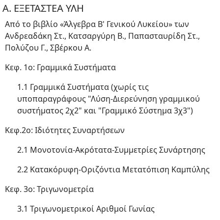
Α. ΕΞΕΤΑΣΤΕΑ ΥΛΗ
Από το βιβλίο «Άλγεβρα Β' Γενικού Λυκείου» των
Ανδρεαδάκη Στ., Κατσαργύρη Β., Παπασταυρίδη Στ.,
Πολύζου Γ., Σβέρκου Α.
Κεφ. 1o: Γραμμικά Συστήματα
1.1 Γραμμικά Συστήματα (χωρίς τις
υποπαραγράφους "Λύση-Διερεύνηση γραμμικού
συστήματος 2χ2" και "Γραμμικό Σύστημα 3χ3")
Κεφ.2ο: Ιδιότητες Συναρτήσεων
2.1 Μονοτονία-Ακρότατα-Συμμετρίες Συνάρτησης
2.2 Κατακόρυφη-Οριζόντια Μετατόπιση Καμπύλης
Κεφ. 3ο: Τριγωνομετρία
3.1 Τριγωνομετρικοί Αριθμοί Γωνίας