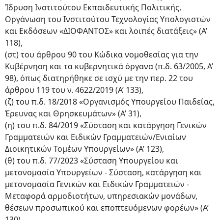
Ίδρυση Ινστιτούτου Εκπαιδευτικής Πολιτικής,
Οργάνωση του Ινστιτούτου Τεχνολογίας Υπολογιστών
και Εκδόσεων «ΔΙΟΦΑΝΤΟΣ» και λοιπές διατάξεις» (Α’
118),
(στ) του άρθρου 90 του Κώδικα νομοθεσίας για την
Κυβέρνηση και τα κυβερνητικά όργανα (π.δ. 63/2005, Α’
98), όπως διατηρήθηκε σε ισχύ με την περ. 22 του
άρθρου 119 του ν. 4622/2019 (Α’ 133),
(ζ) του π.δ. 18/2018 «Οργανισμός Υπουργείου Παιδείας,
Έρευνας και Θρησκευμάτων» (Α’ 31),
(η) του π.δ. 84/2019 «Σύσταση και κατάργηση Γενικών
Γραμματειών και Ειδικών Γραμματειών/Ενιαίων
Διοικητικών Τομέων Υπουργείων» (Α’ 123),
(θ) του π.δ. 77/2023 «Σύσταση Υπουργείου και
μετονομασία Υπουργείων - Σύσταση, κατάργηση και
μετονομασία Γενικών και Ειδικών Γραμματειών -
Μεταφορά αρμοδιοτήτων, υπηρεσιακών μονάδων,
θέσεων προσωπικού και εποπτευόμενων φορέων» (Α’
130),