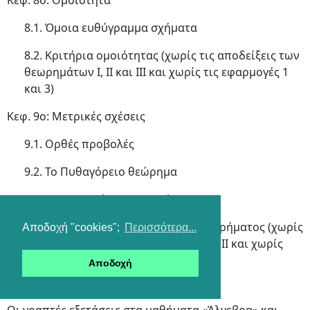
Κεφ. 8ο: Ομοιότητα
8.1. Όμοια ευθύγραμμα σχήματα
8.2. Κριτήρια ομοιότητας (χωρίς τις αποδείξεις των
θεωρημάτων Ι, ΙΙ και ΙΙΙ και χωρίς τις εφαρμογές 1
και 3)
Κεφ. 9ο: Μετρικές σχέσεις
9.1. Ορθές προβολές
9.2. Το Πυθαγόρειο θεώρημα
9.3. Γεωμετρικές κατασκευές
9.4. Γενίκευση του Πυθαγόρειου θεωρήματος (χωρίς
Αποδοχή "cookies";
Περισσότερα...
την απόδειξη των θεωρημάτων Ι και ΙΙ και χωρίς
την εφαρμογή 2)
Αποδοχή
Β. ΤΡΟΠΟΣ ΑΞΙΟΛΟΓΗΣΗΣ