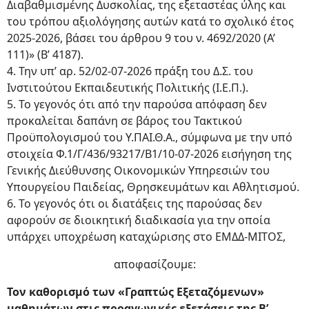
Διαβαθμισμένης Δυσκολίας, της εξεταστέας ύλης και
του τρόπου αξιολόγησης αυτών κατά το σχολικό έτος
2025-2026, βάσει του άρθρου 9 του ν. 4692/2020 (Α’
111)» (Β’ 4187).
4. Την υπ’ αρ. 52/02-07-2026 πράξη του Δ.Σ. του
Ινστιτούτου Εκπαιδευτικής Πολιτικής (Ι.Ε.Π.).
5. Το γεγονός ότι από την παρούσα απόφαση δεν
προκαλείται δαπάνη σε βάρος του Τακτικού
Προϋπολογισμού του Υ.ΠΑΙ.Θ.Α., σύμφωνα με την υπό
στοιχεία Φ.1/Γ/436/93217/Β1/10-07-2026 εισήγηση της
Γενικής Διεύθυνσης Οικονομικών Υπηρεσιών του
Υπουργείου Παιδείας, Θρησκευμάτων και Αθλητισμού.
6. Το γεγονός ότι οι διατάξεις της παρούσας δεν
αφορούν σε διοικητική διαδικασία για την οποία
υπάρχει υποχρέωση καταχώρισης στο ΕΜΔΔ-ΜΙΤΟΣ,
αποφασίζουμε:
Τον καθορισμό των «Γραπτώς Εξεταζόμενων»
μαθημάτων στις προαγωγικές εξετάσεις της B’