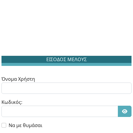
ΕΙΣΟΔΟΣ ΜΕΛΟΥΣ
Όνομα Χρήστη
Κωδικός:
Εμφ
Να με θυμάσαι