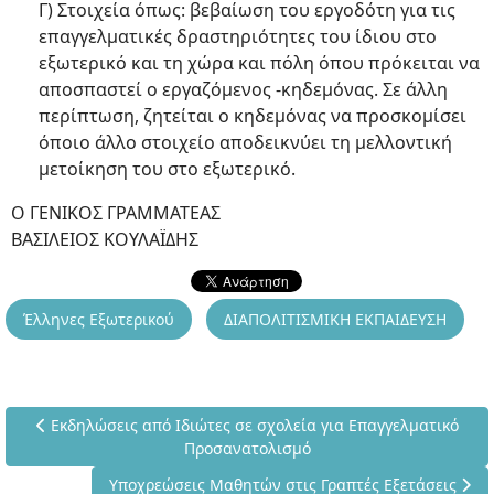
Γ) Στοιχεία όπως: βεβαίωση του εργοδότη για τις
επαγγελματικές δραστηριότητες του ίδιου στο
εξωτερικό και τη χώρα και πόλη όπου πρόκειται να
αποσπαστεί ο εργαζόμενος -κηδεμόνας. Σε άλλη
περίπτωση, ζητείται ο κηδεμόνας να προσκομίσει
όποιο άλλο στοιχείο αποδεικνύει τη μελλοντική
μετοίκηση του στο εξωτερικό.
Ο ΓΕΝΙΚΟΣ ΓΡΑΜΜΑΤΕΑΣ
ΒΑΣΙΛΕΙΟΣ ΚΟΥΛΑΪΔΗΣ
Έλληνες Εξωτερικού
ΔΙΑΠΟΛΙΤΙΣΜΙΚΗ ΕΚΠΑΙΔΕΥΣΗ
Προηγούμενο άρθρο: Εκδηλώσεις από Ιδιώτες σε σχολεία γι
Εκδηλώσεις από Ιδιώτες σε σχολεία για Επαγγελματικό
Προσανατολισμό
Επόμενο άρθρο: Υποχρεώσεις Μαθητών στις Γραπτέ
Υποχρεώσεις Μαθητών στις Γραπτές Εξετάσεις