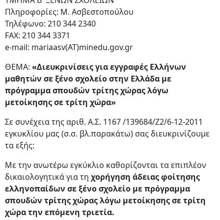
ΤΜΗΜΑ Β' ΞΕΝΩΝ ΣΧΟΛΕΙΩΝ
Πληροφορίες: Μ. Ασβεστοπούλου
Τηλέφωνο: 210 344 2340
FAX: 210 344 3371
e-mail: mariaasv(AT)minedu.gov.gr
ΘΕΜΑ:
«Διευκρινίσεις για εγγραφές Ελλήνων
μαθητών σε ξένο σχολείο στην Ελλάδα με
πρόγραμμα σπουδών τρίτης χώρας λόγω
μετοίκησης σε τρίτη χώρα»
Σε συνέχεια της αριθ. Α.Σ. 1167 /139684/Ζ2/6-12-2011
εγκυκλίου μας (σ.σ. βλ.παρακάτω) σας διευκρινίζουμε
τα εξής:
Με την ανωτέρω εγκύκλιο καθορίζονται τα επιπλέον
δικαιολογητικά για τη
χορήγηση άδειας φοίτησης
ελληνοπαίδων σε ξένο σχολείο με πρόγραμμα
σπουδών τρίτης χώρας λόγω μετοίκησης σε τρίτη
χώρα την επόμενη τριετία.