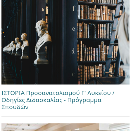
ΙΣΤΟΡΙΑ Προσανατολισμού Γ' Λυκείου /
Οδηγίες Διδασκαλίας - Πρόγραμμα
Σπουδών