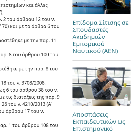
πιστημίων και άλλες
),
. 2 του άρθρου 12 του ν.
Επίδομα Σίτισης σε
 70) και με το άρθρο 6 του
Σπουδαστές
Ακαδημιών
 προστέθηκε με την παρ. 11
Εμπορικού
Ναυτικού (ΑΕΝ)
παρ. 8 του άρθρου 100 του
οστέθηκε με την παρ. 8 του
18 του ν. 3708/2008,
έως 6 του άρθρου 38 του ν.
με τις διατάξεις της παρ. 9
6 του ν. 4210/2013 (Α’
ου άρθρου 17 του ν.
Αποσπάσεις
Εκπαιδευτικών ως
παρ. 1 του άρθρου 108 του
Επιστημονικό