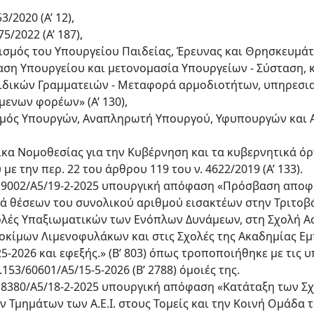
3/2020 (Α’ 12),
5/2022 (Α’ 187),
νισμός του Υπουργείου Παιδείας, Έρευνας και Θρησκευμάτω
σταση Υπουργείου και μετονομασία Υπουργείων - Σύσταση,
Ειδικών Γραμματειών - Μεταφορά αρμοδιοτήτων, υπηρεσ
ενων φορέων» (Α’ 130),
ορισμός Υπουργών, Αναπληρωτή Υπουργού, Υφυπουργών και
κα Νομοθεσίας για την Κυβέρνηση και τα κυβερνητικά όργαν
με την περ. 22 του άρθρου 119 του ν. 4622/2019 (Α’ 133).
3/19002/Α5/19-2-2025 υπουργική απόφαση «Πρόσβαση απο
τά θέσεων του συνολικού αριθμού εισακτέων στην Τριτοβ
ολές Υπαξιωματικών των Ενόπλων Δυνάμεων, στη Σχολή Α
οκίμων Λιμενοφυλάκων και στις Σχολές της Ακαδημίας Ε
5-2026 και εφεξής.» (Β’ 803) όπως τροποποιήθηκε με τις υ
Φ.153/60601/Α5/15-5-2026 (Β’ 2788) όμοιές της.
/18380/Α5/18-2-2025 υπουργική απόφαση «Κατάταξη των Σ
Τμημάτων των Α.Ε.Ι. στους Τομείς και την Κοινή Ομάδα τ