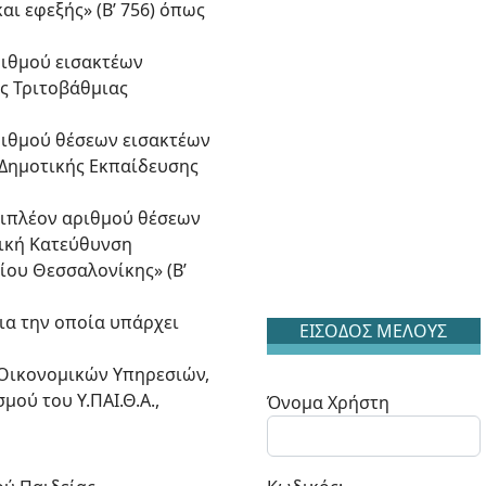
ι εφεξής» (Β’ 756) όπως
ριθμού εισακτέων
ης Τριτοβάθμιας
αριθμού θέσεων εισακτέων
Δημοτικής Εκπαίδευσης
πιπλέον αριθμού θέσεων
ική Κατεύθυνση
ου Θεσσαλονίκης» (Β’
για την οποία υπάρχει
ΕΙΣΟΔΟΣ ΜΕΛΟΥΣ
ς Οικονομικών Υπηρεσιών,
ού του Υ.ΠΑΙ.Θ.Α.,
Όνομα Χρήστη