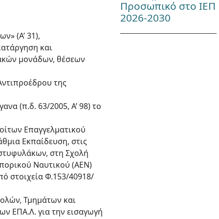
Προσωπικό στο ΙΕΠ
2026-2030
ν» (Α’ 31),
 κατάργηση και
ιακών μονάδων, θέσεων
 Αντιπροέδρου της
α (π.δ. 63/2005, Α’ 98) το
φοίτων Επαγγελματικού
άθμια Εκπαίδευση, στις
στυφυλάκων, στη Σχολή
μπορικού Ναυτικού (ΑΕΝ)
πό στοιχεία Φ.153/40918/
χολών, Τμημάτων και
ων ΕΠΑ.Λ. για την εισαγωγή