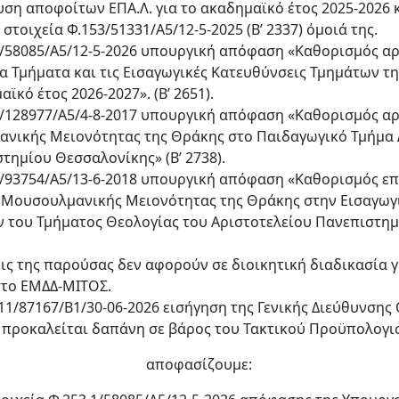
ση αποφοίτων ΕΠΑ.Λ. για το ακαδημαϊκό έτος 2025-2026 κα
τοιχεία Φ.153/51331/Α5/12-5-2025 (Β’ 2337) όμοιά της.
.1/58085/Α5/12-5-2026 υπουργική απόφαση «Καθορισμός α
α Τμήματα και τις Εισαγωγικές Κατευθύνσεις Τμημάτων τ
ϊκό έτος 2026-2027». (Β’ 2651).
3.1/128977/Α5/4-8-2017 υπουργική απόφαση «Καθορισμός 
νικής Μειονότητας της Θράκης στο Παιδαγωγικό Τμήμα 
τημίου Θεσσαλονίκης» (Β’ 2738).
3.1/93754/Α5/13-6-2018 υπουργική απόφαση «Καθορισμός ε
 Μουσουλμανικής Μειονότητας της Θράκης στην Εισαγωγ
ου Τμήματος Θεολογίας του Αριστοτελείου Πανεπιστημί
ξεις της παρούσας δεν αφορούν σε διοικητική διαδικασία 
το ΕΜΔΔ-ΜΙΤΟΣ.
/411/87167/Β1/30-06-2026 εισήγηση της Γενικής Διεύθυνση
προκαλείται δαπάνη σε βάρος του Τακτικού Προϋπολογισμ
αποφασίζουμε: