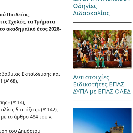
Οδηγίες
Διδασκαλίας
ού Παιδείας,
ις Σχολές, τα Τμήματα
το ακαδημαϊκό έτος 2026-
εροβάθμιας Εκπαίδευσης και
Αντιστοιχίες
(Α’ 68),
Ειδικοτήτες ΕΠΑΣ
ΔΥΠΑ με ΕΠΑΣ ΟΑΕΔ
ς» (Α’ 14),
λλες διατάξεις» (Α’ 142),
με το άρθρο 484 του ν.
χυση του Δημόσιου