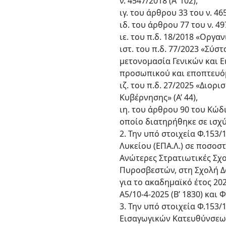
ν. 4547/2018 (Α’ 102),
ιγ. του άρθρου 33 του ν. 465
ιδ. του άρθρου 77 του ν. 497
ιε. του π.δ. 18/2018 «Οργα
ιστ. του π.δ. 77/2023 «Σύ
μετονομασία Γενικών και 
προσωπικού και εποπτευόμ
ιζ. του π.δ. 27/2025 «Δι
Κυβέρνησης» (Α’ 44),
ιη. του άρθρου 90 του Κώδι
οποίο διατηρήθηκε σε ισχύ 
2. Την υπό στοιχεία Φ.15
Λυκείου (ΕΠΑ.Λ.) σε ποσοσ
Ανώτερες Στρατιωτικές Σχ
Πυροσβεστών, στη Σχολή Δ
για το ακαδημαϊκό έτος 202
Α5/10-4-2025 (Β’ 1830) και 
3. Την υπό στοιχεία Φ.153
Εισαγωγικών Κατευθύνσεων 