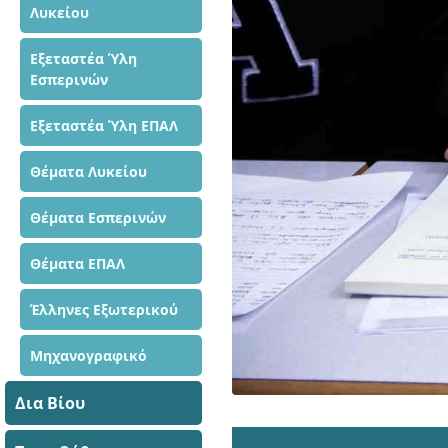
Λυκείου
Εξεταστέα Ύλη
Εσπερινών
Εξεταστέα Ύλη ΕΠΑΛ
Θέματα Λυκείου
Θέματα Εσπερινών
Θέματα ΕΠΑΛ
Έλληνες Εξωτερικού
Μηχανογραφικό
Δια Βίου