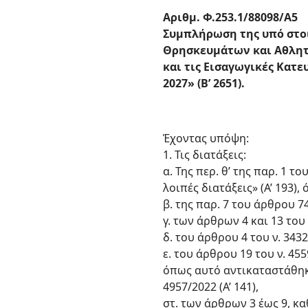
Αριθμ. Φ.253.1/88098/Α5
Συμπλήρωση της υπό στοι
Θρησκευμάτων και Αθλητ
και τις Εισαγωγικές Κατε
2027» (Β’ 2651).
Έχοντας υπόψη:
1. Τις διατάξεις:
α. Της περ. θ’ της παρ. 1
λοιπές διατάξεις» (Α’ 193)
β. της παρ. 7 του άρθρου 74 
γ. των άρθρων 4 και 13 του ν
δ. του άρθρου 4 του ν. 343
ε. του άρθρου 19 του ν. 45
όπως αυτό αντικαταστάθηκε 
4957/2022 (Α’ 141),
στ. των άρθρων 3 έως 9, κ