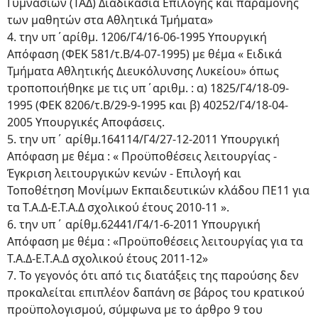
Γυμνασίων (ΤΑΔ) Διαδικασία Επιλογής και παραμονής
των μαθητών στα Αθλητικά Τμήματα»
4. την υπ΄αρίθμ. 1206/Γ4/16-06-1995 Υπουργική
Απόφαση (ΦΕΚ 581/τ.Β/4-07-1995) με θέμα « Ειδικά
Τμήματα Αθλητικής Διευκόλυνσης Λυκείου» όπως
τροποποιήθηκε με τις υπ΄αριθμ. : α) 1825/Γ4/18-09-
1995 (ΦΕΚ 8206/τ.Β/29-9-1995 και β) 40252/Γ4/18-04-
2005 Υπουργικές Αποφάσεις.
5. την υπ΄ αρίθμ.164114/Γ4/27-12-2011 Υπουργική
Απόφαση με θέμα : « Προϋποθέσεις λειτουργίας -
Έγκριση λειτουργικών κενών - Επιλογή και
Τοποθέτηση Μονίμων Εκπαιδευτικών κλάδου ΠΕ11 για
τα Τ.Α.Δ-Ε.Τ.Α.Δ σχολικού έτους 2010-11 ».
6. την υπ΄ αρίθμ.62441/Γ4/1-6-2011 Υπουργική
Απόφαση με θέμα : «Προϋποθέσεις λειτουργίας για τα
Τ.Α.Δ-Ε.Τ.Α.Δ σχολικού έτους 2011-12»
7. Το γεγονός ότι από τις διατάξεις της παρούσης δεν
προκαλείται επιπλέον δαπάνη σε βάρος του κρατικού
προϋπολογισμού, σύμφωνα με το άρθρο 9 του