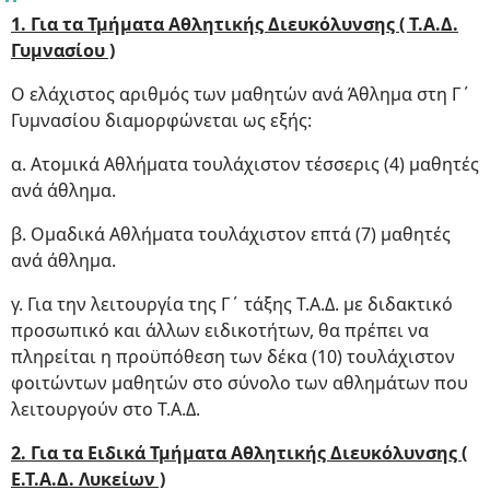
1. Για τα Τμήματα Αθλητικής Διευκόλυνσης ( Τ.Α.Δ.
Γυμνασίου )
Ο ελάχιστος αριθμός των μαθητών ανά Άθλημα στη Γ΄
Γυμνασίου διαμορφώνεται ως εξής:
α. Ατομικά Αθλήματα τουλάχιστον τέσσερις (4) μαθητές
ανά άθλημα.
β. Ομαδικά Αθλήματα τουλάχιστον επτά (7) μαθητές
ανά άθλημα.
γ. Για την λειτουργία της Γ΄ τάξης Τ.Α.Δ. με διδακτικό
προσωπικό και άλλων ειδικοτήτων, θα πρέπει να
πληρείται η προϋπόθεση των δέκα (10) τουλάχιστον
φοιτώντων μαθητών στο σύνολο των αθλημάτων που
λειτουργούν στο Τ.Α.Δ.
2. Για τα Ειδικά Τμήματα Αθλητικής Διευκόλυνσης (
Ε.Τ.Α.Δ. Λυκείων )