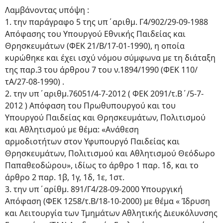
Λαμβάνοντας υπόψη :
1. την παράγραφο 5 της υπ΄αριθμ. Γ4/902/29-09-1988
Απόφασης του Υπουργού Εθνικής Παιδείας και
Θρησκευμάτων (ΦΕΚ 21/Β/17-01-1990), η οποία
κυρώθηκε και έχει ισχύ νόμου σύμφωνα με τη διάταξη
της παρ.3 του άρθρου 7 του ν.1894/1990 (ΦΕΚ 110/
τΑ/27-08-1990) .
2. την υπ΄αριθμ.76051/4-7-2012 ( ΦΕΚ 2091/τ.Β΄/5-7-
2012 ) Απόφαση του Πρωθυπουργού και του
Υπουργού Παιδείας και Θρησκευμάτων, Πολιτισμού
και Αθλητισμού με θέμα: «Ανάθεση
αρμοδιοτήτων στον Υφυπουργό Παιδείας και
Θρησκευμάτων, Πολιτισμού και Αθλητισμού Θεόδωρο
Παπαθεοδώρου», ιδίως το άρθρο 1 παρ. 1δ, και το
άρθρο 2 παρ. 1β, 1γ, 1δ, 1ε, 1στ.
3. την υπ΄αρίθμ. 891/Γ4/28-09-2000 Υπουργική
Απόφαση (ΦΕΚ 1258/τ.Β/18-10-2000) με θέμα « Ίδρυση
και Λειτουργία των Τμημάτων Αθλητικής Διευκόλυνσης