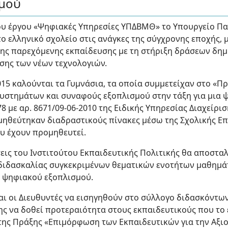
σμού
ου έργου «Ψηφιακές Υπηρεσίες ΥΠΔΒΜΘ» το Υπουργείο Π
ο ελληνικό σχολείο στις ανάγκες της σύγχρονης εποχής, 
της παρεχόμενης εκπαίδευσης με τη στήριξη δράσεων δημ
σης των νέων τεχνολογιών.
2015 καλούνται τα Γυμνάσια, τα οποία συμμετείχαν στο «
υστημάτων και συναφούς εξοπλισμού στην τάξη για μια
 με αρ. 8671/09-06-2010 της Ειδικής Υπηρεσίας Διαχείρισ
μηθεύτηκαν διαδραστικούς πίνακες μέσω της Σχολικής Επ
υ έχουν προμηθευτεί.
σεις του Ινστιτούτου Εκπαιδευτικής Πολιτικής θα αποστ
 διδασκαλίας συγκεκριμένων θεματικών ενοτήτων μαθημά
υ ψηφιακού εξοπλισμού.
αι οι Διευθυντές να εισηγηθούν στο σύλλογο διδασκόντω
ης να δοθεί προτεραιότητα στους εκπαιδευτικούς που το
της Πράξης «Επιμόρφωση των Εκπαιδευτικών για την Αξι