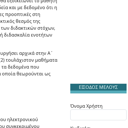
θα εξοικειώνει το μαθητή
εία και με δεδομένο ότι η
ες προοπτικές στη
κτικός θεσμός της
 των διδακτικών στόχων,
κή διδασκαλία ενοτήτων
υργήσει αρχικά στην Α΄
 (2) τουλάχιστον μαθήματα
η τα δεδομένα που
α οποία θεωρούνται ως
ΕΙΣΟΔΟΣ ΜΕΛΟΥΣ
Όνομα Χρήστη
 του ηλεκτρονικού
του συγκεκριμένου