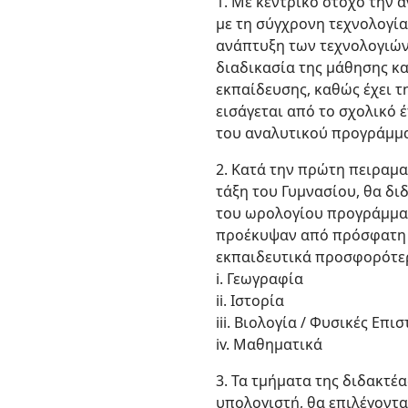
1. Με κεντρικό στόχο την 
με τη σύγχρονη τεχνολογία
ανάπτυξη των τεχνολογιών
διαδικασία της μάθησης κα
εκπαίδευσης, καθώς έχει 
εισάγεται από το σχολικό 
του αναλυτικού προγράμμα
2. Κατά την πρώτη πειραμ
τάξη του Γυμνασίου, θα δι
του ωρολογίου προγράμματ
προέκυψαν από πρόσφατη έ
εκπαιδευτικά προσφορότε
i. Γεωγραφία
ii. Ιστορία
iii. Βιολογία / Φυσικές Επι
iv. Μαθηματικά
3. Τα τμήματα της διδακτέ
υπολογιστή, θα επιλέγοντα