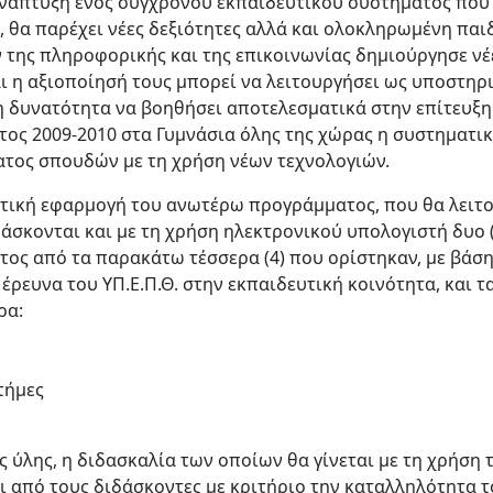
ανάπτυξη ενός σύγχρονου εκπαιδευτικού συστήματος που 
, θα παρέχει νέες δεξιότητες αλλά και ολοκληρωμένη παιδ
 της πληροφορικής και της επικοινωνίας δημιούργησε νέ
ι η αξιοποίησή τους μπορεί να λειτουργήσει ως υποστηρι
τη δυνατότητα να βοηθήσει αποτελεσματικά στην επίτευξη
έτος 2009-2010 στα Γυμνάσια όλης της χώρας η συστηματι
τος σπουδών με τη χρήση νέων τεχνολογιών.
ατική εφαρμογή του ανωτέρω προγράμματος, που θα λειτο
δάσκονται και με τη χρήση ηλεκτρονικού υπολογιστή δυο
ος από τα παρακάτω τέσσερα (4) που ορίστηκαν, με βάσ
ρευνα του ΥΠ.Ε.Π.Θ. στην εκπαιδευτική κοινότητα, και τ
ρα:
στήμες
ας ύλης, η διδασκαλία των οποίων θα γίνεται με τη χρήση
ι από τους διδάσκοντες με κριτήριο την καταλληλότητα 