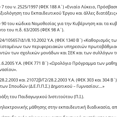
υ 7 του ν. 2525/1997 (ΦΕΚ 188 Α΄) «Ενιαίο Λύκειο, Πρόσβ
ξιολόγηση του Εκπαιδευτικού Έργου και άλλες διατάξεις»
ου 90 του κώδικα Νομοθεσίας για την Κυβέρνηση και τα κ
ο του π.δ. 63/2005 (ΦΕΚ 98 Α΄).
./324/105657/Δ1/8.10.2002 Υ.Α. (ΦΕΚ 1340 Β΄) «Καθορισμός
οϊσταμένων των περιφερειακών υπηρεσιών πρωτοβάθμιας
ντών των σχολικών μονάδων και ΣΕΚ και των συλλόγων 
/1.6.2005 Υ.Α. (ΦΕΚ 771 Β΄) «Ωρολόγιο Πρόγραμμα των μαθη
νασίου».
/28.2.2003 και 21072β/Γ2/28.2.2003 Υ.Α. (ΦΕΚ 303 και 304 Β
ων Σπουδών (Δ.Ε.Π.Π.Σ.) Δημοτικού – Γυμνασίου:…»
Πράξη του Παιδαγωγικού Ινστιτούτου (Π.Ι.).
ς ηλεκτρονικής μάθησης στην εκπαιδευτική διαδικασία, α