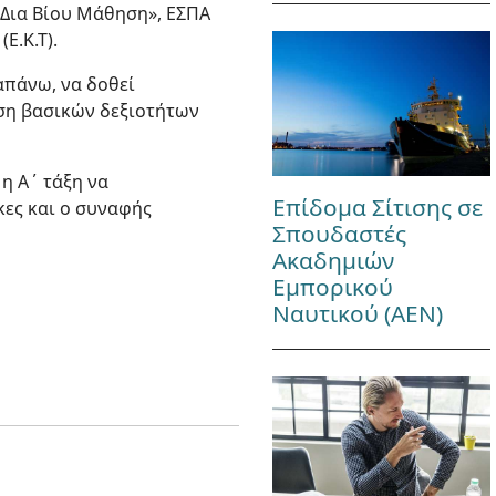
 Δια Βίου Μάθηση», ΕΣΠΑ
Ε.Κ.Τ).
απάνω, να δοθεί
ηση βασικών δεξιοτήτων
η Α΄ τάξη να
Επίδομα Σίτισης σε
κες και ο συναφής
Σπουδαστές
Ακαδημιών
Εμπορικού
Ναυτικού (ΑΕΝ)