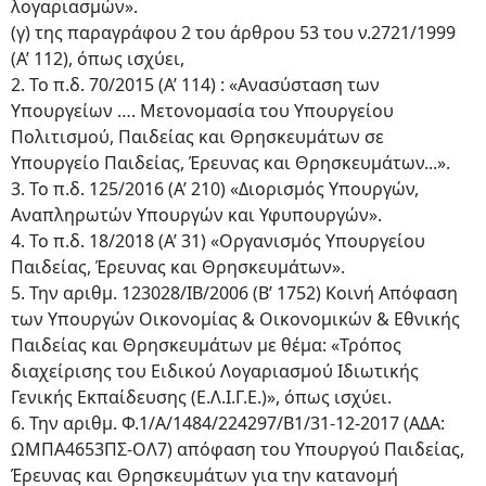
λογαριασμών».
(γ) της παραγράφου 2 του άρθρου 53 του ν.2721/1999
(Α’ 112), όπως ισχύει,
2. Το π.δ. 70/2015 (Α’ 114) : «Ανασύσταση των
Υπουργείων …. Μετονομασία του Υπουργείου
Πολιτισμού, Παιδείας και Θρησκευμάτων σε
Υπουργείο Παιδείας, Έρευνας και Θρησκευμάτων...».
3. Το π.δ. 125/2016 (Α’ 210) «Διορισμός Υπουργών,
Αναπληρωτών Υπουργών και Υφυπουργών».
4. Το π.δ. 18/2018 (Α’ 31) «Οργανισμός Υπουργείου
Παιδείας, Έρευνας και Θρησκευμάτων».
5. Την αριθμ. 123028/ΙΒ/2006 (Β’ 1752) Κοινή Απόφαση
των Υπουργών Οικονομίας & Οικονομικών & Εθνικής
Παιδείας και Θρησκευμάτων με θέμα: «Τρόπος
διαχείρισης του Ειδικού Λογαριασμού Ιδιωτικής
Γενικής Εκπαίδευσης (Ε.Λ.Ι.Γ.Ε.)», όπως ισχύει.
6. Την αριθμ. Φ.1/Α/1484/224297/Β1/31-12-2017 (ΑΔΑ:
ΩΜΠΑ4653ΠΣ-ΟΛ7) απόφαση του Υπουργού Παιδείας,
Έρευνας και Θρησκευμάτων για την κατανομή