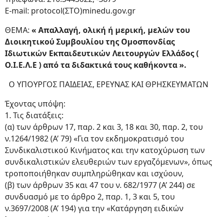
E-mail: protocol(ΣΤΟ)minedu.gov.gr
ΘΕΜΑ:
« Απαλλαγή, ολική ή μερική, μελών του
Διοικητικού Συμβουλίου της Ομοσπονδίας
Ιδιωτικών Εκπαιδευτικών Λειτουργών Ελλάδος (
Ο.Ι.Ε.Λ.Ε ) από τα διδακτικά τους καθήκοντα ».
Ο ΥΠΟΥΡΓΟΣ ΠΑΙΔΕΙΑΣ, ΕΡΕΥΝΑΣ ΚΑΙ ΘΡΗΣΚΕΥΜΑΤΩΝ
Έχοντας υπόψη:
1. Τις διατάξεις:
(α) των άρθρων 17, παρ. 2 και 3, 18 και 30, παρ. 2, του
ν.1264/1982 (Α’ 79) «Για τον εκδημοκρατισμό του
Συνδικαλιστικού Κινήματος και την κατοχύρωση των
συνδικαλιστικών ελευθεριών των εργαζόμενων», όπως
τροποποιήθηκαν συμπληρώθηκαν και ισχύουν,
(β) των άρθρων 35 και 47 του ν. 682/1977 (Α’ 244) σε
συνδυασμό με το άρθρο 2, παρ. 1, 3 και 5, του
ν.3697/2008 (Α’ 194) για την «Κατάργηση ειδικών