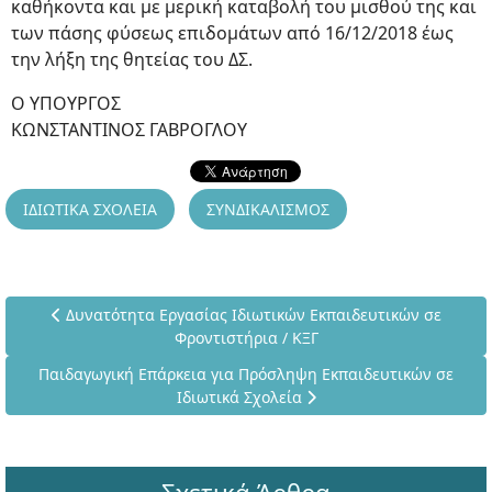
καθήκοντα και με μερική καταβολή του μισθού της και
των πάσης φύσεως επιδομάτων από 16/12/2018 έως
την λήξη της θητείας του ΔΣ.
Ο ΥΠΟΥΡΓΟΣ
ΚΩΝΣΤΑΝΤΙΝΟΣ ΓΑΒΡΟΓΛΟΥ
ΙΔΙΩΤΙΚΑ ΣΧΟΛΕΙΑ
ΣΥΝΔΙΚΑΛΙΣΜΟΣ
Προηγούμενο άρθρο: Δυνατότητα Εργασίας Ιδιωτικών Εκπαι
Δυνατότητα Εργασίας Ιδιωτικών Εκπαιδευτικών σε
Φροντιστήρια / ΚΞΓ
Επόμενο άρθρο: Παιδαγωγική Επάρκεια για Πρόσληψη Εκπαιδε
Παιδαγωγική Επάρκεια για Πρόσληψη Εκπαιδευτικών σε
Ιδιωτικά Σχολεία