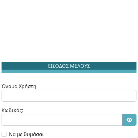
ΕΙΣΟΔΟΣ ΜΕΛΟΥΣ
Όνομα Χρήστη
Κωδικός:
Εμφ
Να με θυμάσαι