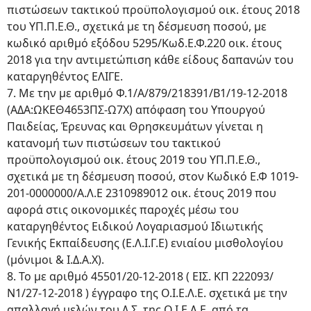
πιστώσεων τακτικού προϋπολογισμού οικ. έτους 2018
του ΥΠ.Π.Ε.Θ., σχετικά με τη δέσμευση ποσού, με
κωδικό αριθμό εξόδου 5295/Κωδ.Ε.Φ.220 οικ. έτους
2018 για την αντιμετώπιση κάθε είδους δαπανών του
καταργηθέντος ΕΛΙΓΕ.
7. Με την με αριθμό Φ.1/Α/879/218391/Β1/19-12-2018
(ΑΔΑ:ΩΚΕΘ4653ΠΣ-Ω7Χ) απόφαση του Υπουργού
Παιδείας, Έρευνας και Θρησκευμάτων γίνεται η
κατανομή των πιστώσεων του τακτικού
προϋπολογισμού οικ. έτους 2019 του ΥΠ.Π.Ε.Θ.,
σχετικά με τη δέσμευση ποσού, στον Κωδικό Ε.Φ 1019-
201-0000000/Α.Λ.Ε 2310989012 οικ. έτους 2019 που
αφορά στις οικονομικές παροχές μέσω του
καταργηθέντος Ειδικού Λογαριασμού Ιδιωτικής
Γενικής Εκπαίδευσης (Ε.Λ.Ι.Γ.Ε) ενιαίου μισθολογίου
(μόνιμοι & Ι.Δ.Α.Χ).
8. Το με αριθμό 45501/20-12-2018 ( ΕΙΣ. ΚΠ 222093/
Ν1/27-12-2018 ) έγγραφο της Ο.Ι.Ε.Λ.Ε. σχετικά με την
απαλλαγή μελών του Δ.Σ. της Ο.Ι.Ε.Λ.Ε. από τα