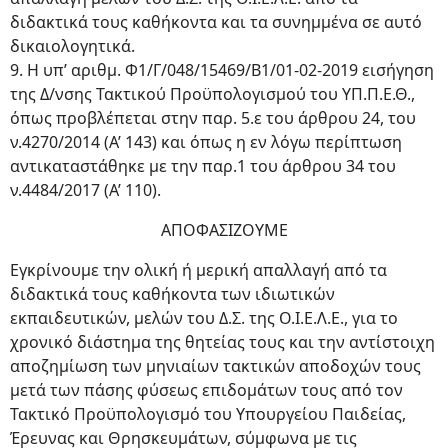
διδακτικά τους καθήκοντα και τα συνημμένα σε αυτό
δικαιολογητικά.
9. Η υπ’ αριθμ. Φ1/Γ/048/15469/Β1/01-02-2019 εισήγηση
της Δ/νσης Τακτικού Προϋπολογισμού του ΥΠ.Π.Ε.Θ.,
όπως προβλέπεται στην παρ. 5.ε του άρθρου 24, του
ν.4270/2014 (Α’ 143) και όπως η εν λόγω περίπτωση
αντικαταστάθηκε με την παρ.1 του άρθρου 34 του
ν.4484/2017 (Α’ 110).
ΑΠΟΦΑΣΙΖΟΥΜΕ
Εγκρίνουμε την ολική ή μερική απαλλαγή από τα
διδακτικά τους καθήκοντα των ιδιωτικών
εκπαιδευτικών, μελών του Δ.Σ. της Ο.Ι.Ε.Λ.Ε., για το
χρονικό διάστημα της θητείας τους και την αντίστοιχη
αποζημίωση των μηνιαίων τακτικών αποδοχών τους
μετά των πάσης φύσεως επιδομάτων τους από τον
Τακτικό Προϋπολογισμό του Υπουργείου Παιδείας,
Έρευνας και Θρησκευμάτων, σύμφωνα με τις