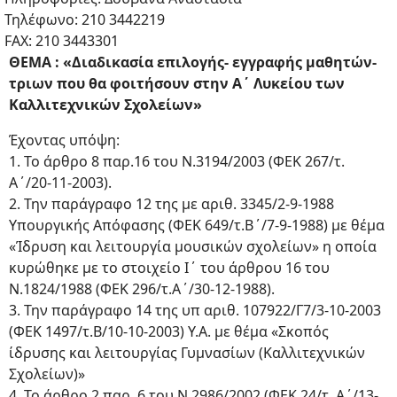
Τηλέφωνο: 210 3442219
FAX: 210 3443301
ΘΕΜΑ : «Διαδικασία επιλογής- εγγραφής μαθητών-
τριων που θα φοιτήσουν στην Α΄ Λυκείου των
Καλλιτεχνικών Σχολείων»
Έχοντας υπόψη:
1. Το άρθρο 8 παρ.16 του Ν.3194/2003 (ΦΕΚ 267/τ.
Α΄/20-11-2003).
2. Την παράγραφο 12 της με αριθ. 3345/2-9-1988
Υπουργικής Απόφασης (ΦΕΚ 649/τ.Β΄/7-9-1988) με θέμα
«Ίδρυση και λειτουργία μουσικών σχολείων» η οποία
κυρώθηκε με το στοιχείο Ι΄ του άρθρου 16 του
Ν.1824/1988 (ΦΕΚ 296/τ.Α΄/30-12-1988).
3. Την παράγραφο 14 της υπ αριθ. 107922/Γ7/3-10-2003
(ΦΕΚ 1497/τ.Β/10-10-2003) Υ.Α. με θέμα «Σκοπός
ίδρυσης και λειτουργίας Γυμνασίων (Καλλιτεχνικών
Σχολείων)»
4. Το άρθρο 2 παρ. 6 του Ν.2986/2002 (ΦΕΚ 24/τ. Α΄/13-