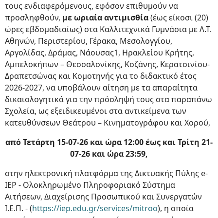
τους ενδιαφερόμενους, εφόσον επιθυμούν να
προσληφθούν,
με ωριαία αντιμισθία
(έως είκοσι (20)
ώρες εβδομαδιαίως) στα Καλλιτεχνικά Γυμνάσια με Λ.Τ.
Αθηνών, Περιστερίου, Γέρακα, Μεσολογγίου,
Αργολίδας, Δράμας, Νάουσας1, Ηρακλείου Κρήτης,
Αμπελοκήπων – Θεσσαλονίκης, Κοζάνης, Κερατσινίου-
Δραπετσώνας και Κομοτηνής για το διδακτικό έτος
2026-2027, να υποβάλουν αίτηση με τα απαραίτητα
δικαιολογητικά για την πρόσληψή τους στα παραπάνω
Σχολεία, ως εξειδικευμένοι στα αντικείμενα των
κατευθύνσεων Θεάτρου – Κινηματογράφου και Χορού,
από Τετάρτη 15-07-26 και ώρα 12:00 έως και Τρίτη 21-
07-26 και ώρα 23:59,
στην ηλεκτρονική πλατφόρμα της Δικτυακής Πύλης e-
IEP - Ολοκληρωμένο Πληροφοριακό Σύστημα
Αιτήσεων, Διαχείρισης Προσωπικού και Συνεργατών
Ι.Ε.Π. - (
https://iep.edu.gr/services/mitroo
), η οποία