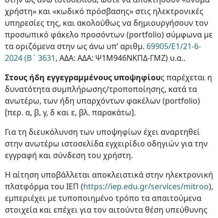
χρήστη» και «κωδικό πρόσβασης» στις ηλεκτρονικές
υπηρεσίες της, και ακολούθως να δημιουργήσουν τον
προσωπικό φάκελο προσόντων (portfolio) σύμφωνα με
τα οριζόμενα στην ως άνω υπ’ αριθμ.
69905/Ε1/21-6-
2024 (Β΄ 3631
, ΑΔΑ: ΑΔΑ: Ψ1Μ946ΝΚΠΔ-ΓΜΖ) υ.α..
Στους ήδη εγγεγραμμένους υποψηφίου
ς παρέχεται η
δυνατότητα συμπλήρωσης/τροποποίησης, κατά τα
ανωτέρω, των ήδη υπαρχόντων φακέλων (portfolio)
[περ. α, β, γ, δ και ε, βλ. παρακάτω].
Για τη διευκόλυνση των υποψηφίων έχει αναρτηθεί
στην ανωτέρω ιστοσελίδα εγχειρίδιο οδηγιών για την
εγγραφή και σύνδεση του χρήστη.
Η αίτηση υποβάλλεται αποκλειστικά στην ηλεκτρονική
πλατφόρμα του ΙΕΠ (
https://iep.edu.gr/services/mitroo
),
εμπεριέχει με τυποποιημένο τρόπο τα απαιτούμενα
στοιχεία και επέχει για τον αιτούντα θέση υπεύθυνης