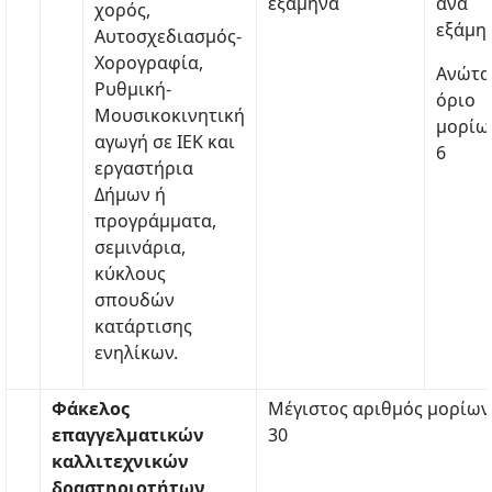
εξάμηνα
ανά
χορός,
εξάμη
Αυτοσχεδιασμός-
Χορογραφία,
Ανώτα
Ρυθμική-
όριο
Μουσικοκινητική
μορίω
αγωγή σε ΙΕΚ και
6
εργαστήρια
Δήμων ή
προγράμματα,
σεμινάρια,
κύκλους
σπουδών
κατάρτισης
ενηλίκων.
Φάκελος
Μέγιστος αριθμός μορίων
επαγγελματικών
30
καλλιτεχνικών
δραστηριοτήτων