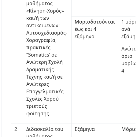
μαθήματος
«Κίνηση-Χορός»
και/ή των
Μοριοδοτούνται
1 μόρι
αντικειμένων:
έως και 4
ανά
Αυτοσχεδιασμός-
εξάμηνα
εξάμη
Χορογραφία,
πρακτικές
Ανώτα
“Somatics’ σε
όριο
Ανώτερη Σχολή
μορίω
Δραματικής
4
Τέχνης και/ή σε
Ανώτερες
Επαγγελματικές
Σχολές Χορού
τριετούς
φοίτησης.
2
Διδασκαλία του
Εξάμηνα
Μόρια
μαθήματος