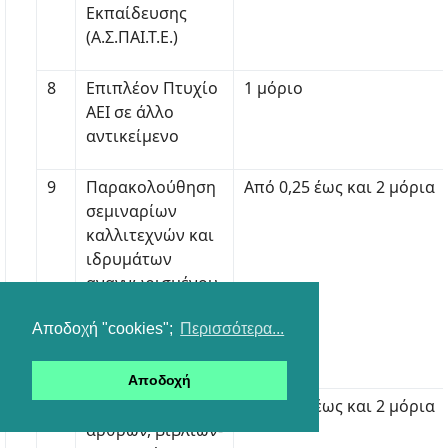
Εκπαίδευσης
(Α.Σ.ΠΑΙ.Τ.Ε.)
8
Επιπλέον Πτυχίο
1 μόριο
ΑΕΙ σε άλλο
αντικείμενο
9
Παρακολούθηση
Από 0,25 έως και 2 μόρια
σεμιναρίων
καλλιτεχνών και
ιδρυμάτων
αναγνωρισμένου
κύρους (το
Αποδοχή "cookies";
Περισσότερα...
λιγότερο 20
ώρες)
Αποδοχή
10
Συγγραφή
Από 0,25 έως και 2 μόρια
άρθρων, βιβλίων-