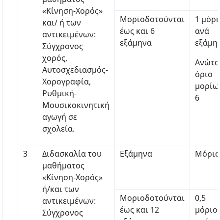
«Κίνηση-Χορός»
Μοριοδοτούνται
1 μόρι
και/ ή των
έως και 6
ανά
αντικειμένων:
εξάμηνα
εξάμη
Σύγχρονος
χορός,
Ανώτα
Αυτοσχεδιασμός-
όριο
Χορογραφία,
μορίω
Ρυθμική-
6
Μουσικοκινητική
αγωγή σε
σχολεία.
3
Διδασκαλία του
Εξάμηνα
Μόρια
μαθήματος
«Κίνηση-Χορός»
ή/και των
Μοριοδοτούνται
0,5
αντικειμένων:
έως και 12
μόριο
Σύγχρονος