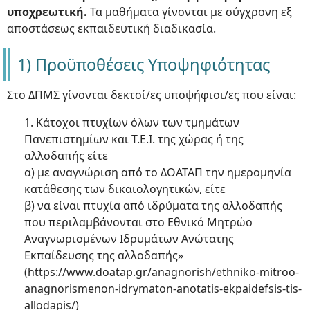
υποχρεωτική.
Τα μαθήματα γίνονται με σύγχρονη εξ
αποστάσεως εκπαιδευτική διαδικασία.
1) Προϋποθέσεις Υποψηφιότητας
Στο ΔΠΜΣ γίνονται δεκτοί/ες υποψήφιοι/ες που είναι:
1. Κάτοχοι πτυχίων όλων των τμημάτων
Πανεπιστημίων και Τ.Ε.Ι. της χώρας ή της
αλλοδαπής είτε
α) με αναγνώριση από το ΔΟΑΤΑΠ την ημερομηνία
κατάθεσης των δικαιολογητικών, είτε
β) να είναι πτυχία από ιδρύματα της αλλοδαπής
που περιλαμβάνονται στο Εθνικό Μητρώο
Αναγνωρισμένων Ιδρυμάτων Ανώτατης
Εκπαίδευσης της αλλοδαπής»
(https://www.doatap.gr/anagnorish/ethniko-mitroo-
anagnorismenon-idrymaton-anotatis-ekpaidefsis-tis-
allodapis/)