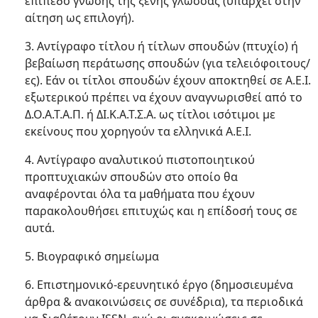
επίπεδο γνώσης της ξένης γλώσσας (υπάρχει στην
αίτηση ως επιλογή).
3. Αντίγραφο τίτλου ή τίτλων σπουδών (πτυχίο) ή
βεβαίωση περάτωσης σπουδών (για τελειόφοιτους/
ες). Εάν οι τίτλοι σπουδών έχουν αποκτηθεί σε Α.Ε.Ι.
εξωτερικού πρέπει να έχουν αναγνωρισθεί από το
Δ.Ο.Α.Τ.Α.Π. ή ΔΙ.Κ.Α.Τ.Σ.Α. ως τίτλοι ισότιμοι με
εκείνους που χορηγούν τα ελληνικά Α.Ε.Ι.
4. Αντίγραφο αναλυτικού πιστοποιητικού
προπτυχιακών σπουδών στο οποίο θα
αναφέρονται όλα τα μαθήματα που έχουν
παρακολουθήσει επιτυχώς και η επίδοσή τους σε
αυτά.
5. Βιογραφικό σημείωμα
6. Επιστημονικό-ερευνητικό έργο (δημοσιευμένα
άρθρα & ανακοινώσεις σε συνέδρια), τα περιοδικά