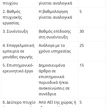
πτυχίου
γίνεται αναλογικά
2. Βαθμός
Η βαθμολόγηση
5
πτυχιακής
γίνεται αναλογικά
εργασίας
3. Συνέντευξη
Βαθμός επίδοσης
30
στη συνέντευξη
4. Επαγγελματική
Ανάλογα με το
25
εμπειρία σε
χρόνο υπηρεσίας
μονάδες αγωγής
5. Επιστημονικό-
Δημοσιευμένα
15
ερευνητικό έργο
άρθρα σε
επιστημονικά
περιοδικά ή/και
ανακοινώσεις σε
συνέδρια
6. Δεύτερο πτυχίο
Από ΑΕΙ της χώρας ή
5