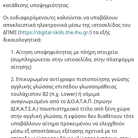
κατάθεσης υποψηφιότητας
Οι ενδιαφερόμενοι/ες καλούνται να υποβάλουν
αποκλειστικά ηλεκτρονικά μέσω της ιστοσελίδας του
ΔΠΜΣ (
https://digital-skills.the.ihu.gr/
) τα εξής
δικαιολογητικά:
1. Αίτηση υποψηφιότητας με πλήρη στοιχεία
(συμπληρώνεται στην ιστοσελίδα, στην πλατφόρμα
αίτησης)
2. Επικυρωμένο αντίγραφο πιστοποίησης γνώσης
αγγλικής γλώσσας επιπέδου γλωσσομάθειας
τουλάχιστον Β2 (π.χ. Lower) ή νόμιμα
αναγνωρισμένο από το Δ.Ο.Α.Τ.Α.Π. (πρώην
ΔΙ.Κ.Α.Τ.Σ.Α.) πανεπιστημιακό τίτλο από ξένη χώρα
στην αγγλική γλώσσα, ή εφόσον δεν διαθέτουν τότε
υποβάλλουν αίτημα προκειμένου να ελεγχθούν
μέσω εξ αποστάσεως εξέτασης σχετικά με το