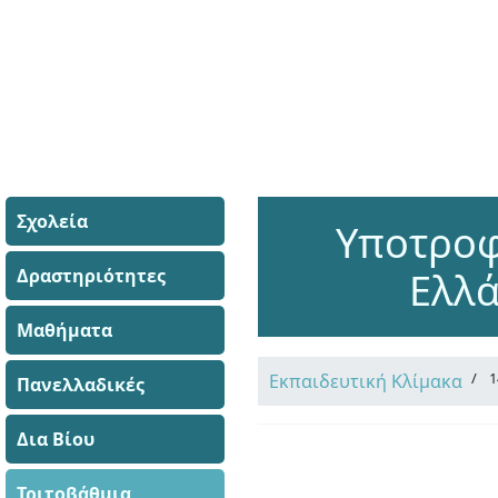
Σχολεία
Υποτροφ
Δραστηριότητες
Ελλά
Μαθήματα
1
Εκπαιδευτική Κλίμακα
Πανελλαδικές
Δια Βίου
Τριτοβάθμια