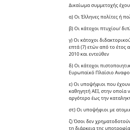
Δικαίωμα συμμετοχής έχου
α) Οι Έλληνες πολίτες ή π
β) Οι κάτοχοι πτυχίου/ δι
γ) Οι κάτοχοι διδακτορικο
επτά (7) ετών από το έτος
2010 και εντεύθεν
δ) Οι κάτοχοι πιστοποιητι
Ευρωπαϊκό Πλαίσιο Αναφορ
ε) Οι υποψήφιοι που έχου
καθηγητή ΑΕΙ, στην οποία ν
αργότερο έως την καταληκ
στ) Οι υποψήφιοι με ατομι
ζ) Όσοι δεν χρηματοδοτούν
τη διάρκεια της υποτροφίας