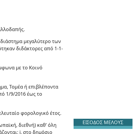
 αλλοδαπής.
ι διάστημα μεγαλύτερο των
ύτηκαν διδάκτορες από 1-1-
ύμφωνα με το Κοινό
μα, Τομέα ή επιβλέποντα
πό 1/9/2016 έως το
ελευταίο φορολογικό έτος.
ΕΙΣΟΔΟΣ ΜΕΛΟΥΣ
παϊκή, διεθνή) καθ’ όλη
ζονται: i. στο δημόσιο