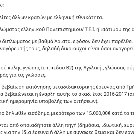
ν:
ολίτες άλλων κρατών με ελληνική εθνικότητα.
πλώματος ελληνικού Πανεπιστημίου/ Τ.Ε.Ι. ή ισότιμου της
ύ διπλώματος με βαθμό Άριστα, εφόσον δεν έχει παρέλθε
 αναγόρευσής τους, δηλαδή δικαιούχοι είναι όσοι αναγορε
κού καλής γνώσης (επιπέδου B2) της Αγγλικής γλώσσας σ
άς για τις γλώσσες.
ν βεβαίωση εκπόνησης μεταδιδακτορικής έρευνας από Τμή
α βεβαιώνεται η έναρξη αυτής το ακαδ. έτος 2016-2017 (α
τική ημερομηνία υποβολής των αιτήσεων).
κό δηλωθέν εισόδημα μικρότερο των 15.000,00€ κατά το τ
ται από οποιαδήποτε άλλη πηγή (δημόσια, ιδιωτική, ευρω
 για την ίδια έρευνα ή άλλη με συναφές θέμα και δεν εργά