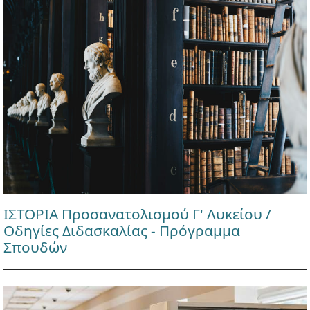
ΙΣΤΟΡΙΑ Προσανατολισμού Γ' Λυκείου /
Οδηγίες Διδασκαλίας - Πρόγραμμα
Σπουδών