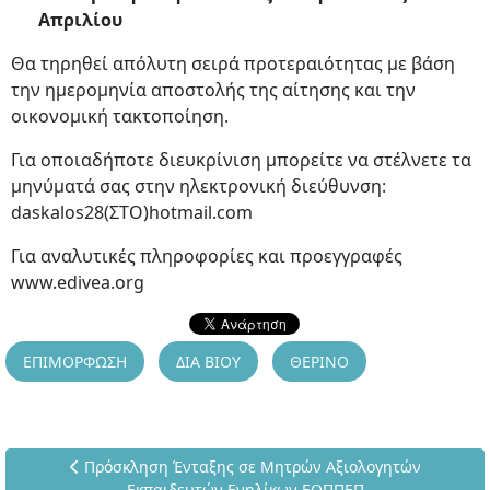
Απριλίου
Θα τηρηθεί απόλυτη σειρά προτεραιότητας με βάση
την ημερομηνία αποστολής της αίτησης και την
οικονομική τακτοποίηση.
Για οποιαδήποτε διευκρίνιση μπορείτε να στέλνετε τα
μηνύματά σας στην ηλεκτρονική διεύθυνση:
daskalos28(ΣΤΟ)hotmail.com
Για αναλυτικές πληροφορίες και προεγγραφές
www.edivea.org
ΕΠΙΜΟΡΦΩΣΗ
ΔΙΑ ΒΙΟΥ
ΘΕΡΙΝΟ
Προηγούμενο άρθρο: Πρόσκληση Ένταξης σε Μητρών Αξ
Πρόσκληση Ένταξης σε Μητρών Αξιολογητών
Εκπαιδευτών Ενηλίκων ΕΟΠΠΕΠ