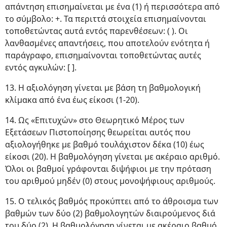
απάντηση επισημαίνεται με ένα (1) ή περισσότερα από
το σύμβολο: +. Τα περιττά στοιχεία επισημαίνονται
τοποθετώντας αυτά εντός παρενθέσεων: ( ). Οι
λανθασμένες απαντήσεις, που αποτελούν ενότητα ή
παράγραφο, επισημαίνονται τοποθετώντας αυτές
εντός αγκυλών: [ ].
13. Η αξιολόγηση γίνεται με βάση τη βαθμολογική
κλίμακα από ένα έως είκοσι (1-20).
14. Ως «Επιτυχών» στο Θεωρητικό Μέρος των
Εξετάσεων Πιστοποίησης θεωρείται αυτός που
αξιολογήθηκε με βαθμό τουλάχιστον δέκα (10) έως
είκοσι (20). Η βαθμολόγηση γίνεται με ακέραιο αριθμό.
Όλοι οι βαθμοί γράφονται διψήφιοι με την πρόταση
του αριθμού μηδέν (0) στους μονοψήφιους αριθμούς.
15. Ο τελικός βαθμός προκύπτει από το άθροισμα των
βαθμών των δύο (2) βαθμολογητών διαιρούμενος διά
του δύο (2). Η βαθμολόγηση γίνεται με ακέραιο βαθμό.