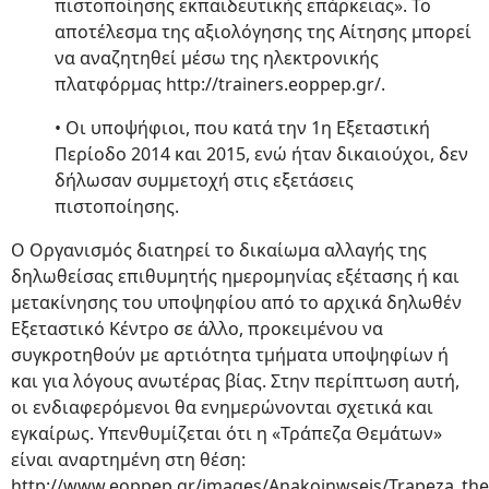
πιστοποίησης εκπαιδευτικής επάρκειας». Το
αποτέλεσμα της αξιολόγησης της Αίτησης μπορεί
να αναζητηθεί μέσω της ηλεκτρονικής
πλατφόρμας http://trainers.eoppep.gr/.
• Οι υποψήφιοι, που κατά την 1η Εξεταστική
Περίοδο 2014 και 2015, ενώ ήταν δικαιούχοι, δεν
δήλωσαν συμμετοχή στις εξετάσεις
πιστοποίησης.
Ο Οργανισμός διατηρεί το δικαίωμα αλλαγής της
δηλωθείσας επιθυμητής ημερομηνίας εξέτασης ή και
μετακίνησης του υποψηφίου από το αρχικά δηλωθέν
Εξεταστικό Κέντρο σε άλλο, προκειμένου να
συγκροτηθούν με αρτιότητα τμήματα υποψηφίων ή
και για λόγους ανωτέρας βίας. Στην περίπτωση αυτή,
οι ενδιαφερόμενοι θα ενημερώνονται σχετικά και
εγκαίρως. Υπενθυμίζεται ότι η «Τράπεζα Θεμάτων»
είναι αναρτημένη στη θέση:
http://www.eoppep.gr/images/Anakoinwseis/Trapeza_th