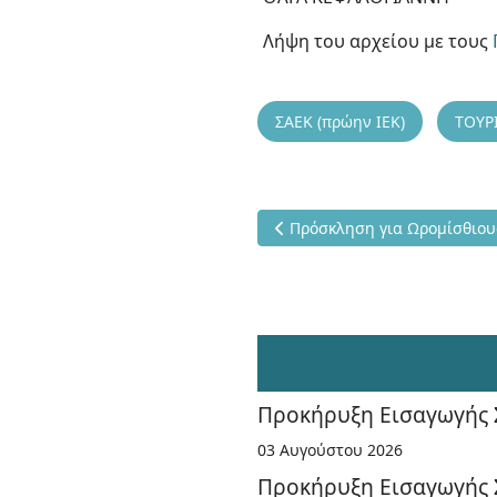
Λήψη του αρχείου με τους
ΣΑΕΚ (πρώην ΙΕΚ)
ΤΟΥΡ
Προηγούμενο άρθρο: Πρόσκλη
Πρόσκληση για Ωρομίσθιους
Προκήρυξη Εισαγωγής 
03 Αυγούστου 2026
Προκήρυξη Εισαγωγής Σ