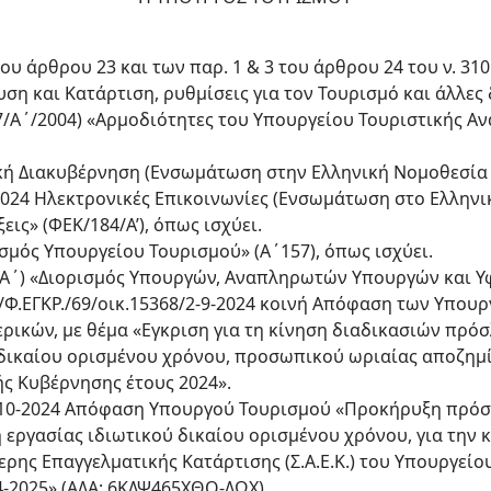
 του άρθρου 23 και των παρ. 1 & 3 του άρθρου 24 του ν. 31
ση και Κατάρτιση, ρυθμίσεις για τον Τουρισμό και άλλες 
187/Α΄/2004) «Αρμοδιότητες του Υπουργείου Τουριστικής Α
ακή Διακυβέρνηση (Ενσωμάτωση στην Ελληνική Νομοθεσία 
/1024 Ηλεκτρονικές Επικοινωνίες (Ενσωμάτωση στο Ελληνικ
εις» (ΦΕΚ/184/Α’), όπως ισχύει.
ισμός Υπουργείου Τουρισμού» (Α΄157), όπως ισχύει.
31/Α΄) «Διορισμός Υπουργών, Αναπληρωτών Υπουργών και 
Δ/Φ.ΕΓΚΡ./69/οικ.15368/2-9-2024 κοινή Απόφαση των Υπου
ερικών, με θέμα «Εγκριση για τη κίνηση διαδικασιών πρ
 δικαίου ορισμένου χρόνου, προσωπικού ωριαίας αποζημ
κής Κυβέρνησης έτους 2024».
/04-10-2024 Απόφαση Υπουργού Τουρισμού «Προκήρυξη πρ
 εργασίας ιδιωτικού δικαίου ορισμένου χρόνου, για την
ης Επαγγελματικής Κατάρτισης (Σ.Α.E.K.) του Υπουργείου
4-2025» (ΑΔΑ: 6ΚΔΨ465ΧΘΟ-ΔΩΧ).