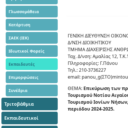
Γλωσσομάθεια
Κατάρτιση
ΓΕΝΙΚΗ ΔΙΕΥΘΥΝΣΗ ΟΙΚΟΝ
ΣΑΕΚ (ΙΕΚ)
Δ/ΝΣΗ ΔΙΟΙΚΗΤΙΚΟΥ
ΤΜΗΜΑ ΔΙΑΧΕΙΡΙΣΗΣ ΑΝΘ
Ιδιωτικοί Φορείς
Ταχ. Δ/νση: Αμαλίας 12, Τ.
Πληροφορίες: Γ.Πάνου
Εκπαιδευτές
Τηλ.: 210-3736227
email: panou_g(ΣΤΟ)mintou
Επιμορφώσεις
ΘΕΜΑ:
Επικύρωση των πρ
Συνέδρια
Τουρισμού Νοτίου Αιγαίου
Τουρισμού Ιονίων Νήσων, 
Τριτοβάθμια
περιόδου 2024-2025.
Εκπαιδευτικοί