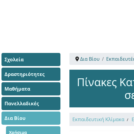
Δια Βίου
Εκπαιδευτέ
Σχολεία
Δραστηριότητες
Πίνακες Κα
Μαθήματα
σ
Πανελλαδικές
Δια Βίου
Εκπαιδευτική Κλίμακα
Χρήσιμα