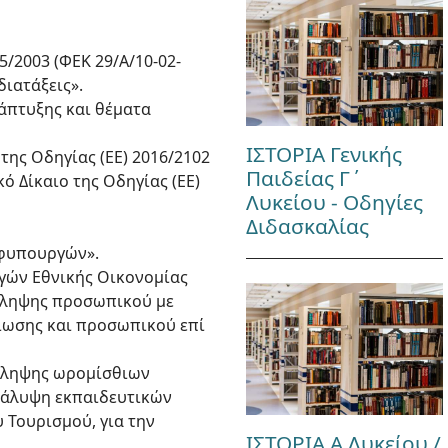
05/2003 (ΦΕΚ 29/Α/10-02-
διατάξεις».
νάπτυξης και θέματα
ΙΣΤΟΡΙΑ Γενικής
της Οδηγίας (ΕΕ) 2016/2102
Παιδείας Γ΄
ό Δίκαιο της Οδηγίας (ΕΕ)
Λυκείου - Οδηγίες
Διδασκαλίας
Υφυπουργών».
ργών Εθνικής Οικονομίας
όσληψης προσωπικού με
ίωσης και προσωπικού επί
όσληψης ωρομίσθιων
 κάλυψη εκπαιδευτικών
 Τουρισμού, για την
ΙΣΤΟΡΙΑ Α Λυκείου /