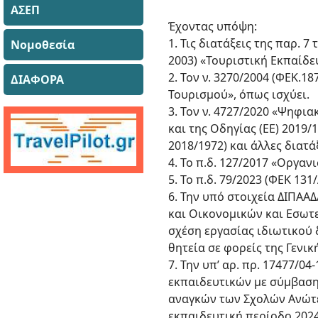
ΑΣΕΠ
Έχοντας υπόψη:
1. Τις διατάξεις της παρ. 7
Νομοθεσία
2003) «Τουριστική Εκπαίδευ
2. Τον ν. 3270/2004 (ΦΕΚ.
ΔΙΑΦΟΡΑ
Τουρισμού», όπως ισχύει.
3. Τον ν. 4727/2020 «Ψηφι
και της Οδηγίας (ΕΕ) 2019
2018/1972) και άλλες διατάξ
4. Το π.δ. 127/2017 «Οργαν
5. Το π.δ. 79/2023 (ΦΕΚ 1
6. Την υπό στοιχεία ΔΙΠΑΑ
και Οικονομικών και Εσωτ
σχέση εργασίας ιδιωτικού
θητεία σε φορείς της Γενι
7. Την υπ’ αρ. πρ. 17477
εκπαιδευτικών με σύμβαση
αναγκών των Σχολών Ανώτερ
εκπαιδευτική περίοδο 202