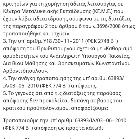
κριτηρίων για τη χορήγηση άδειας λειτουργίας σε
Κέντρα Μεταλυκειακής Εκπαίδευσης (ΚΕ.Μ.Ε.) που
έχουν λάβει άδεια ίδρυσης σύμφωνα με τις διατάξεις
της παραγράφου 2 του άρθρου 6 του ν.3696/2008 όπως
τροποποιήθηκε και ισχύει».
3. Την υπ’ αριθμ. Υ18 /30−11−2011 (ΦΕΚ 2748 Β΄)
απόφαση του Πρωθυπουργού σχετικά με «Καθορισμό
αρμοδιοτήτων του Αναπληρωτή Υπουργού Παιδείας,
Δια Βίου Μάθησης και Θρησκευμάτων Κωνσταντίνου
Αρβανιτόπουλου».
4. Την ανάγκη τροποποίησης της υπ’ αριθμ. 63893/
ΙΑ/03−06−2010 (ΦΕΚ 774 Β΄) απόφασης.
5. Το γεγονός ότι από τις διατάξεις της παρούσας
απόφασης δεν προκαλείται δαπάνη σε βάρος του
κρατικού προϋπολογισμού, αποφασίζουμε:
Τροποποιούμε την υπ’ αριθμ. 63893/ΙΑ/03−06−2010
(ΦΕΚ 774 Β΄) απόφαση ως προς τα κάτωθι: