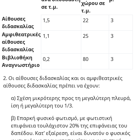
χώρου σε
σε τ.μ.
τ.μ.
Αίθουσες
1,5
22
3
διδασκαλίας
Αμφιθεατρικές
1,1
25
3
αίθουσες
διδασκαλίας
Βιβλιοθήκη
0,2
80
3
Αναγνωστήριο
2. Οι αίθουσες διδασκαλίας και οι αμφιθεατρικές
αίθουσες διδασκαλίας πρέπει να έχουν:
α) Σχέση μικρότερης προς τη μεγαλύτερη πλευρά,
ίση ή μεγαλύτερη του 1/3.
β) Επαρκή φυσικό φωτισμό, με φωτιστική
επιφάνεια τουλάχιστον 20% της επιφάνειας του
δαπέδου. Κατ’ εξαίρεση, είναι δυνατόν ο φυσικός