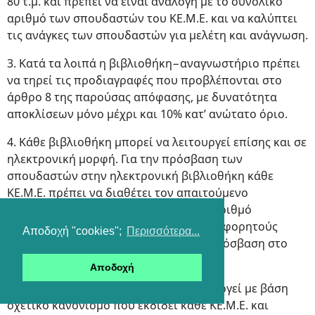
80 τ.μ. και πρέπει να είναι ανάλογη με το συνολικό
αριθμό των σπουδαστών του ΚΕ.Μ.Ε. και να καλύπτει
τις ανάγκες των σπουδαστών για μελέτη και ανάγνωση.
3. Κατά τα λοιπά η βιβλιοθήκη−αναγνωστήριο πρέπει
να τηρεί τις προδιαγραφές που προβλέπονται στο
άρθρο 8 της παρούσας απόφασης, με δυνατότητα
αποκλίσεων μόνο μέχρι και 10% κατ’ ανώτατο όριο.
4. Κάθε βιβλιοθήκη μπορεί να λειτουργεί επίσης και σε
ηλεκτρονική μορφή. Για την πρόσβαση των
σπουδαστών στην ηλεκτρονική βιβλιοθήκη κάθε
ΚΕ.Μ.Ε. πρέπει να διαθέτει τον απαιτούμενο
υλικοτεχνικό εξοπλισμό, ιδίως ικανό αριθμό
ηλεκτρονικών υπολογιστών, θέσεις για φορητούς
Αποδοχή "cookies";
Περισσότερα...
ηλεκτρονικούς υπολογιστές, συνεχή πρόσβαση στο
διαδίκτυο, εκτυπωτές κ.λπ.
Αποδοχή
5. Η βιβλιοθήκη−αναγνωστήριο λειτουργεί με βάση
σχετικό κανονισμό που εκδίδει κάθε ΚΕ.Μ.Ε. και