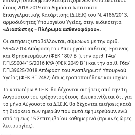
επιλογή υποψηφίων καταρτιζομένων εκπαιδευτικού
έτους 2018-2019 στα Δημόσια Ινστιτούτα
Επαγγελματικής Κατάρτισης (Δ.Ι.Ε.Κ) του Ν. 4186/2013,
αρμοδιότητας Υπουργείου Υγείας, στην ειδικότητα
«Διασώστης – Πλήρωμα ασθενοφόρου».
Οι αιτήσεις υποβάλλονται, σύμφωνα με την αριθ.
5954/2014 Απόφαση του Υπουργού Παιδείας, Έρευνας
και Θρησκευμάτων (ΦΕΚ 1807 Β΄), την αριθ. Γ4α/
Γ.Π.55004/15/2016 ΚΥΑ (ΦΕΚ 2049 Β΄) και την αριθ. Γ6α/
Γ.Π.39625/2018 Απόφαση του Αναπληρωτή Υπουργού
Υγείας (ΦΕΚ B΄ 2482) όπως τροποποιήθηκε και ισχύει.
Τα κατωτέρω Δ.Ι.Ε.Κ. θα δέχονται αιτήσεις από την 1η
Αυγούστου του τρέχοντος έτους. Διευκρινίζεται ότι για
το μήνα Αύγουστο τα Δ.Ι.Ε.Κ. θα δέχονται αιτήσεις κατά
τη διάρκεια των ημερών που αυτά εφημερεύουν, ενώ
από 1η έως 15 Σεπτεμβρίου καθημερινά (πρωινές ώρες
λειτουργίας).