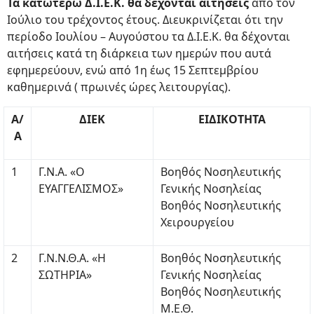
Τα κατωτέρω Δ.Ι.Ε.Κ. θα δέχονται αιτήσεις
από τον
Ιούλιο του τρέχοντος έτους. Διευκρινίζεται ότι την
περίοδο Ιουλίου – Αυγούστου τα Δ.Ι.Ε.Κ. θα δέχονται
αιτήσεις κατά τη διάρκεια των ημερών που αυτά
εφημερεύουν, ενώ από 1η έως 15 Σεπτεμβρίου
καθημερινά ( πρωινές ώρες λειτουργίας).
Α/
ΔΙΕΚ
ΕΙΔΙΚΟΤΗΤΑ
Α
1
Γ.Ν.Α. «Ο
Βοηθός Νοσηλευτικής
ΕΥΑΓΓΕΛΙΣΜΟΣ»
Γενικής Νοσηλείας
Βοηθός Νοσηλευτικής
Χειρουργείου
2
Γ.Ν.Ν.Θ.Α. «Η
Βοηθός Νοσηλευτικής
ΣΩΤΗΡΙΑ»
Γενικής Νοσηλείας
Βοηθός Νοσηλευτικής
Μ.Ε.Θ.