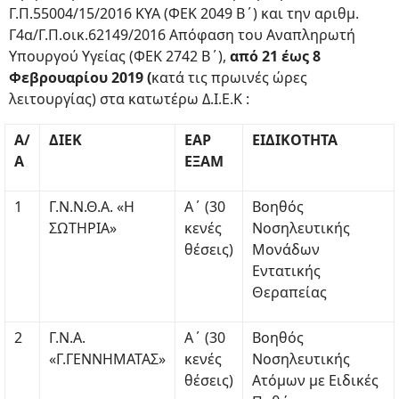
Γ.Π.55004/15/2016 ΚΥΑ (ΦΕΚ 2049 Β΄) και την αριθμ.
Γ4α/Γ.Π.οικ.62149/2016 Απόφαση του Αναπληρωτή
Υπουργού Υγείας (ΦΕΚ 2742 Β΄),
από 21 έως 8
Φεβρουαρίου 2019 (
κατά τις πρωινές ώρες
λειτουργίας) στα κατωτέρω Δ.Ι.Ε.Κ :
Α/
ΔΙΕΚ
ΕΑΡ
ΕΙΔΙΚΟΤΗΤΑ
Α
ΕΞΑΜ
1
Γ.Ν.Ν.Θ.Α. «Η
Α΄ (30
Βοηθός
ΣΩΤΗΡΙΑ»
κενές
Νοσηλευτικής
θέσεις)
Μονάδων
Εντατικής
Θεραπείας
2
Γ.Ν.Α.
Α΄ (30
Βοηθός
«Γ.ΓΕΝΝΗΜΑΤΑΣ»
κενές
Νοσηλευτικής
θέσεις)
Ατόμων με Ειδικές