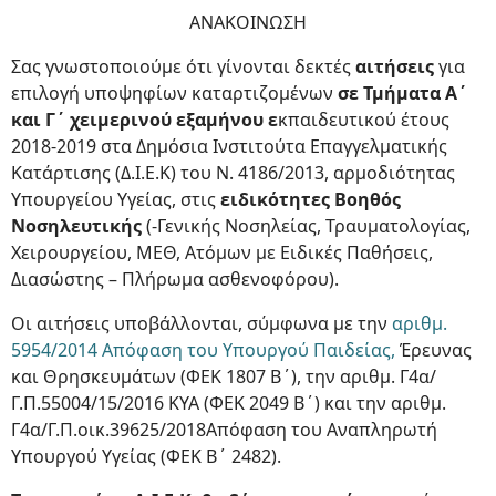
ΑΝΑΚΟΙΝΩΣΗ
Σας γνωστοποιούμε ότι γίνονται δεκτές
αιτήσεις
για
επιλογή υποψηφίων καταρτιζομένων
σε Τμήματα Α΄
και Γ΄ χειμερινού εξαμήνου ε
κπαιδευτικού έτους
2018-2019 στα Δημόσια Ινστιτούτα Επαγγελματικής
Κατάρτισης (Δ.Ι.Ε.Κ) του Ν. 4186/2013, αρμοδιότητας
Υπουργείου Υγείας, στις
ειδικότητες Βοηθός
Νοσηλευτικής
(-Γενικής Νοσηλείας, Τραυματολογίας,
Χειρουργείου, ΜΕΘ, Ατόμων με Ειδικές Παθήσεις,
Διασώστης – Πλήρωμα ασθενοφόρου).
Οι αιτήσεις υποβάλλονται, σύμφωνα με την
αριθμ.
5954/2014 Απόφαση του Υπουργού Παιδείας,
Έρευνας
και Θρησκευμάτων (ΦΕΚ 1807 Β΄), την αριθμ. Γ4α/
Γ.Π.55004/15/2016 ΚΥΑ (ΦΕΚ 2049 Β΄) και την αριθμ.
Γ4α/Γ.Π.οικ.39625/2018Απόφαση του Αναπληρωτή
Υπουργού Υγείας (ΦΕΚ B΄ 2482).