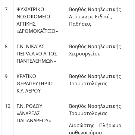
7
ΨΥΧΙΑΤΡΙΚΟ
Βοηθός Νοσηλευτικής
ΝΟΣΟΚΟΜΕΙΟ
Ατόμων με Ειδικές
ΑΤΤΙΚΗΣ
Παθήσεις
«ΔΡΟΜΟΚΑΪΤΕΙΟ»
8
Γ.Ν. ΝΙΚΑΙΑΣ
Βοηθός Νοσηλευτικής
ΠΕΙΡΑΙΑ «Ο ΑΓΙΟΣ
Χειρουργείου
ΠΑΝΤΕΛΕΗΜΩΝ»
9
ΚΡΑΤΙΚΟ
Βοηθός Νοσηλευτικής
ΘΕΡΑΠΕΥΤΗΡΙΟ –
Τραυματολογίας
Κ.Υ. ΛΕΡΟΥ
10
Γ.Ν. ΡΟΔΟΥ
Βοηθός Νοσηλευτικής
«ΑΝΔΡΕΑΣ
Τραυματολογίας
ΠΑΠΑΝΔΡΕΟΥ»
Διασώστης – Πλήρωμα
ασθενοφόρου