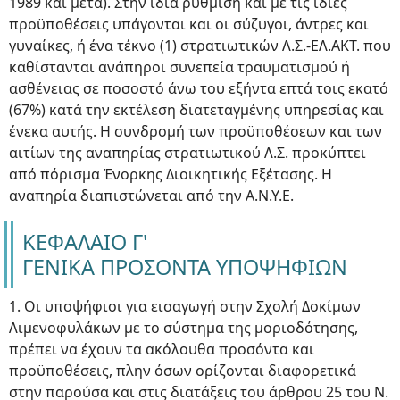
1989 και μετά). Στην ίδια ρύθμιση και με τις ίδιες
προϋποθέσεις υπάγονται και οι σύζυγοι, άντρες και
γυναίκες, ή ένα τέκνο (1) στρατιωτικών Λ.Σ.-ΕΛ.ΑΚΤ. που
καθίστανται ανάπηροι συνεπεία τραυματισμού ή
ασθένειας σε ποσοστό άνω του εξήντα επτά τοις εκατό
(67%) κατά την εκτέλεση διατεταγμένης υπηρεσίας και
ένεκα αυτής. Η συνδρομή των προϋποθέσεων και των
αιτίων της αναπηρίας στρατιωτικού Λ.Σ. προκύπτει
από πόρισμα Ένορκης Διοικητικής Εξέτασης. Η
αναπηρία διαπιστώνεται από την Α.Ν.Υ.Ε.
ΚΕΦΑΛΑΙΟ Γ'
ΓΕΝΙΚΑ ΠΡΟΣΟΝΤΑ ΥΠΟΨΗΦΙΩΝ
1. Οι υποψήφιοι για εισαγωγή στην Σχολή Δοκίμων
Λιμενοφυλάκων με το σύστημα της μοριοδότησης,
πρέπει να έχουν τα ακόλουθα προσόντα και
προϋποθέσεις, πλην όσων ορίζονται διαφορετικά
στην παρούσα και στις διατάξεις του άρθρου 25 του Ν.