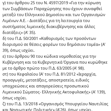
γ) του άρθρου 25 του Ν. 4597/2019 «Για την κύρωση
των Συμβάσεων Παραχώρησης που έχουν συναφθεί
μεταξύ του Ελληνικού Δημοσίου και των Οργανισμών
Λιμένων Α.Ε. - Διατάξεις για τη λειτουργία του
συστήματος λιμενικής διακυβέρνησης και άλλες
διατάξεις» (Α' 35).
δ) του Π.Δ. 50/2001 «Καθορισμός των προσόντων
διορισμού σε θέσεις φορέων του δημόσιου τομέα» (Α'
39), όπως ισχύει.
ε) του άρθρου 90 του κώδικα νομοθεσίας για την
Κυβέρνηση και τα Κυβερνητικά Όργανα που κυρώθηκε
με το άρθρο πρώτο του Π.Δ. 63/2005 (Α' 98).
στ) του Κεφαλαίου ΙΑ' του Π.Δ. 81/2012 «Ιεραρχία,
προαγωγές, μετατάξεις, αποστρατεία, ειδικές
υποχρεώσεις και απαγορεύσεις προσωπικού
Λιμενικού Σώματος- Ελληνικής Ακτοφυλακής» (Α' 139),
όπως ισχύει.
ζ) του Π.Δ. 13/2018 «Οργανισμός Υπουργείου Ναυτιλίας
και Νησιωτικής Πολιτικής» (Α'26), όπως ισχύει.