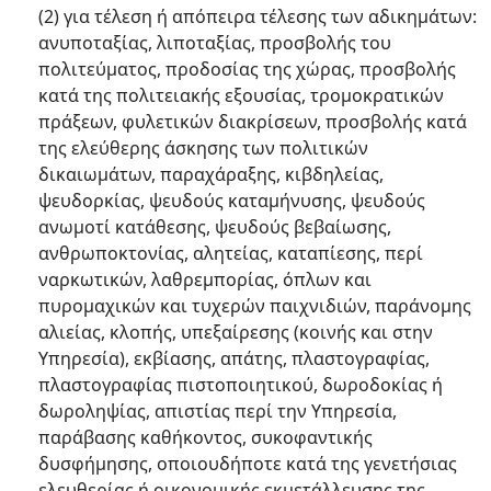
(2) για τέλεση ή απόπειρα τέλεσης των αδικημάτων:
ανυποταξίας, λιποταξίας, προσβολής του
πολιτεύματος, προδοσίας της χώρας, προσβολής
κατά της πολιτειακής εξουσίας, τρομοκρατικών
πράξεων, φυλετικών διακρίσεων, προσβολής κατά
της ελεύθερης άσκησης των πολιτικών
δικαιωμάτων, παραχάραξης, κιβδηλείας,
ψευδορκίας, ψευδούς καταμήνυσης, ψευδούς
ανωμοτί κατάθεσης, ψευδούς βεβαίωσης,
ανθρωποκτονίας, αλητείας, καταπίεσης, περί
ναρκωτικών, λαθρεμπορίας, όπλων και
πυρομαχικών και τυχερών παιχνιδιών, παράνομης
αλιείας, κλοπής, υπεξαίρεσης (κοινής και στην
Υπηρεσία), εκβίασης, απάτης, πλαστογραφίας,
πλαστογραφίας πιστοποιητικού, δωροδοκίας ή
δωροληψίας, απιστίας περί την Υπηρεσία,
παράβασης καθήκοντος, συκοφαντικής
δυσφήμησης, οποιουδήποτε κατά της γενετήσιας
ελευθερίας ή οικονομικής εκμετάλλευσης της