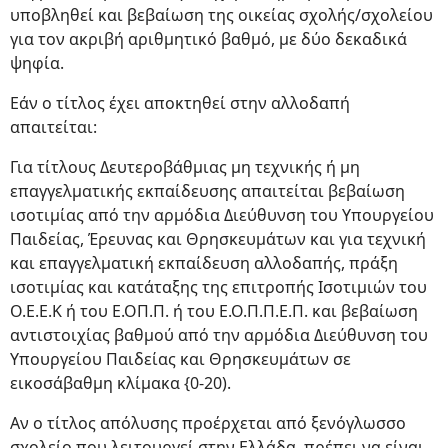
υποβληθεί και βεβαίωση της οικείας σχολής/σχολείου
για τον ακριβή αριθμητικό βαθμό, με δύο δεκαδικά
ψηφία.
Εάν ο τίτλος έχει αποκτηθεί στην αλλοδαπή
απαιτείται:
Για τίτλους Δευτεροβάθμιας μη τεχνικής ή μη
επαγγελματικής εκπαίδευσης απαιτείται βεβαίωση
ισοτιμίας από την αρμόδια Διεύθυνση του Υπουργείου
Παιδείας, Έρευνας και Θρησκευμάτων και για τεχνική
και επαγγελματική εκπαίδευση αλλοδαπής, πράξη
ισοτιμίας και κατάταξης της επιτροπής Ισοτιμιών του
Ο.Ε.Ε.Κ ή του Ε.ΟΠ.Π. ή του Ε.Ο.Π.Π.Ε.Π. και βεβαίωση
αντιστοιχίας βαθμού από την αρμόδια Διεύθυνση του
Υπουργείου Παιδείας και Θρησκευμάτων σε
εικοσάβαθμη κλίμακα {0-20).
Αν ο τίτλος απόλυσης προέρχεται από ξενόγλωσσο
σχολείο που λειτουργεί στην Ελλάδα, πρέπει να είναι