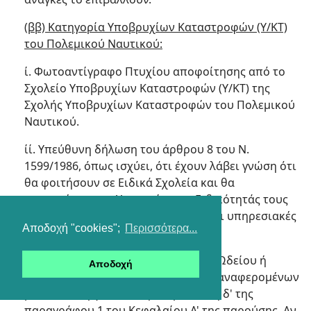
(ββ) Κατηγορία Υποβρυχίων Καταστροφών (Υ/ΚΤ)
του Πολεμικού Ναυτικού:
ί. Φωτοαντίγραφο Πτυχίου αποφοίτησης από το
Σχολείο Υποβρυχίων Καταστροφών (Υ/ΚΤ) της
Σχολής Υποβρυχίων Καταστροφών του Πολεμικού
Ναυτικού.
ίί. Υπεύθυνη δήλωση του άρθρου 8 του Ν.
1599/1986, όπως ισχύει, ότι έχουν λάβει γνώση ότι
θα φοιτήσουν σε Ειδικά Σχολεία και θα
υπηρετήσουν σε Υπηρεσίες της Ειδικότητάς τους
τουλάχιστον επί δεκαετία, εφόσον οι υπηρεσιακές
Αποδοχή "cookies";
Περισσότερα...
ανάγκες το επιβάλλουν.
(γγ) Κατηγορία Μουσικών: Δίπλωμα Ωδείου ή
Αποδοχή
Μουσικής Σχολής σε κάποιο εκ των αναφερομένων
μουσικών οργάνων στην περίπτωση δ' της
παραγράφου 1 του Κεφαλαίου Α' της παρούσης. Αν