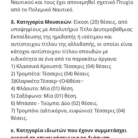
Ναυτικού και τους έχει απονεμηθεί σχετικό Πτυχίο
από το Πολεμικό Ναυτικό.
δ. Κατηγορία Μουσικών
: Είκοσι (20) θέσεις, από
υποψηφίους με Απολυτήριο Τίτλο Δευτεροβάθμιας
Εκπαίδευσης της ημεδαπής ή ισότιμου και
αντίστοιχου τίτλου της αλλοδαπής, οι οποίοι είναι
κάτοχοι αντίστοιχου τίτλου σπουδών με
ειδικότητα σε ένα από τα παρακάτω όργανα:
1) Κλασσικά Κρουστά: Τέσσερις (04) θέσεις
2) Τρομπέτα: Τέσσερις (04) θέσεις
3)Κλαρwέτο:Τέσσερ~(Ο4)θέσε~
4) Φλάουτο: Μία (01) θέση.
5) Σαξόφωνο: Μία (01) θέση.
6) Μπάσσο - Τούμπα: Δύο (02) θέσεις.
7) Τρομπόνι (αλτικόρνο, ευφώνιο): Τέσσερις (04)
θέσεις.
ε. Κατηγορία ιδιωτών που έχουν συμμετάσχει
ενεργά σε επιχειρήσεις για τη διάσωση