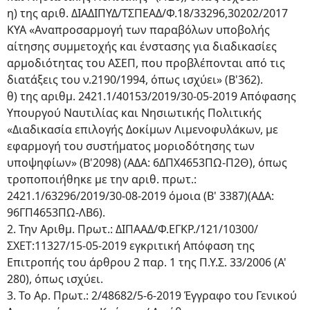
η) της αριθ. ΔΙΑΔΙΠΥΔ/ΤΣΠΕΑΔ/Φ.18/33296,30202/2017
ΚΥΑ «Αναπροσαρμογή των παραβόλων υποβολής
αίτησης συμμετοχής και ένστασης για διαδικασίες
αρμοδιότητας του ΑΣΕΠ, που προβλέπονται από τις
διατάξεις του ν.2190/1994, όπως ισχύει» (Β'362).
θ) της αριθμ. 2421.1/40153/2019/30-05-2019 Απόφασης
Υπουργού Ναυτιλίας και Νησιωτικής Πολιτικής
«Διαδικασία επιλογής Δοκίμων Λιμενοφυλάκων, με
εφαρμογή του συστήματος μοριοδότησης των
υποψηφίων» (Β'2098) (ΑΔΑ: 6ΔΠΧ4653ΠΩ-Π2Θ), όπως
τροποποιήθηκε με την αριθ. πρωτ.:
2421.1/63296/2019/30-08-2019 όμοια (Β' 3387)(ΑΔΑ:
96ΓΠ4653ΠΩ-ΛΒ6).
2. Την Αριθμ. Πρωτ.: ΔΙΠΑΑΔ/Φ.ΕΓΚΡ./121/10300/
ΣΧΕΤ:11327/15-05-2019 εγκριτική Απόφαση της
Επιτροπής του άρθρου 2 παρ. 1 της Π.Υ.Σ. 33/2006 (Α'
280), όπως ισχύει.
3. Το Αρ. Πρωτ.: 2/48682/5-6-2019 Έγγραφο του Γενικού