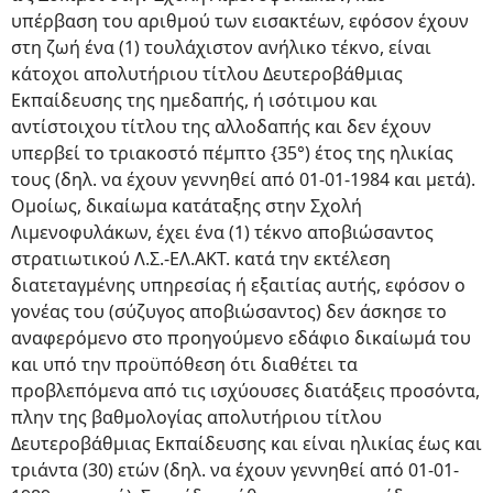
υπέρβαση του αριθμού των εισακτέων, εφόσον έχουν
στη ζωή ένα (1) τουλάχιστον ανήλικο τέκνο, είναι
κάτοχοι απολυτήριου τίτλου Δευτεροβάθμιας
Εκπαίδευσης της ημεδαπής, ή ισότιμου και
αντίστοιχου τίτλου της αλλοδαπής και δεν έχουν
υπερβεί το τριακοστό πέμπτο {35°) έτος της ηλικίας
τους (δηλ. να έχουν γεννηθεί από 01-01-1984 και μετά).
Ομοίως, δικαίωμα κατάταξης στην Σχολή
Λιμενοφυλάκων, έχει ένα (1) τέκνο αποβιώσαντος
στρατιωτικού Λ.Σ.-ΕΛ.ΑΚΤ. κατά την εκτέλεση
διατεταγμένης υπηρεσίας ή εξαιτίας αυτής, εφόσον ο
γονέας του (σύζυγος αποβιώσαντος) δεν άσκησε το
αναφερόμενο στο προηγούμενο εδάφιο δικαίωμά του
και υπό την προϋπόθεση ότι διαθέτει τα
προβλεπόμενα από τις ισχύουσες διατάξεις προσόντα,
πλην της βαθμολογίας απολυτήριου τίτλου
Δευτεροβάθμιας Εκπαίδευσης και είναι ηλικίας έως και
τριάντα (30) ετών (δηλ. να έχουν γεννηθεί από 01-01-