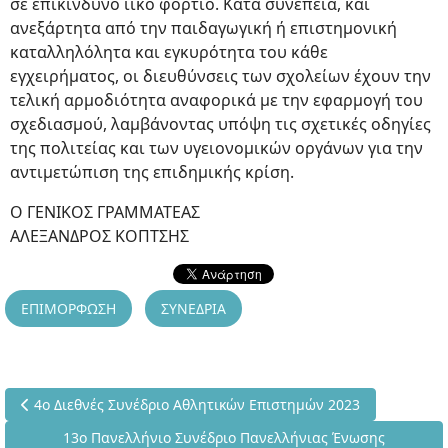
σε επικίνδυνο ιικό φορτίο. Κατά συνέπεια, και
ανεξάρτητα από την παιδαγωγική ή επιστημονική
καταλληλόλητα και εγκυρότητα του κάθε
εγχειρήματος, οι διευθύνσεις των σχολείων έχουν την
τελική αρμοδιότητα αναφορικά με την εφαρμογή του
σχεδιασμού, λαμβάνοντας υπόψη τις σχετικές οδηγίες
της πολιτείας και των υγειονομικών οργάνων για την
αντιμετώπιση της επιδημικής κρίση.
Ο ΓΕΝΙΚΟΣ ΓΡΑΜΜΑΤΕΑΣ
ΑΛΕΞΑΝΔΡΟΣ ΚΟΠΤΣΗΣ
ΕΠΙΜΟΡΦΩΣΗ
ΣΥΝΕΔΡΙΑ
Προηγούμενο άρθρο: 4ο Διεθνές Συνέδριο Αθλητικών Επιστημώ
4ο Διεθνές Συνέδριο Αθλητικών Επιστημών 2023
Επόμενο άρθρο: 13ο Πανελλήνιο Συνέδριο Πανελλήνιας
13ο Πανελλήνιο Συνέδριο Πανελλήνιας Ένωσης