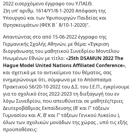
2022 εισερχόμενο έγγραφο του Υ.ΠΑΙ.Θ.
2)η υπ’ αριθμ. 1614/Υ1/8-1-2020 Απόφαση της
Υπουργού και των Υφυπουργών Παιδείας και
Θρησκευμάτων (ΦΕΚ Β΄ 8/10-1-2020)".
Απαντώντας στο από 15-06-2022 έγγραφο της
Γερμανικής Σχολής Αθηνών, με θέμα: «Έγκριση
διοργάνωσης του μαθητικού Συνεδρίου Μοντέλου
Ηνωμένων Εθνών με τίτλο: «
25th DSAMUN 2022 The
Hague Model United Nations Affiliated Conference
»,
και σχετικά με το αντικείμενο του θέματος, σας
ενημερώνουμε ότι, σύμφωνα με το Απόσπασμα
Πρακτικού 56/20-10-2022 του Δ.Σ. του Ι.Ε.Π., εγκρίνουμε
για το σχολικό έτος 2022-2023 τη διεξαγωγή του εν
λόγω Συνεδρίου, που απευθύνεται σε μαθητές/τριες
Δευτεροβάθμιας Εκπαίδευσης (Β’ και Γ’ τάξεων
Γυμνασίου και Α’, Β’ και Γ’ τάξεων Γενικού Λυκείου ),
όλων των σχολικών μονάδων της χώρας , υπό τις εξής
προϋποθέσεις: